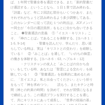
ば、１年間で聖書全巻を通読できる。また「新約聖書だ
け通読する」ということなら、１日１章で読み終わる。
『詩篇』など、年に２回読む部分もいくつかあり、また
それぞれがちょうど読み終わるよう多少調整してある。
このカレンダーに従って読む１つの利点は、JCFメンバ
ー同士が「今日の通読箇所」をもとに分かち合いできる
こと。 ◆聖書通読の意義 ①『イエス・キリスト』こ
そ、『神のことば』であることを体験する。[ヨハネ１：
1-5, 9-14] ・聖書を読んだり、学んだり、思い巡
らしている時は、実は「キリストとの交わり」を経験し
ている！ ②『みことば』を通して、『いのちの御霊』
の働きを体験する。[ヨハネ６：63, へブル４：12]
・クリスチャンの友人と「みことばの分かち合
い」をしている時、あなたは「聖霊による交わり」を経
験している！ ③『聖書通読』を効果的に進めるため
に、「主イエスよ、私と出会ってください」という祈り
をもって「神を求めつつ」 読もう。またキチンと時
間（神との約束の時間）を決めて、それが習慣になるま
で継続しよう。この通読プランを実行することを通し
て、共にキリストにあって成長し、『世界の祝福の基』