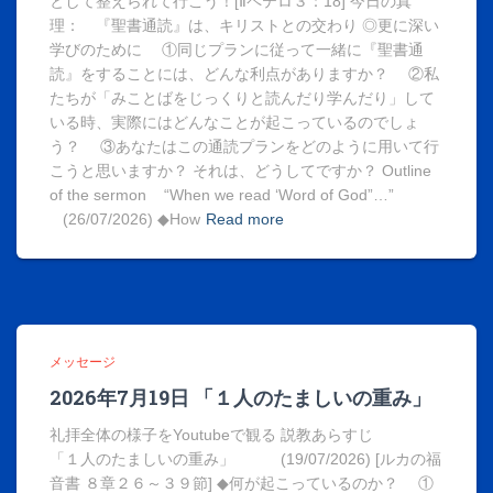
として整えられて行こう！[Ⅱペテロ３：18] 今日の真
理： 『聖書通読』は、キリストとの交わり ◎更に深い
学びのために ①同じプランに従って一緒に『聖書通
読』をすることには、どんな利点がありますか？ ②私
たちが「みことばをじっくりと読んだり学んだり」して
いる時、実際にはどんなことが起こっているのでしょ
う？ ③あなたはこの通読プランをどのように用いて行
こうと思いますか？ それは、どうしてですか？ Outline
of the sermon “When we read ‘Word of God”…”
(26/07/2026) ◆How
Read more
メッセージ
2026年7月19日 「１人のたましいの重み」
礼拝全体の様子をYoutubeで観る 説教あらすじ
「１人のたましいの重み」 (19/07/2026) [ルカの福
音書 ８章２６～３９節] ◆何が起こっているのか？ ①