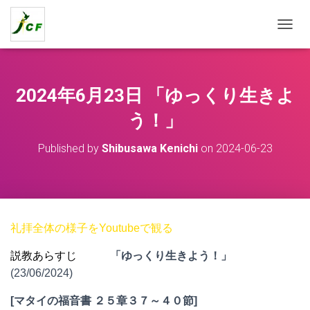
T
O
G
G
L
2024年6月23日 「ゆっくり生きよ
E
N
う！」
A
V
Published by
Shibusawa Kenichi
on
2024-06-23
I
G
A
T
I
O
礼拝全体の様子をYoutubeで観る
N
説教あらすじ
「ゆっくり生きよう！」
(23/06/2024)
[
マタイの福音書 ２５章３７～４０節
]