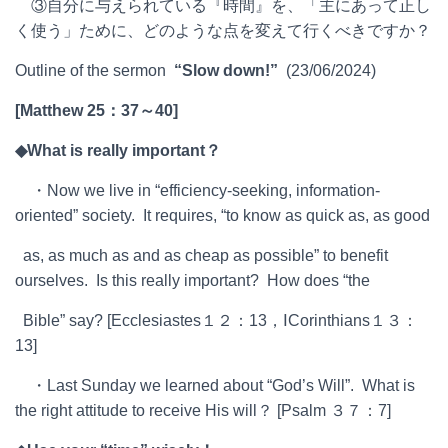
③自分に与えられている『時間』を、「主にあって正し
く使う」ために、どのような点を変えて行くべきですか？
Outline of the sermon
“Slow down!”
(23/06/2024)
[Matthew 25
：
37
～
40]
◆
What is really important
？
・Now we live in “efficiency-seeking, information-
oriented” society. It requires, “to know as quick as, as good
as, as much as and as cheap as possible” to benefit
ourselves. Is this really important? How does “the
Bible” say? [Ecclesiastes１２：13，ⅠCorinthians１３：
13]
・Last Sunday we learned about “God’s Will”. What is
the right attitude to receive His will？ [Psalm ３７：7]