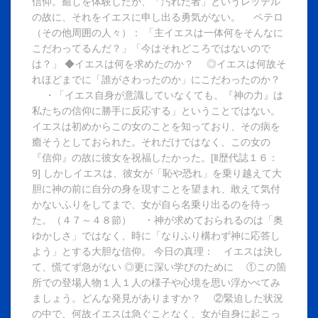
信仰。癒しを体験したが、「汚れた者」というレッテル
の故に、それをイエスに申し出る勇気がない。 ペテロ
（その他周囲の人々）： 「主イエスは一体何をそんなに
こだわってるんだ？」「今はそれどころではないので
は？」 ◆イエスは何を求めたのか？ ◎イエスは何故そ
れほどまでに「誰がさわったのか」にこだわったのか？
・「イエス自身が意識していなくても、『神の力』は
私たちの信仰に勝手に反応する」ということではない。
イエスは初めからこの女のことを知っており、その病を
癒そうとしておられた。それだけではなく、この女の
『信仰』の故に彼女を祝福したかった。[Ⅱ歴代誌１６：
9] しかしイエスは、彼女が「恥や恐れ」を乗り越えて大
胆に神の前に自分の身を現すことを望まれ、敢えて気付
かないふりをしてまで、女が自ら名乗り出るのを待っ
た。（４７～４８節） ・神が求めておられるのは「奥
ゆかしさ」ではなく、時に「なりふり構わず神に応答し
よう」とする大胆な信仰。 今日の真理： イエスは決し
て、慌てず急がない ◎更に深い学びのために ①この箇
所での登場人物１人１人の様子や心境を思い浮かべてみ
ましょう。どんな発見がありますか？ ②緊迫した状況
の中で、何故イエスは急ぐことなく、女が自身に起こっ