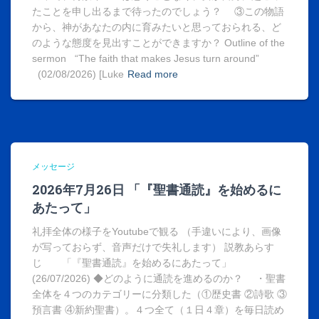
たことを申し出るまで待ったのでしょう？ ③この物語
から、神があなたの内に育みたいと思っておられる、ど
のような態度を見出すことができますか？ Outline of the
sermon “The faith that makes Jesus turn around”
(02/08/2026) [Luke
Read more
メッセージ
2026年7月26日 「『聖書通読』を始めるに
あたって」
礼拝全体の様子をYoutubeで観る （手違いにより、画像
が写っておらず、音声だけで失礼します） 説教あらす
じ 「『聖書通読』を始めるにあたって」
(26/07/2026) ◆どのように通読を進めるのか？ ・聖書
全体を４つのカテゴリーに分類した（①歴史書 ②詩歌 ③
預言書 ④新約聖書）。４つ全て（１日４章）を毎日読め