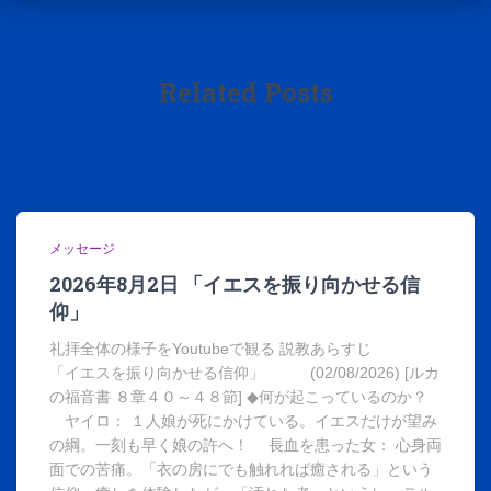
Related Posts
メッセージ
2026年8月2日 「イエスを振り向かせる信
仰」
礼拝全体の様子をYoutubeで観る 説教あらすじ
「イエスを振り向かせる信仰」 (02/08/2026) [ルカ
の福音書 ８章４０～４８節] ◆何が起こっているのか？
ヤイロ： １人娘が死にかけている。イエスだけが望み
の綱。一刻も早く娘の許へ！ 長血を患った女： 心身両
面での苦痛。「衣の房にでも触れれば癒される」という