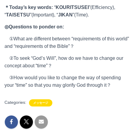
＊
Today
’
s key words:
“
KOURITSUSEI
”(Efficiency),
“
TAISETSU
”(Important), “
JIKAN
”(Time).
◎
Questions to ponder on:
①What are different between “requirements of this world”
and “requirements of the Bible”？
②To seek “God’s Will”, how do we have to change our
concept about “time”？
③How would you like to change the way of spending
your “time” so that you may glorify God through it？
Categories:
メッセージ