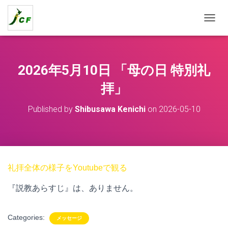
T
O
G
G
L
2026年5月10日 「母の日 特別礼
E
N
拝」
A
V
Published by
Shibusawa Kenichi
on
2026-05-10
I
G
A
T
I
O
礼拝全体の様子をYoutubeで観る
N
『説教あらすじ』は、ありません。
Categories:
メッセージ