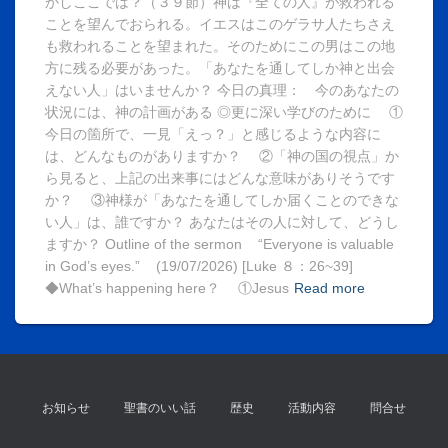
かしここでは？（３９節）神は『全ての人』が救われる
ことを望んでおられる。イエスはこのゲラサ人たちさえ
も救われることを望まれた。そのためにこの男はこの地
方に残る必要があった。「あなたを通してしか神と出会
えない人」はいませんか？ 今日の真理： 今のあなたの
状況には、神の計画がある ◎更に深い学びのために ①
今日の箇所で、一見「えっ？」と感じるような内容に
は、どんなものがありますか？ ②「神の国の視点」か
ら見ると、上記の出来事にはどんな意味がありそうです
か？ ③神様が「あなたを通してしか届くことのできな
い人」は、誰ですか？ あなたはその人に対して、どうし
ますか？ Outline of the sermon “Everyone is valuable
in God’s eyes.” (19/07/2026) [Luke ８：26~39]
◆What’s happening here？ ①Jesus
Read more
お知らせ
聖書のいい話
歴史
活動内容
問合せ