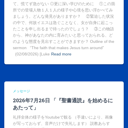
て、慌てず急がない ◎更に深い学びのために ①この箇
所での登場人物１人１人の様子や心境を思い浮かべてみ
ましょう。どんな発見がありますか？ ②緊迫した状況
の中で、何故イエスは急ぐことなく、女が自身に起こっ
たことを申し出るまで待ったのでしょう？ ③この物語
から、神があなたの内に育みたいと思っておられる、ど
のような態度を見出すことができますか？ Outline of the
sermon “The faith that makes Jesus turn around”
(02/08/2026) [Luke
Read more
メッセージ
2026年7月26日 「『聖書通読』を始めるに
あたって」
礼拝全体の様子をYoutubeで観る （手違いにより、画像
が写っておらず、音声だけで失礼します） 説教あらす