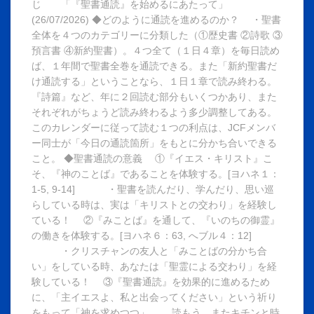
じ 「『聖書通読』を始めるにあたって」
(26/07/2026) ◆どのように通読を進めるのか？ ・聖書
全体を４つのカテゴリーに分類した（①歴史書 ②詩歌 ③
預言書 ④新約聖書）。４つ全て（１日４章）を毎日読め
ば、１年間で聖書全巻を通読できる。また「新約聖書だ
け通読する」ということなら、１日１章で読み終わる。
『詩篇』など、年に２回読む部分もいくつかあり、また
それぞれがちょうど読み終わるよう多少調整してある。
このカレンダーに従って読む１つの利点は、JCFメンバ
ー同士が「今日の通読箇所」をもとに分かち合いできる
こと。 ◆聖書通読の意義 ①『イエス・キリスト』こ
そ、『神のことば』であることを体験する。[ヨハネ１：
1-5, 9-14] ・聖書を読んだり、学んだり、思い巡
らしている時は、実は「キリストとの交わり」を経験し
ている！ ②『みことば』を通して、『いのちの御霊』
の働きを体験する。[ヨハネ６：63, へブル４：12]
・クリスチャンの友人と「みことばの分かち合
い」をしている時、あなたは「聖霊による交わり」を経
験している！ ③『聖書通読』を効果的に進めるため
に、「主イエスよ、私と出会ってください」という祈り
をもって「神を求めつつ」 読もう。またキチンと時