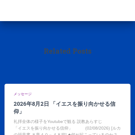
Related Posts
メッセージ
2026年8月2日 「イエスを振り向かせる信
仰」
礼拝全体の様子をYoutubeで観る 説教あらすじ
「イエスを振り向かせる信仰」 (02/08/2026) [ルカ
の福音書 ８章４０～４８節] ◆何が起こっているのか？