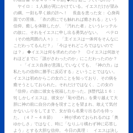
ヤイロ： １人娘が死にかけている。イエスだけが望み
の綱。一刻も早く娘の許へ！ 長血を患った女： 心身両
面での苦痛。「衣の房にでも触れれば癒される」という
信仰。癒しを体験したが、「汚れた者」というレッテル
の故に、それをイエスに申し出る勇気がない。 ペテロ
（その他周囲の人々）： 「主イエスは一体何をそんなに
こだわってるんだ？」「今はそれどころではないので
は？」 ◆イエスは何を求めたのか？ ◎イエスは何故そ
れほどまでに「誰がさわったのか」にこだわったのか？
・「イエス自身が意識していなくても、『神の力』は
私たちの信仰に勝手に反応する」ということではない。
イエスは初めからこの女のことを知っており、その病を
癒そうとしておられた。それだけではなく、この女の
『信仰』の故に彼女を祝福したかった。[Ⅱ歴代誌１６：
9] しかしイエスは、彼女が「恥や恐れ」を乗り越えて大
胆に神の前に自分の身を現すことを望まれ、敢えて気付
かないふりをしてまで、女が自ら名乗り出るのを待っ
た。（４７～４８節） ・神が求めておられるのは「奥
ゆかしさ」ではなく、時に「なりふり構わず神に応答し
よう」とする大胆な信仰。 今日の真理： イエスは決し