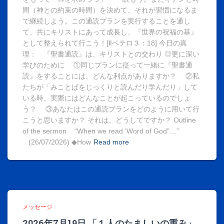
間（神との約束の時間）を決めて、それが習慣になるま
で継続しよう。この通読プランを実行することを通し
て、共にキリストにあって成長し、『世界の祝福の基』
として整えられて行こう！[Ⅱペテロ３：18] 今日の真
理： 『聖書通読』は、キリストとの交わり ◎更に深い
学びのために ①同じプランに従って一緒に『聖書通
読』をすることには、どんな利点がありますか？ ②私
たちが「みことばをじっくりと読んだり学んだり」して
いる時、実際にはどんなことが起こっているのでしょ
う？ ③あなたはこの通読プランをどのように用いて行
こうと思いますか？ それは、どうしてですか？ Outline
of the sermon “When we read ‘Word of God”…”
(26/07/2026) ◆How
Read more
メッセージ
2026年7月19日 「１人のたましいの重み」