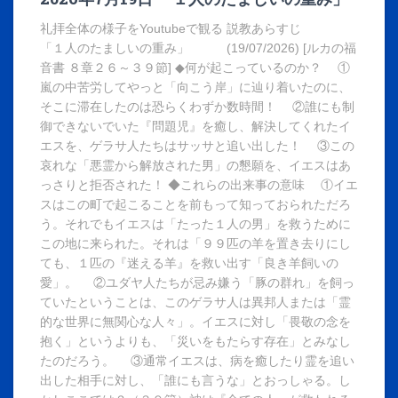
礼拝全体の様子をYoutubeで観る 説教あらすじ
「１人のたましいの重み」 (19/07/2026) [ルカの福
音書 ８章２６～３９節] ◆何が起こっているのか？ ①
嵐の中苦労してやっと「向こう岸」に辿り着いたのに、
そこに滞在したのは恐らくわずか数時間！ ②誰にも制
御できないでいた『問題児』を癒し、解決してくれたイ
エスを、ゲラサ人たちはサッサと追い出した！ ③この
哀れな「悪霊から解放された男」の懇願を、イエスはあ
っさりと拒否された！ ◆これらの出来事の意味 ①イエ
スはこの町で起こることを前もって知っておられただろ
う。それでもイエスは「たった１人の男」を救うために
この地に来られた。それは「９９匹の羊を置き去りにし
ても、１匹の『迷える羊』を救い出す「良き羊飼いの
愛」。 ②ユダヤ人たちが忌み嫌う「豚の群れ」を飼っ
ていたということは、このゲラサ人は異邦人または「霊
的な世界に無関心な人々」。イエスに対し「畏敬の念を
抱く」というよりも、「災いをもたらす存在」とみなし
たのだろう。 ③通常イエスは、病を癒したり霊を追い
出した相手に対し、「誰にも言うな」とおっしゃる。し