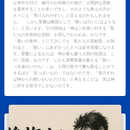
な条件を付け、修行やお布施その他の「人間的な貢献」
を要求することが多いですし、そのような教えの方が
人々にも「受け入れやすい」と言えるのかもしれませ
ん。 しかし聖書は断固として「救いは行いにはよらな
い」と言います。その理由は「神はご自身に対する『私
たちの全面的な信頼』を望んでおられる」からです。
「救いの条件」として少しでも「私たちの貢献度」が加
わると、『救い』にあずかった人々は必ず高慢になりま
す。聖書によるならば、神が最も嫌う人間の性質は、こ
の『高慢』なのです。しかも実際聖書が教える『救い
（永遠のいのち）』は、人間の努力で勝ち取ることがで
きるほど「安っぽいもの」ではないのです。「努力すれ
ば神からの救いがいただける」と考えることは、実は神
に対する冒涜でしかないのです。