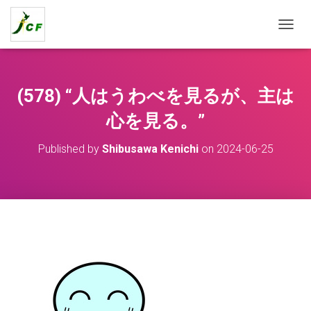
T
O
G
G
L
(578) “人はうわべを見るが、主は
E
N
心を見る。”
A
V
Published by
Shibusawa Kenichi
on
2024-06-25
I
G
A
T
I
O
N