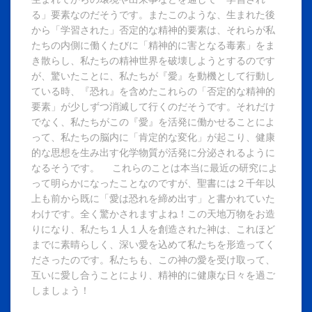
る」要素なのだそうです。またこのような、生まれた後
から「学習された」否定的な精神的要素は、それらが私
たちの内側に働くたびに「精神的に害となる毒素」をま
き散らし、私たちの精神世界を破壊しようとするのです
が、驚いたことに、私たちが『愛』を動機として行動し
ている時、『恐れ』を含めたこれらの「否定的な精神的
要素」が少しずつ消滅して行くのだそうです。それだけ
でなく、私たちがこの『愛』を活発に働かせることによ
って、私たちの脳内に「肯定的な変化」が起こり、健康
的な思想を生み出す化学物質が活発に分泌されるように
なるそうです。 これらのことは本当に最近の研究によ
って明らかになったことなのですが、聖書には２千年以
上も前から既に「愛は恐れを締め出す」と書かれていた
わけです。全く驚かされますよね！この天地万物をお造
りになり、私たち１人１人を創造された神は、これほど
までに素晴らしく、深い愛を込めて私たちを形造ってく
ださったのです。私たちも、この神の愛を受け取って、
互いに愛し合うことにより、精神的に健康な日々を過ご
しましょう！