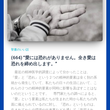
聖書のいい話
(664) “愛には恐れがありません。全き愛は
恐れを締め出します。”
最近の精神医学的調査によって分かったことは、
『愛』と『恐れ』という２つの精神的要素は全く別の系
統から発生していて、私たちの日々の生活において、こ
れらの２つの精神的要素が同時に影響を及ぼすことはな
いのだということです。 専門家たちの調べによると、
『愛』という要素は私たちが生まれた時から私たちの内
面に備えられているのに対し、『恐れ』というものは、
生まれてからの環境や出来事などを通して「学習され