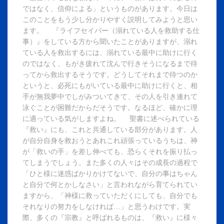
ではなく、信仰による」というものがあります。今日は
このことをもう少し分かりやすく説明してみようと思い
ます。 『ライフセイバー（溺れている人を救助する仕
事）』をしている方から聞いたことがありますが、溺れ
ている人を救出するには、溺れている最中に助けに行く
のではなく、もがき疲れて沈んで行きそうになるまで待
ってから救出するそうです。どうしてそれまで待つのか
というと、必死にもがいている最中に助けに行くと、相
手が無我夢中でしがみついてきて、その人を引き連れて
泳ぐことが困難だからだそうです。なるほど、確かに理
に適っている気がしますよね。 聖書に述べられている
『救い』にも、これと共通している部分があります。人
が自分自身を救おうとあれこれ頑張っているうちは、神
が「救いの手」を差し伸べても、恐らくそれを振り払っ
てしまうでしょう。また多くの人々はその成長の過程で
「ひと様に迷惑ばかりかけてないで、自分の事はちゃん
と自分で何とかしなさい」と言われながら育てられてい
ますから、「神様に救っていただくにしても、自分でも
それなりの努力をしなければ…」と思うわけです。実
際、多くの『宗教』と呼ばれるものは、『救い』に様々