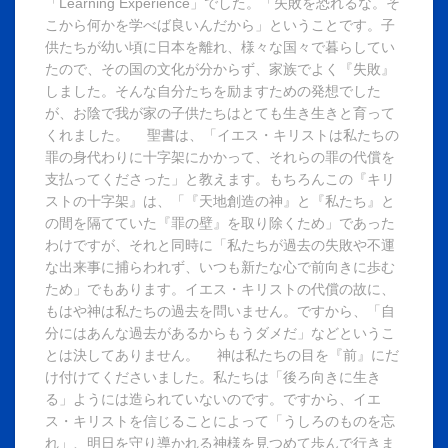
「Learning Experience」でした。「失敗を恐れるな。そ
こから何かを学べば良いんだから」ということです。子
供たちが幼い頃に日本を離れ、様々な国々で暮らしてい
たので、その国の文化が分からず、家族でよく『失敗』
しました。そんな自分たちを励ますための発想でした
が、お陰で我が家の子供たちはとても生き生きと育って
くれました。 聖書は、「イエス・キリストは私たちの
罪の身代わりに十字架にかかって、それらの罪の代償を
支払ってくださった」と教えます。もちろんこの『キリ
ストの十字架』は、「『天地創造の神』と『私たち』と
の間を隔てていた『罪の壁』を取り除くため」であった
わけですが、それと同時に「私たちが過去の失敗や不運
な出来事に捕らわれず、いつも新たな心で前向きに歩む
ため」でもあります。イエス・キリストの代償の故に、
もはや神は私たちの過去を問いません。ですから、「自
分にはあんな過去があるからもうダメだ」などというこ
とは決してありません。 神は私たちの目を『前』にだ
け付けてくださいました。私たちは「後ろ向きに生き
る」ようには造られていないのです。ですから、イエ
ス・キリストを信じることによって「うしろのものを忘
れ」、明日を守り導かれる神様を見つめて歩んで行きま