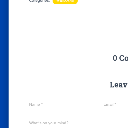
Categories:
聖書のいい話
0 C
Leav
Name
*
Email
*
What's on your mind?