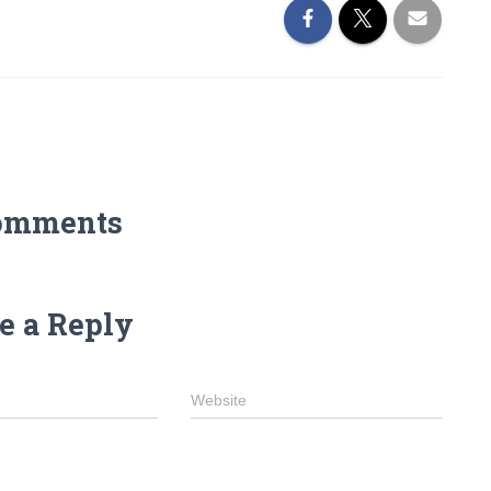
omments
e a Reply
Website