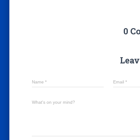
0 C
Leav
Name
*
Email
*
What's on your mind?