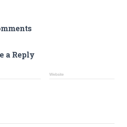
omments
e a Reply
Website