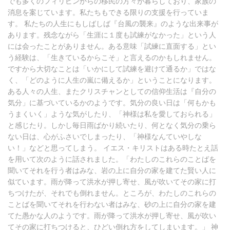
でも多くのフィリピンからの移民の方々が暮らしており、家族の
消息を案じています。私たちもできる限りの支援を行っていま
す。 私たちの人生にもしばしば『台風の襲来』のような出来事が
あります。残念ながら「生涯に１度も試練がなかった」という人
には会ったことがありません。ある意味「試練に直面する」とい
う経験は、「生きているからこそ」と言えるのかもしれません。
ですから大切なことは「いかにして試練を避けて通るか」ではな
く、「どのように人生の嵐に備えるか」ということになります。
ある人々の人生、またクリスチャンとしての信仰生活は『自分の
気分」に基づいているかのようです。気分の良い日は「何もかも
うまくいく」ような気がしたり、「神様は私を愛しておられる」
と感じたり。しかし毎日雨ばかり続いたり、何となく気分の乗ら
ない日は、心がふさいでしまったり、「神様なんていやしな
い！」などと思ってしまう。 イエス・キリストはある時たとえ話
を用いて次のように話されました。「わたしのこれらのことばを
聞いてそれを行う者はみな、岩の上に自分の家を建てた賢い人に
似ています。雨が降って洪水が押し寄せ、風が吹いてその家に打
ちつけたが、それでも倒れません。ところが、わたしのこれらの
ことばを聞いてそれを行わない者はみな、砂の上に自分の家を建
てた愚かな人のようです。雨が降って洪水が押し寄せ、風が吹い
てその家に打ちつけると、ひどい倒れ方をしてしまいます。」 神