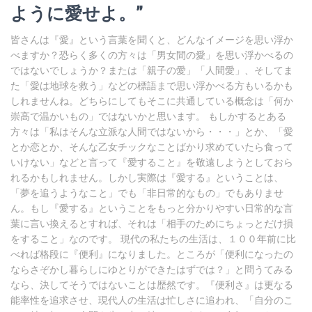
ように愛せよ。”
皆さんは『愛』という言葉を聞くと、どんなイメージを思い浮か
べますか？恐らく多くの方々は「男女間の愛」を思い浮かべるの
ではないでしょうか？または「親子の愛」「人間愛」、そしてま
た「愛は地球を救う」などの標語まで思い浮かべる方もいるかも
しれませんね。どちらにしてもそこに共通している概念は「何か
崇高で温かいもの」ではないかと思います。 もしかするとある
方々は「私はそんな立派な人間ではないから・・・」とか、「愛
とか恋とか、そんな乙女チックなことばかり求めていたら食って
いけない」などと言って『愛すること』を敬遠しようとしておら
れるかもしれません。しかし実際は『愛する』ということは、
「夢を追うようなこと」でも「非日常的なもの」でもありませ
ん。もし『愛する』ということをもっと分かりやすい日常的な言
葉に言い換えるとすれば、それは「相手のためにちょっとだけ損
をすること」なのです。 現代の私たちの生活は、１００年前に比
べれば格段に『便利』になりました。ところが「便利になったの
ならさぞかし暮らしにゆとりができたはずでは？」と問うてみる
なら、決してそうではないことは歴然です。『便利さ』は更なる
能率性を追求させ、現代人の生活は忙しさに追われ、「自分のこ