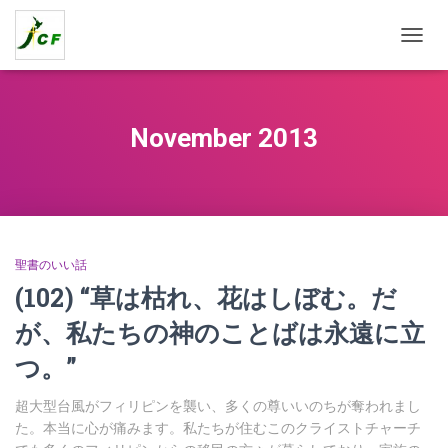
TOGG
NAVIG
November 2013
聖書のいい話
(102) “草は枯れ、花はしぼむ。だ
が、私たちの神のことばは永遠に立
つ。”
超大型台風がフィリピンを襲い、多くの尊いいのちが奪われまし
た。本当に心が痛みます。私たちが住むこのクライストチャーチ