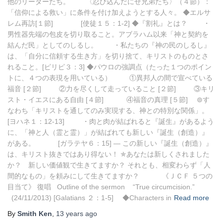
他のリーダーたち。 〈忍び込んだにせ兄弟たち〉（４節）：
「信仰による救い」に条件を付け加えようとする人々。 ◆エルサ
レム再訪[１節] [使徒１５：1-2] ◆『割礼』とは？ ・
男性器先端の包皮を切り取ること。アブラハム以来「神と契約を
結んだ民」としてのしるし。 ・私たちの『神の民のしるし』
は、「自分に信頼する生き方」を切り捨て、キリストのものとさ
れること。[ピリピ３：3] ◆パウロの強調点（たった１つのポイン
トに、４つの表現を用いている） ①異邦人の間で宣べている
福音 [２節] ②力を尽くして走っていること [２節] ③キリ
スト・イエスにある自由 [４節] ④福音の真理 [５節] ⊚す
なわち「キリストを通してのみ実現する、神との特別な関係」。
[ヨハネ１：12-13] ・肉と肉が結ばれると『誕生』があるよう
に、「神と人（霊と霊）」が結ばれても新しい『誕生（創造）』
がある。 [ガラテヤ６：15] ― この新しい『誕生（創造）』
は、キリスト抜きではあり得ない！ ✯あなたは新しくされました
か？ 新しい価値観で生きてますか？ それとも、相変わらず「人
間的なもの」を頼みにして生きてますか？ 《ＪＣＦ ５つの
目当て》 復唱 Outline of the sermon “True circumcision.”
(24/11/2013) [Galatians ２：1-5] ◆Characters in
Read more
By
Smith Ken
,
13 years
ago