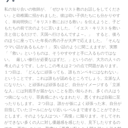
私の知り合いの牧師が、「ぜひキリスト教のお話しをしてくださ
い」と幼稚園に招かれました。彼は幼い子供たちにも分かりやす
く、単純明快に『キリスト教における救い』を伝えようと、子ど
もたちの前で次のように言いました。「イエス・キリストを救い
主と信じるだけで、天国へ行けるんですよ～。」 すると、後ろ
のほうに座っていた年長の男の子が大声で応えました。「そんな
ウマい話があるもんか！」 笑い話のように聞こえますが、実際
「『救い』というものは、そうやすやすと手に入るものではな
い。 厳しい修行が必要なはずだ。」というのが、大方の人々の
考えのようです。しかしこの考えは２つの点で問題があります。
１つ目は、「どんなに頑張っても、誰もカンペキにはなれない」
ということです。これは誰もが認めるところでしょう。立派な人
になりたい、と頑張れば頑張るほど、自分がイメージする「立派
な人」には到底手が届かないことを思い知らされ、多くの人はう
つ病になったり、罪責感にさいなまれたり、悪くすれば自殺に至
ったりもします。 ２つ目は、誰かが仮によく頑張った末、自分が
目指していたゴールにかなり近いレベルまで達することができた
とします。そのような人はつい『高慢』に陥ります。そしてそれ
ができない多くの人に対し優越感を感じたり、見下したりするの