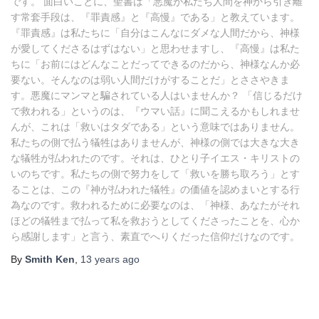
です。 面白いことに、聖書は「悪魔が私たち人間を神から引き離
す常套手段は、『罪責感』と『高慢』である」と教えています。
『罪責感』は私たちに「自分はこんなにダメな人間だから、神様
が愛してくださるはずはない」と思わせますし、『高慢』は私た
ちに「お前にはどんなことだってできるのだから、神様なんか必
要ない。そんなのは弱い人間だけがすることだ」とささやきま
す。悪魔にマンマと騙されている人はいませんか？ 「信じるだけ
で救われる」というのは、『ウマい話』に聞こえるかもしれませ
んが、これは「救いはタダである」という意味ではありません。
私たちの側で払う犠牲はありませんが、神様の側では大きな大き
な犠牲が払われたのです。それは、ひとり子イエス・キリストの
いのちです。私たちの側で努力をして「救いを勝ち取ろう」とす
ることは、この『神が払われた犠牲』の価値を認めまいとする行
為なのです。救われるために必要なのは、「神様、あなたがそれ
ほどの犠牲まで払って私を救おうとしてくださったことを、心か
ら感謝します」と言う、素直でへりくだった信仰だけなのです。
By
Smith Ken
,
13 years
ago