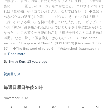
ではなく、すべての造られたものがキリストに注目し、『神の御
姿の 正しいイメージ』をつかむこと。[コロサイ２:9]（そ
れは「動植物」や「コワいおじさん」などではない！） ◆見習う
べきパウロの態度 [１０節] ・パウロこそ、かつては「律法
（行い）による救い」を切に追求していた人だった。[ピリピ３：
4-8] 「神が『身を裂かれる思い』でひとり子を十字架におかけに
なった」、この驚くべき愛のわざを 「律法を行うことによる自己
満足」 などに決して置き換えてはならない！ Outline of the
sermon “The grace of Christ.” (03/11/2013) [Galatians １：6-
10] ◆The first word of verse 6：『Astonished（saumazo）』
＝
Read more
By
Smith Ken
,
13 years
ago
賛美曲リスト
毎週日曜日午後３時
November 2013
S
M
T
W
T
F
S