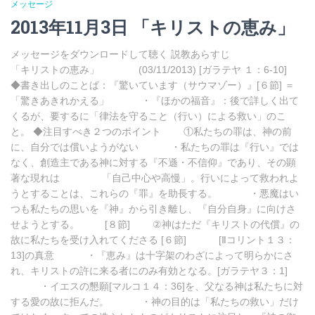
メッセージ
2013年11月3日 「キリストの恵み」
メッセージをダウンロードして聴く 説教あらすじ
「キリストの恵み」 (03/11/2013) [ガラテヤ １：6-10]
◆書き出しのことば：『驚いています（サウマゾー）』[６節] ＝
「驚きあきれかえる」 ・『ほかの福音』：後で詳しく出て
くるが、要するに「律法を守ること（行い）による救い」のこ
と。 ◆注目すべき２つのポイント ①私たちの罪は、神の前
に、自分では償いようがない ・私たちの罪は『行い』では
なく、創造主である神に対する『不遜・不信仰』であり、その顕
著な現れは 「自己中心や高慢」。行いによって救われよ
うとすることは、これらの『罪』を助長する。 ・悪魔はい
つも私たちの思いを『神』から引き離し、『自分自身』に向けさ
せようとする。 [８節] ②神はただ『キリストの代償』の
故に私たちを受け入れてくださる [６節] [Ⅱコリント１３：
13]の真意 ・『恵み』は十字架のわざによって明らかにさ
れ、キリストの許に来る者にのみ有効となる。[ガラテヤ３：1]
・イエスの懇願[マルコ１４：36]を、父なる神は私たちに対
する愛の故に拒んだ。 ・神の目的は「私たちの救い」だけ