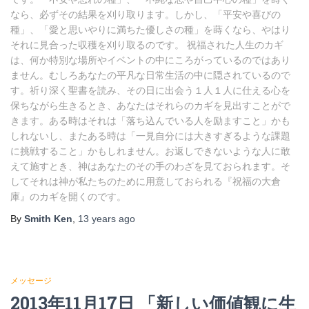
なら、必ずその結果を刈り取ります。しかし、「平安や喜びの
種」、「愛と思いやりに満ちた優しさの種」を蒔くなら、やはり
それに見合った収穫を刈り取るのです。 祝福された人生のカギ
は、何か特別な場所やイベントの中にころがっているのではあり
ません。むしろあなたの平凡な日常生活の中に隠されているので
す。祈り深く聖書を読み、その日に出会う１人１人に仕える心を
保ちながら生きるとき、あなたはそれらのカギを見出すことがで
きます。ある時はそれは「落ち込んでいる人を励ますこと」かも
しれないし、またある時は「一見自分には大きすぎるような課題
に挑戦すること」かもしれません。お返しできないような人に敢
えて施すとき、神はあなたのその手のわざを見ておられます。そ
してそれは神が私たちのために用意しておられる『祝福の大倉
庫』のカギを開くのです。
By
Smith Ken
,
13 years
ago
メッセージ
2013年11月17日 「新しい価値観に生