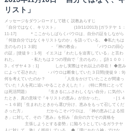
リスト」
メッセージをダウンロードして聴く 説教あらすじ
「自分ではなく、キリスト」 (10/11/2013) [ガラテヤ １：
11-17] ＊ここからしばらくパウロは、自分の証をしながら
「何故自分ではなくキリストなのか」を語っている。 ◆私たちは
主のもの [１３節] ・『神の教会』 「パウロの回心
の証」[使徒９：1-9] イエスは「わたしを迫害している」と言わ
れた。 ・私たちは２つの理由で「主のもの」。[詩１００：
3，イザヤ４３：1] しかし実際はそれ以上の存在！ ◆恵み
によって召された ・パウロは断食していた３日間(使徒９：9)
何を考えていたのか？ 「人生をかけていたことが間違っ
ていた！人を死に追いやることさえした！」（特に男性にとって
は死活問題） 『生きるにふさわしくない自分』に気付い
たとき、真の意味で『キリストの恵み』が分かった。 ・[１４
～１６節]「生まれたときから選び分け、恵みをもって召してくだ
さった方」 だからこそパウロは、「神の恵みによる招
き」に対して、その『恵み』を拒み「自分の力でその資格を
主張しようとする姿勢」に陥ろうとしているガラテヤ
人に対して、激しく抵抗している。 ◆「理にかなう神」ではな