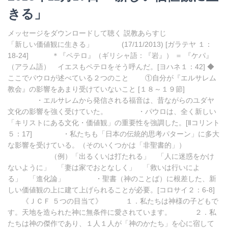
きる」
メッセージをダウンロードして聴く 説教あらすじ
「新しい価値観に生きる」 (17/11/2013) [ガラテヤ １：
18-24] ＊『ペテロ』（ギリシャ語：『岩』） ＝ 『ケパ』
（アラム語） イエスもペテロをそう呼んだ。[ヨハネ１：42] ◆
ここでパウロが述べている２つのこと ①自分が『エルサレム
教会』の影響をあまり受けていないこと [１８～１９節]
・エルサレムから発信される福音は、昔ながらのユダヤ
文化の影響を強く受けていた。 ・パウロは、全く新しい
「キリストにある文化・価値観」の重要性を強調した。[Ⅱコリント
５：17] ・私たちも「日本の伝統的思考パターン」に多大
な影響を受けている。（そのいくつかは「非聖書的」）
（例）「出るくいは打たれる」 「人に迷惑をかけ
ないように」 「妻は家でおとなしく」 「救いは行いによ
る」 「進化論」 ・聖書（神のことば）に根差した、新
しい価値観の上に建て上げられることが必要。[コロサイ２：6-8]
《ＪＣＦ ５つの目当て》 １．私たちは神様の子どもで
す。天地を造られた神に無条件に愛されています。 ２．私
たちは神の傑作であり、１人１人が「神のかたち」を心に宿して