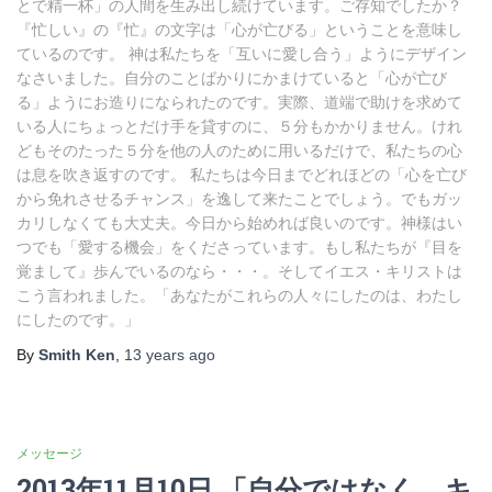
とで精一杯」の人間を生み出し続けています。ご存知でしたか？
『忙しい』の『忙』の文字は「心が亡びる」ということを意味し
ているのです。 神は私たちを「互いに愛し合う」ようにデザイン
なさいました。自分のことばかりにかまけていると「心が亡び
る」ようにお造りになられたのです。実際、道端で助けを求めて
いる人にちょっとだけ手を貸すのに、５分もかかりません。けれ
どもそのたった５分を他の人のために用いるだけで、私たちの心
は息を吹き返すのです。 私たちは今日までどれほどの「心を亡び
から免れさせるチャンス」を逸して来たことでしょう。でもガッ
カリしなくても大丈夫。今日から始めれば良いのです。神様はい
つでも「愛する機会」をくださっています。もし私たちが『目を
覚まして』歩んでいるのなら・・・。そしてイエス・キリストは
こう言われました。「あなたがこれらの人々にしたのは、わたし
にしたのです。」
By
Smith Ken
,
13 years
ago
メッセージ
2013年11月10日 「自分ではなく、キ