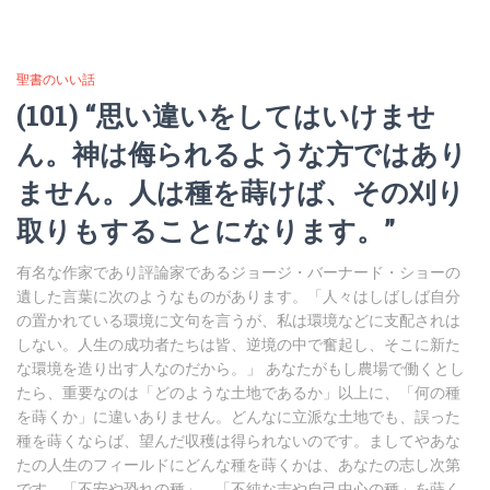
聖書のいい話
(101) “思い違いをしてはいけませ
ん。神は侮られるような方ではあり
ません。人は種を蒔けば、その刈り
取りもすることになります。”
有名な作家であり評論家であるジョージ・バーナード・ショーの
遺した言葉に次のようなものがあります。「人々はしばしば自分
の置かれている環境に文句を言うが、私は環境などに支配されは
しない。人生の成功者たちは皆、逆境の中で奮起し、そこに新た
な環境を造り出す人なのだから。」 あなたがもし農場で働くとし
たら、重要なのは「どのような土地であるか」以上に、「何の種
を蒔くか」に違いありません。どんなに立派な土地でも、誤った
種を蒔くならば、望んだ収穫は得られないのです。ましてやあな
たの人生のフィールドにどんな種を蒔くかは、あなたの志し次第
です。「不安や恐れの種」、「不純な志や自己中心の種」を蒔く