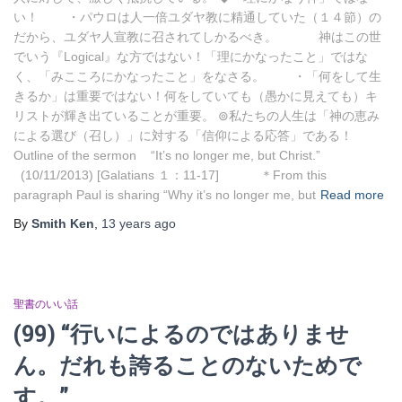
い！ ・パウロは人一倍ユダヤ教に精通していた（１４節）の
だから、ユダヤ人宣教に召されてしかるべき。 神はこの世
でいう『Logical』な方ではない！「理にかなったこと」ではな
く、「みこころにかなったこと」をなさる。 ・「何をして生
きるか」は重要ではない！何をしていても（愚かに見えても）キ
リストが輝き出ていることが重要。 ⊚私たちの人生は「神の恵み
による選び（召し）」に対する「信仰による応答」である！
Outline of the sermon “It’s no longer me, but Christ.”
(10/11/2013) [Galatians １：11-17] ＊From this
paragraph Paul is sharing “Why it’s no longer me, but
Read more
By
Smith Ken
,
13 years
ago
聖書のいい話
(99) “行いによるのではありませ
ん。だれも誇ることのないためで
す。”