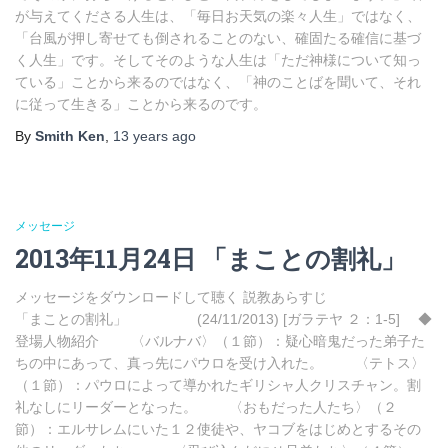
が与えてくださる人生は、「毎日お天気の楽々人生」ではなく、
「台風が押し寄せても倒されることのない、確固たる確信に基づ
く人生」です。そしてそのような人生は「ただ神様について知っ
ている」ことから来るのではなく、「神のことばを聞いて、それ
に従って生きる」ことから来るのです。
By
Smith Ken
,
13 years
ago
メッセージ
2013年11月24日 「まことの割礼」
メッセージをダウンロードして聴く 説教あらすじ
「まことの割礼」 (24/11/2013) [ガラテヤ ２：1-5] ◆
登場人物紹介 〈バルナバ〉（１節）：疑心暗鬼だった弟子た
ちの中にあって、真っ先にパウロを受け入れた。 〈テトス〉
（１節）：パウロによって導かれたギリシャ人クリスチャン。割
礼なしにリーダーとなった。 〈おもだった人たち〉（２
節）：エルサレムにいた１２使徒や、ヤコブをはじめとするその