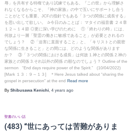
辱」を共有する特権であり試練でもある。『この世』から理解さ
れなくなるからこそ、『神の家族』の中で互いにサポートし合う
ことがとても重要。JCFの指針でもある「３つの関係に成長する」
を思い出して欲しい。 ✰今日のみことば： マタイの福音書 ２４章
１２～１４節 ◎更に深い学びのために ①「終わりの時」には、
何故より一層「聖霊の働きに敏感であること」が必要とされるの
でしょう？ ②「迫害に直面すること」と、「キリストとの親密
な関係に生きること」との間には、どのような関係があります
か？ ③「３つの関係における成長」は何故 1.神との関係 2.神の
家族との関係 3.それ以外の関係 の順なのでしょう？ Outline of the
sermon “End days require power of the Spirit.” (10/04/2022)
[Mark １３：９～１３] ＊Here Jesus talked about “sharing the
gospel in persecution” at the end
Read more
By
Shibusawa Kenichi
,
4 years
ago
聖書のいい話
(483) “世にあっては苦難がありま