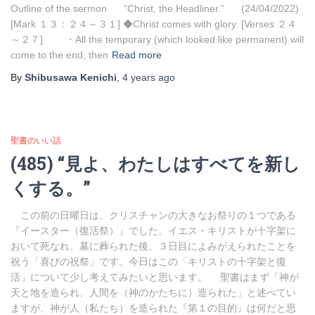
Outline of the sermon “Christ, the Headliner.” (24/04/2022)
[Mark １３：２４～３１] ◆Christ comes with glory. [Verses ２４
～２７] ・All the temporary (which looked like permanent) will
come to the end, then
Read more
By
Shibusawa Kenichi
,
4 years
ago
聖書のいい話
(485) “見よ、わたしはすべてを新し
くする。”
この前の日曜日は、クリスチャンの大きなお祭りの１つである
『イースター（復活祭）』でした。イエス・キリストが十字架に
おいて死なれ、墓に葬られた後、３日目によみがえられたことを
祝う「喜びの祝祭」です。今日はこの「キリストの十字架と復
活」について少し考えてみたいと思います。 聖書はまず「神が
天と地を造られ、人間を（神のかたちに）造られた」と述べてい
ますが、神が人（私たち）を造られた『第１の目的』は何だと思