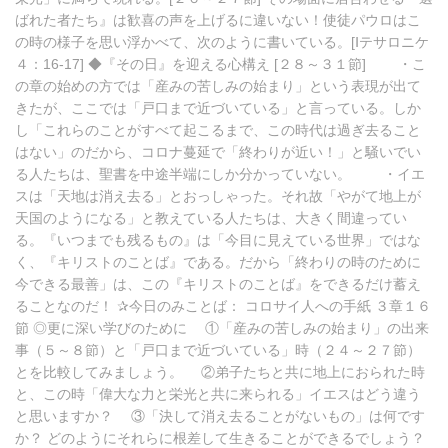
ばれた者たち』は歓喜の声を上げるに違いない！使徒パウロはこ
の時の様子を思い浮かべて、次のように書いている。[Ⅰテサロニケ
４：16-17] ◆『その日』を迎える心構え [２８～３１節] ・こ
の章の始めの方では「産みの苦しみの始まり」という表現が出て
きたが、ここでは「戸口まで近づいている」と言っている。しか
し「これらのことがすべて起こるまで、この時代は過ぎ去ること
はない」のだから、コロナ蔓延で「終わりが近い！」と騒いでい
る人たちは、聖書を中途半端にしか分かっていない。 ・イエ
スは「天地は消え去る」とおっしゃった。それ故「やがて地上が
天国のようになる」と教えている人たちは、大きく間違ってい
る。『いつまでも残るもの』は「今目に見えている世界」ではな
く、『キリストのことば』である。だから「終わりの時のために
今できる最善」は、この『キリストのことば』をできるだけ蓄え
ることなのだ！ ✰今日のみことば： コロサイ人への手紙 ３章１６
節 ◎更に深い学びのために ①「産みの苦しみの始まり」の出来
事（５～８節）と「戸口まで近づいている」時（２４～２７節）
とを比較してみましょう。 ②弟子たちと共に地上におられた時
と、この時「偉大な力と栄光と共に来られる」イエスはどう違う
と思いますか？ ③「決して消え去ることがないもの」は何です
か？ どのようにそれらに根差して生きることができるでしょう？