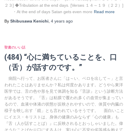
２３] ◆Tribulation at the end days. [Verses １４～１９（２２）]
・At the end of days Satan gets even more
Read more
By
Shibusawa Kenichi
,
4 years
ago
聖書のいい話
(484) “心に満ちていることを、口
（舌）が話すのです。”
病院へ行って、お医者さんに「は～い、ベロを出して～」と言
われたことはありませんか？私は何度かあります。どうやら東洋
医学では、舌の色や形を見て体調を知る『舌診』という診断方法
があるそうです。『舌』は粘膜で覆われ多くの血管が集まってい
るので、血液や体液の状態が反映されやすいので、体質や内臓の
様子を映し出す「鏡」とも言われているそうです。 面白いこと
にイエス・キリストは、身体の健康のみならず「心の健康」も
『舌（人が話すことば）』に反映されるとおっしゃいました。偉
そうなことばかり口にする人は、実は心に不安や劣等感を抱えて