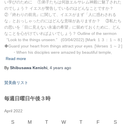
い学びのために ①弟子たちは何故エルサレム神殿に魅了された
のでしょう？ イエスが警告しているのはどんなことですか？
②『終わりの前兆』に関して、イエスがまず「人に惑わされる
な」とおっしゃったのにはどんな意味がありますか？ ③私たち
の思いを「目に見えない永遠の希望」に留めておくために、どん
なことを心がけていればよいでしょう？ Outline of the sermon
“Look to the things unseen.” (03/04/2022) [Mark １３：１～８]
◆Guard your heart from things attract your eyes. [Verses １～２]
・When his disciples were amazed by beautiful temple,
Read more
By
Shibusawa Kenichi
,
4 years
ago
賛美曲リスト
毎週日曜日午後３時
April 2022
S
M
T
W
T
F
S