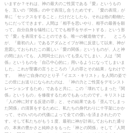
いますか？それは、神の最大のご性質である『愛』というもの
を、互いの『関係』の中で表現し合うためです。「愛の表現」が
単に「セックスをすること」だけだとしたら、それは他の動物た
ちにだってできます。人間は「相手を思いやり、相手の最善を願
って、自分自身を犠牲にしてでも相手をサポートする」という形
で『愛』を表現することのできる、唯一の被造物です。 ところ
が、『最初の人』であるアダムとイブが神に反逆して以来、神が
意図しておられたこの麗しい「愛の関係」というものが、人と神
の間においても、人間同士においても歪んでしまい、人は『関
係』というものを「自己中心的に」用いるようになってしまいま
した。これが聖書の言うところの「人の罪とその結果」なわけで
す。 神がご自身のひとり子『イエス・キリスト』を人間の姿で
この世にお送りになられたのは、「神の力とご性質をデモンスト
レーションするため」であると共に、この「壊れてしまった『関
係』というもの」を修復するためでもあったのです。キリストは
「人の神に対する反逆の罪」と、その結果である「歪んでしまっ
た関係」の清算をするために、私たちの身代わりに十字架にかか
って、そのいのちの代価によって全ての償いを済まされたので
す。そして私たちがもう１度、最初に神が計画しておられた通り
の、本来の豊かさと純粋さをもった「神との関係」そして「人間