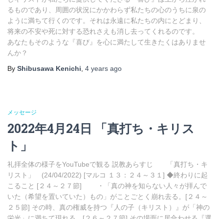
るものであり、周囲の状況にかかわらず私たちの心のうちに泉の
ように満ちて行くのです。それは永遠に私たちの内にとどまり、
将来の不安や死に対する恐れさえも消し去ってくれるのです。
あなたもそのような『喜び』を心に満たして生きたくはありませ
んか？
By
Shibusawa Kenichi
,
4 years
ago
メッセージ
2022年4月24日 「真打ち・キリス
ト」
礼拝全体の様子をYouTubeで観る 説教あらすじ 「真打ち・キ
リスト」 (24/04/2022) [マルコ １３：２４～３１] ◆終わりに起
こること [２４～２７節] ・「真の神を知らない人々が拝んで
いた（希望を置いていた）もの」がことごとく崩れ去る。[２４～
２５節] その時、真の権威を持つ『人の子（キリスト）』が「神の
栄光」に満ちて現れる。[２６～２７節] その場面に居合わせる『選