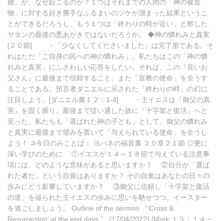
難」が、なぜ起こるのか？１つはそれまでの人間の「神の被造
物」に対する好き勝手なふるまいのツケが溜まった結果というこ
とができるだろうし、もう１つは「終わりの時が近い」と察した
サタンの最後の悪あがきではないだろうか。 ◆神の憐れみと真実
[２０節] ・「少なくしてくださいました」は完了形である。そ
れはただ「ご自身の民への神の憐れみ」。私たちはこの「神の憐
れみと真実」にふさわしい応答をしたい。それは、この『良いお
父さん』に最後まで信頼すること。また「宣教の使命」を全うす
ることである。預言者ダニエルに示された『終わりの時』の幻に
注目しよう。[ダニエル書１２：1-4] ・主イエスは『御父の真
実』を固く握り、最後まで従い通した故に『十字架と復活』へと
至った。私たちも「選ばれた神の子ども」として、御父の憐れみ
と真実に最後まで望みを置いて「与えられている使命」を全うし
よう！ ✰今日のみことば： ヨハネの福音書 ２０章２１節 ◎更に
深い学びのために ①イエスが１４～１８節で与えている注意事
項には、どのような意味があると思いますか？ ②自分が「選ば
れた者だ」という自覚はありますか？ その自覚はあなたの日々の
歩みにどう影響していますか？ ③御父に信頼し「十字架と復活
の道」を辿られた主イエスの歩みに思いを馳せつつ、イースター
を過ごしましょう。 Outline of the sermon “‘Cross &
Resurrection’ at the end days.” (17/04/2022) [Mark １３：１４～