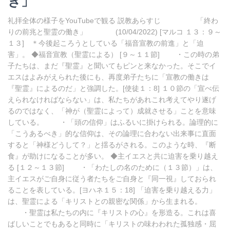
き」
礼拝全体の様子をYouTubeで観る 説教あらすじ 「終わ
りの前兆と聖霊の働き」 (10/04/2022) [マルコ １３：９～
１３] ＊今後起ころうとしている「福音宣教の前進」と「迫
害」。 ◆福音宣教（聖霊による） [９～１１節] ・この時の弟
子たちは、まだ『聖霊』と聞いてもピンと来なかった。そこでイ
エスはよみがえられた後にも、再度弟子たちに「宣教の働きは
『聖霊』によるのだ」と強調した。[使徒１：8] １０節の「宣べ伝
えられなければならない」は、私たちがあれこれ考えてやり遂げ
るのではなく、「神が（聖霊によって）成就させる」ことを意味
している。 ・「頭の信仰」はふるいに掛けられる。論理的に
「こうあるべき」的な信仰は、その論理に合わない出来事に直面
すると「神様どうして？」と揺るがされる。このような時、『断
食』が助けになることが多い。 ◆主イエスと共に迫害を乗り越え
る [１２～１３節] ・「わたしの名のために（１３節）」は、
主イエスがご自身に従う者たちをご自身と『同一視』しておられ
ることを表している。[ヨハネ１５：18] 「迫害を乗り越える力」
は、聖霊による「キリストとの親密な関係」から生まれる。
・聖霊は私たちの内に『キリストの心』を形造る。これは喜
ばしいことでもあると同時に「キリストの味わわれた孤独感・屈