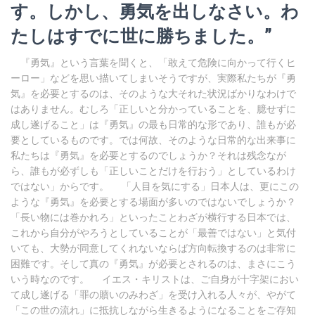
す。しかし、勇気を出しなさい。わ
たしはすでに世に勝ちました。”
『勇気』という言葉を聞くと、「敢えて危険に向かって行くヒ
ーロー」などを思い描いてしまいそうですが、実際私たちが『勇
気』を必要とするのは、そのような大それた状況ばかりなわけで
はありません。むしろ「正しいと分かっていることを、臆せずに
成し遂げること」は『勇気』の最も日常的な形であり、誰もが必
要としているものです。では何故、そのような日常的な出来事に
私たちは『勇気』を必要とするのでしょうか？それは残念なが
ら、誰もが必ずしも「正しいことだけを行おう」としているわけ
ではない」からです。 「人目を気にする」日本人は、更にこの
ような『勇気』を必要とする場面が多いのではないでしょうか？
「長い物には巻かれろ」といったことわざが横行する日本では、
これから自分がやろうとしていることが「最善ではない」と気付
いても、大勢が同意してくれないならば方向転換するのは非常に
困難です。そして真の『勇気』が必要とされるのは、まさにこう
いう時なのです。 イエス・キリストは、ご自身が十字架におい
て成し遂げる「罪の贖いのみわざ」を受け入れる人々が、やがて
「この世の流れ」に抵抗しながら生きるようになることをご存知