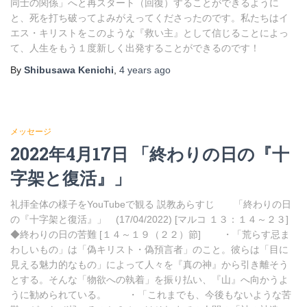
同士の関係」へと再スタート（回復）することができるように
と、死を打ち破ってよみがえってくださったのです。私たちはイ
エス・キリストをこのような『救い主』として信じることによっ
て、人生をもう１度新しく出発することができるのです！
By
Shibusawa Kenichi
,
4 years
ago
メッセージ
2022年4月17日 「終わりの日の『十
字架と復活』」
礼拝全体の様子をYouTubeで観る 説教あらすじ 「終わりの日
の『十字架と復活』」 (17/04/2022) [マルコ １３：１４～２３]
◆終わりの日の苦難 [１４～１９（２２）節] ・「荒らす忌ま
わしいもの」は「偽キリスト・偽預言者」のこと。彼らは「目に
見える魅力的なもの」によって人々を『真の神』から引き離そう
とする。そんな「物欲への執着」を振り払い、『山』へ向かうよ
うに勧められている。 ・「これまでも、今後もないような苦