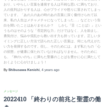
おり、いやらしい言葉を連発する人は不純な思いに満ちており、
人の批判ばかりする人は、心がプライドや怒りに冒されてしまっ
ています。「あの人のあの時のあの言葉に深く傷付けられて以
来、私の人生はメチャメチャになってしまった…」などという告
白を聞いたことはありませんか？ しかし『舌（ことば）』とい
うものはそのような「否定的な力」だけではなく、人を励まし、
勇気付け、悩みや混乱から救い出す力も持っています。正しいタ
イミングに正しい方法で語られた正しい言葉は、何にも代えがた
い力を発揮するのです。但し、そのためには、まず私たちの「心
の状態」が健康に保たれていなければなりません。そのために
も、『神のいのち』に満ちた聖書のことばを豊かに心に満たして
おくように心がけましょう！
By
Shibusawa Kenichi
,
4 years
ago
メッセージ
2022410 「終わりの前兆と聖霊の働