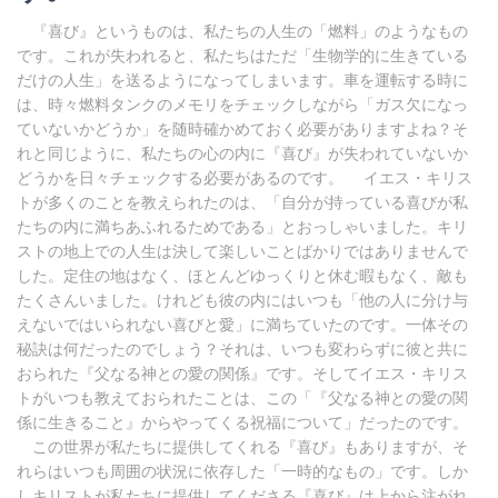
『喜び』というものは、私たちの人生の「燃料」のようなもの
です。これが失われると、私たちはただ「生物学的に生きている
だけの人生」を送るようになってしまいます。車を運転する時に
は、時々燃料タンクのメモリをチェックしながら「ガス欠になっ
ていないかどうか」を随時確かめておく必要がありますよね？そ
れと同じように、私たちの心の内に『喜び』が失われていないか
どうかを日々チェックする必要があるのです。 イエス・キリス
トが多くのことを教えられたのは、「自分が持っている喜びが私
たちの内に満ちあふれるためである」とおっしゃいました。キリ
ストの地上での人生は決して楽しいことばかりではありませんで
した。定住の地はなく、ほとんどゆっくりと休む暇もなく、敵も
たくさんいました。けれども彼の内にはいつも「他の人に分け与
えないではいられない喜びと愛」に満ちていたのです。一体その
秘訣は何だったのでしょう？それは、いつも変わらずに彼と共に
おられた『父なる神との愛の関係』です。そしてイエス・キリス
トがいつも教えておられたことは、この「『父なる神との愛の関
係に生きること』からやってくる祝福について」だったのです。
この世界が私たちに提供してくれる『喜び』もありますが、そ
れらはいつも周囲の状況に依存した「一時的なもの」です。しか
しキリストが私たちに提供してくださる『喜び』は上から注がれ