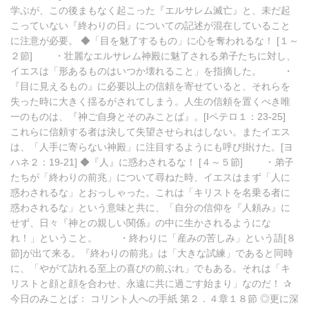
学ぶが、この後まもなく起こった『エルサレム滅亡』と、未だ起
こっていない『終わりの日』についての記述が混在していること
に注意が必要。 ◆「目を魅了するもの」に心を奪われるな！ [１～
２節] ・壮麗なエルサレム神殿に魅了される弟子たちに対し、
イエスは「形あるものはいつか壊れること」を指摘した。 ・
『目に見えるもの』に必要以上の信頼を寄せていると、それらを
失った時に大きく揺るがされてしまう。人生の信頼を置くべき唯
一のものは、『神ご自身とそのみことば』。[Ⅰペテロ１：23-25]
これらに信頼する者は決して失望させられはしない。またイエス
は、「人手に寄らない神殿」に注目するようにも呼び掛けた。[ヨ
ハネ２：19-21] ◆『人』に惑わされるな！ [４～５節] ・弟子
たちが「終わりの前兆」について尋ねた時、イエスはまず「人に
惑わされるな」とおっしゃった。これは「キリストを名乗る者に
惑わされるな」という意味と共に、「自分の信仰を『人頼み』に
せず、日々『神との親しい関係』の中に生かされるようにな
れ！」ということ。 ・終わりに「産みの苦しみ」という語[８
節]が出て来る。『終わりの前兆』は「大きな試練」であると同時
に、「やがて訪れる至上の喜びの前ぶれ」でもある。それは「キ
リストと顔と顔を合わせ、永遠に共に過ごす始まり」なのだ！ ✰
今日のみことば： コリント人への手紙 第２．４章１８節 ◎更に深