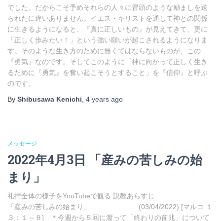
でした。だからこそ予めそれらの人々に冒頭のような励ましを送
られたに違いありません。イエス・キリストを通して神との関係
に生きるようになると、『真に正しいもの』が見えてきて、更に
「正しく歩みたい！」という強い願いが起こされるようになりま
す。そのような生き方のために無くてはならないものが、この
『勇気』なのです。そしてこのように「神に向かって正しく生き
るために『勇気』を奮い起こそうとすること」を『信仰』と呼ぶ
のです。
By
Shibusawa Kenichi
,
4 years
ago
メッセージ
2022年4月3日 「産みの苦しみの始
まり」
礼拝全体の様子をYouTubeで観る 説教あらすじ
「産みの苦しみの始まり」 (03/04/2022) [マルコ １
３：１～８] ＊今週から５回に渡って「終わりの前兆」について