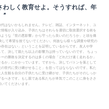
にふさわしく教育せよ。そうすれば、年
。”
時代はないかもしれません。テレビ、雑誌、インターネット、ユ
な情報が入り込み、子供たちはそれらを適切に取捨選択する術を
のような『世の悪影響』から守ったら良いのだろうか」と頭を痛
決して希望を捨てないでください。何故なら様々な調査や研究の
つ存在はない」ということを証明しているからです。友人や学
て、決して親たち以上の影響力は持っていないのです。 ちょっ
レーの勝敗を決定するのは多くの場合「どれだけ速く走れるか」
せるか」にかかっています。ですから、決してバトンを落として
次の世代に受け継がせること」を怠ってはならないのです。私た
た人生観を自分の子供たちに受け継がせ、子供たちがそのしっか
げるべきです。もし親である私たちが本気でこのことに身をささ
報いてくださいます。