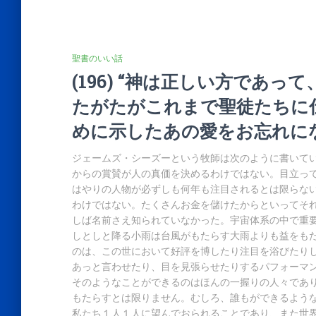
聖書のいい話
(196) “神は正しい方であ
たがたがこれまで聖徒たちに
めに示したあの愛をお忘れに
ジェームズ・シーズーという牧師は次のように書いて
からの賞賛が人の真価を決めるわけではない。目立っ
はやりの人物が必ずしも何年も注目されるとは限らな
わけではない。たくさんお金を儲けたからといってそ
しば名前さえ知られていなかった。宇宙体系の中で重
しとしと降る小雨は台風がもたらす大雨よりも益をも
のは、この世において好評を博したり注目を浴びたりし
あっと言わせたり、目を見張らせたりするパフォーマ
そのようなことができるのはほんの一握りの人々であ
もたらすとは限りません。むしろ、誰もができるよう
私たち１人１人に望んでおられることであり、また世