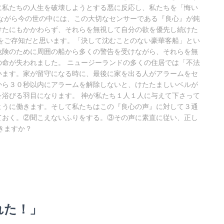
に私たちの人生を破壊しようとする悪に反応し、私たちを「悔い
ながら今の世の中には、この大切なセンサーである『良心』が鈍
けたにもかかわらず、それらを無視して自分の欲を優先し続けた
をご存知だと思います。「決して沈むことのない豪華客船」とい
危険のために周囲の船から多くの警告を受けながら、それらを無
命が失われました。 ニュージーランドの多くの住居では「不法
います。家が留守になる時に、最後に家を出る人がアラームをセ
から３０秒以内にアラームを解除しないと、けたたましいベルが
浴びる羽目になります。 神が私たち１人１人に与えて下さって
ように働きます。そして私たちはこの『良心の声』に対して３通
ておく。②聞こえないふりをする。③その声に素直に従い、正し
きますか？
された！」