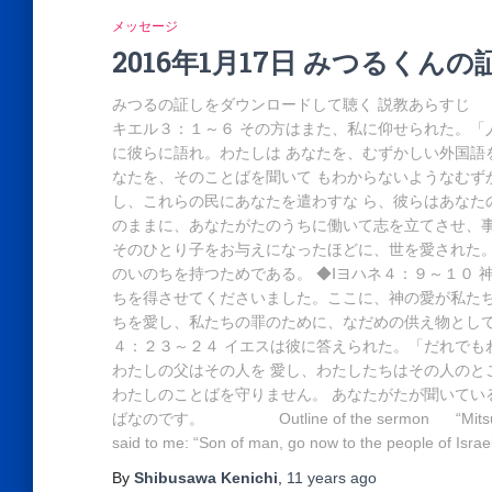
メッセージ
2016年1月17日 みつるくんの
みつるの証しをダウンロードして聴く 説教あらす
キエル３：１～６ その方はまた、私に仰せられた。「
に彼らに語れ。わたしは あなたを、むずかしい外国語
なたを、そのことばを聞いて もわからないようなむず
し、これらの民にあなたを遣わすな ら、彼らはあなた
のままに、あなたがたのうちに働いて志を立てさせ、事
そのひとり子をお与えになったほどに、世を愛された。
のいのちを持つためである。 ◆Ⅰヨハネ４：９～１０
ちを得させてくださいました。ここに、神の愛が私たち
ちを愛し、私たちの罪のために、なだめの供え物として
４：２３～２４ イエスは彼に答えられた。「だれでも
わたしの父はその人を 愛し、わたしたちはその人のと
わたしのことばを守りません。 あなたがたが聞いてい
ばなのです。 Outline of the sermon “Mitsuru’s t
said to me: “Son of man, go now to the people of Isra
By
Shibusawa Kenichi
,
11 years
ago