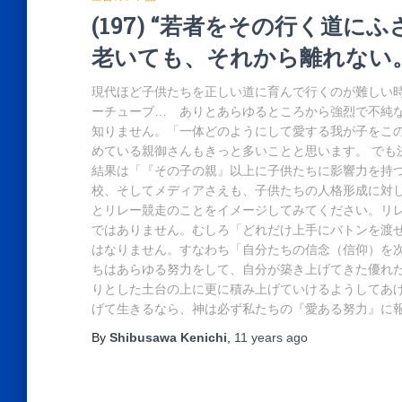
(197) “若者をその行く道
老いても、それから離れない
現代ほど子供たちを正しい道に育んで行くのが難しい
ーチューブ… ありとあらゆるところから強烈で不純
知りません。「一体どのようにして愛する我が子をこ
めている親御さんもきっと多いことと思います。 でも
結果は「『その子の親』以上に子供たちに影響力を持
校、そしてメディアさえも、子供たちの人格形成に対し
とリレー競走のことをイメージしてみてください。リ
ではありません。むしろ「どれだけ上手にバトンを渡
はなりません。すなわち「自分たちの信念（信仰）を
ちはあらゆる努力をして、自分が築き上げてきた優れ
りとした土台の上に更に積み上げていけるようしてあ
げて生きるなら、神は必ず私たちの『愛ある努力』に
By
Shibusawa Kenichi
,
11 years
ago