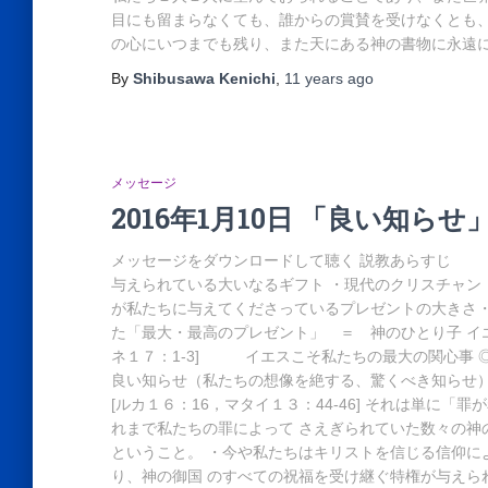
目にも留まらなくても、誰からの賞賛を受けなくとも
の心にいつまでも残り、また天にある神の書物に永遠
By
Shibusawa Kenichi
,
11 years
ago
メッセージ
2016年1月10日 「良い知らせ
メッセージをダウンロードして聴く 説教あらすじ
与えられている大いなるギフト ・現代のクリスチャン
が私たちに与えてくださっているプレゼントの大きさ・
た「最大・最高のプレゼント」 ＝ 神のひとり子 イエス
ネ１７：1-3] イエスこそ私たちの最大の関心事 ◎
良い知らせ（私たちの想像を絶する、驚くべき知らせ）
[ルカ１６：16，マタイ１３：44-46] それは単に
れまで私たちの罪によって さえぎられていた数々の神
ということ。 ・今や私たちはキリストを信じる信仰に
り、神の御国 のすべての祝福を受け継ぐ特権が与えられ