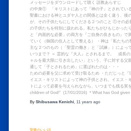
メッセージをダウンロードして聴く 説教あらすじ
の中身① 「キリストにあって『神の子』とされている」
聖書における神とユダヤ人との関係とは全く違う、後の世
が、その子供たちにしてくださる２つのこと ①その必要を
の子供たちを特別に扱われる。私たちがひもじかったり
と「内面的な必要」の両方を『ご自身の良きもの』で満
ていく（御国の住人として整える） ・神は「私たちの
主な２つのもの（「聖霊の働き」と「試練」）によって。[へ
いつまで？ ＝ 霊的な『大人』とされるまで。 成長
ャルを最大限に引き出したい」という、子に対する父親の
通して「子とされるため」に選ばれたのは・・・
ための必要を父に求めて受け取るため ・ただじっと『
イエス・キリストによって神の子供とされ、イエス・キ
トによって必要を与えられながら、いつまでも残る実を結んでいくので
children of God!” (17/01/2016) ＊What has God given
By
Shibusawa Kenichi
,
11 years
ago
聖書のいい話