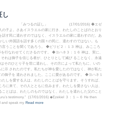
証し
じ 「みつるの証し」 (17/01/2016) ◆エゼ
人の子よ。さあイスラエルの家に行き、わたしのことばのとおり
を話す民に遣わすのではなく、イスラエルの家に遣わすのだ。あ
かしい外国語を話す多くの国々の民に、遣わすのではない。も
の言うことを聞くであろう。 ◆ピリピ２：１３ 神は、みこころ
を行なわせてくださるのです。 ◆ヨハネ３：１６ 神は、実に、
それは御子を信じる者が、ひとりとして滅び ることなく、永遠
 神はそのひとり子を世に遣わし、その方によって私たちに、いの
に示 されたのです。私たちが神を愛したのではなく、神が私た
の御子を 遣わされました。ここに愛があるのです。 ◆ヨハネ１
わたしを愛する人は、わたしのことばを守ります。そうすれば、
ころに来て、その人とともに住みます。わたしを愛さない人は、
ることばは、わたしのものではなく、わたしを遣わした父のこと
estimony.” (17/01/2016) ◆Ezekiel ３：１～６ He then
el and speak my
Read more