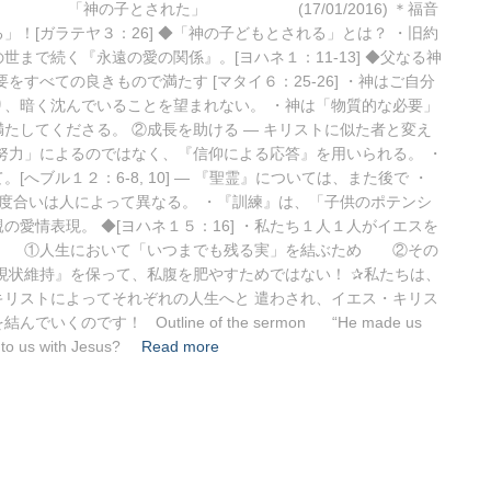
 「神の子とされた」 (17/01/2016) ＊福音
！[ガラテヤ３：26] ◆「神の子どもとされる」とは？ ・旧約
まで続く『永遠の愛の関係』。[ヨハネ１：11-13] ◆父なる神
すべての良きもので満たす [マタイ６：25-26] ・神はご自分
、暗く沈んでいることを望まれない。 ・神は「物質的な必要」
たしてくださる。 ②成長を助ける ― キリストに似た者と変え
努力」によるのではなく、『信仰による応答』を用いられる。 ・
ブル１２：6-8, 10] ― 『聖霊』については、また後で ・
の度合いは人によって異なる。 ・『訓練』は、「子供のポテンシ
愛情表現。 ◆[ヨハネ１５：16] ・私たち１人１人がイエスを
 ①人生において「いつまでも残る実」を結ぶため ②その
現状維持』を保って、私腹を肥やすためではない！ ✰私たちは、
リストによってそれぞれの人生へと 遣わされ、イエス・キリス
す！ Outline of the sermon “He made us
 to us with Jesus?
Read more