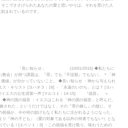
、そこでささげられたあなたの愛と思いやりは、それを受けた人
に刻まれているのです。
」
 「良い知らせ」 (10/01/2016) ◆私たちに
（教会）が持つ課題は、『罪』でも『不従順』でもない。 ＊「神
価値」が分かっていないこと。 ◆良い知らせ ・神から与えられ
・キリスト [ヨハネ３：16] ・「永遠のいのち」とは？ [ヨハ
イエスの公生涯第一声 [マルコ１：14-15] 『福音』 ＝
 ◆神の国の福音 ・イエスはこれを「神の国の福音」と呼んだ。
「罪が赦された」というだけではなく、その『罪の赦し』の故に、そ
の祝福が、今や何の妨げもなく私たちに注がれるようになった、
より『神の子ども』（愛の対象である以外の何者でもない!）とな
ている！[エペソ１：3] ・この祝福を受け取り、味わうための