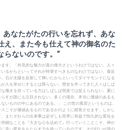
って、あなたがたの行いを忘れず、あな
仕え、また今も仕えて神の御名のた
ならないのです。”
います。「外見的な魅力が真の偉大さというわけではない。人々
ているからといってそれが特筆すべきものなわけではない。最近
い。石が太陽を反射して輝いたからといってダイヤモンドになる
れが人を幸せにするとは限らない。歴史を作ってきた人々はしば
要な働きを担っている力はしばしば視覚では捉えられない。夏に
たらすが誰にも注目されない。多くの場合、本当に価値のあるも
ないものの中にあるのである。」 この世の風習というものは、
ンスこそが価値あるものであるかのように錯覚させます。しかし
り、またそれらの出来事は必ずしも世界に有益で恒久的な変化を
な些細なことを『大きな心を込めて』行っていくことこそ、神が
界に良い変化をもたらす力を持っているのです。その行いが誰の