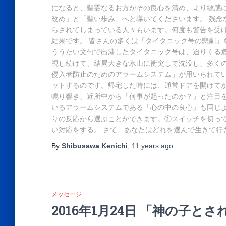
になると、聖霊なるお方がその良心を清め、より敏感
改め」と「聖い歩み」へと導いてくださいます。 残念
らされてしまっている人々もいます。何度も警告を受
結果です。 皆さんの多くは「タイタニック号の悲劇」
ううたい文句で出港したタイタニック号は、迫りくる
視し続けて、結局大きな氷山に衝突して沈没し、多くの
侵入者防止のためのアラームシステム」が用いられて
ットするのです。帰宅した時には、通常ドアを開けて
鳴り響き、近所中から「何事が起ったのか？」と注目を
いるアラームシステムである「心の中の良心」も同じ
りの反応から選ぶことができます。①スイッチを切っ
い対応をする。 さて、あなたはどれを選んで生きて行
By
Shibusawa Kenichi
,
11 years
ago
メッセージ
2016年1月24日 「神の子と