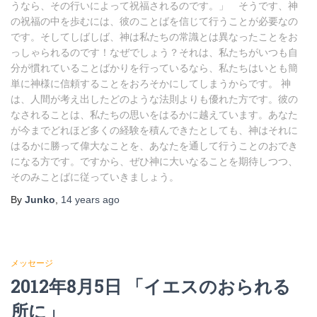
うなら、その行いによって祝福されるのです。」 そうです、神
の祝福の中を歩むには、彼のことばを信じて行うことが必要なの
です。そしてしばしば、神は私たちの常識とは異なったことをお
っしゃられるのです！なぜでしょう？それは、私たちがいつも自
分が慣れていることばかりを行っているなら、私たちはいとも簡
単に神様に信頼することをおろそかにしてしまうからです。 神
は、人間が考え出したどのような法則よりも優れた方です。彼の
なされることは、私たちの思いをはるかに越えています。あなた
が今までどれほど多くの経験を積んできたとしても、神はそれに
はるかに勝って偉大なことを、あなたを通して行うことのおでき
になる方です。ですから、ぜひ神に大いなることを期待しつつ、
そのみことばに従っていきましょう。
By
Junko
,
14 years
ago
メッセージ
2012年8月5日 「イエスのおられる
所に」