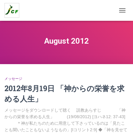
TOGG
NAVIG
August 2012
メッセージ
2012年8月19日 「神からの栄誉を求
める人生」
メッセージをダウンロードして聴く 説教あらすじ 「神
からの栄誉を求める人生」 (19/08/2012) [ヨハネ12: 37-43]
＊神が私たちのために用意して下さっているのは「見たこ
とも聞いたこともないようなもの」[Ⅰコリント2:9] ◆「神を見せて