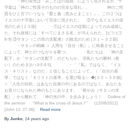
・神の栄光は「みことばの成就」によって現されるが、十
字架は「神のご性質そのものの完全な現れ」。 神のご性
質をひと言でいうなら『愛と義（恵みとまこと）』。この２つは
イエスの十字架において完全に現された。 ②子なるイエスの栄
光のため [２３節] ・①はイエスの従順によってのみ成就し
た。それ故彼には「すべてにまさる名」が与えられた。[ピリピ2:
8-9] ③サタン（この世の支配者）の敗北のため [３１～３２節]
・サタンの戦略 ＝ 人間を『自分（私）』に執着させること
によって、神とのつながりを断つ。 ・私たちは、「神の支
配下」か「サタンの支配下」のどちらか。 ④私たちの勝利（救
い）のため [Ⅰヨハネ5:4-5] ・「『私』ではなく、『イエ
ス・キリスト』なのだ」と信じることによって。（「自分の基
準」ではなく「キリストの基準」を選び取る） ◆[３５～３６節]
☆「人生の目的」はあなた自身の中にあるのではなく、あなたを
お造りになられた神のもとにあります。 「暗やみ（サタンの支
配）」から離れて、「神の光の中」を歩みましょう！ Outline of
the sermon “What is the cross of Jesus？” (12/08/2012)
[John 12: 27-36]
Read more
By
Junko
,
14 years
ago