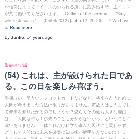
ることをあきらめた人」に対する攻撃の術を持たない！ ☆私たち
が信仰によって『イエスのおられる所』に踏み出す時、主イエス
が共に働いてくださいます。 Outline of the sermon “Stay
where Jesus is.” (05/08/2012) [John 12: 20-26] ＊We have
to
Read more
By
Junko
,
14 years
ago
聖書のいい話
(54) これは、主が設けられた日であ
る。この日を楽しみ喜ぼう。
手相占い、星占い、タロットカードなどなど、将来を占うために
人間が考え出した方法は限りがありません。何故人はこうまでし
て未来を知りたがるのでしょうか？恐らくその最も大きな理由
は、「人間は誰も１秒先のことも分からないから」ということに
違いありません。一体これだけ科学が進んだ現代にも関わらず、
どうして人間には未来を確実に知る術が解明できないのでしょ