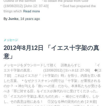
Outline of the sermon “To obtain the praise from God”
(19/08/2012) [John 12: 37-43] ＊God has prepared the
things which
Read more
By
Junko
,
14 years
ago
メッセージ
2012年8月12日 「イエス十字架の真
意」
メッセージをダウンロードして聴く 説教あらすじ 「イ
エス十字架の真意」 (12/08/2012) [ヨハネ12: 27-36] ◆[２
７節] これはイエスが『（十字架の）時』を悟り、内面を言い表
した言葉。 ＊なぜクリスチャンの間では「十字架」が重視される
のか？ ➝ 神が与える「救いへの道」だから。本来私たちが受ける
べき「罪に対する罰」をイエスが身代わりに受けてくださった。
◎「イエスの十字架は､私たちのため」－ 確かにその通り。しか
し、その真意は他にある！ ①父なる神の栄光のため [２８節]