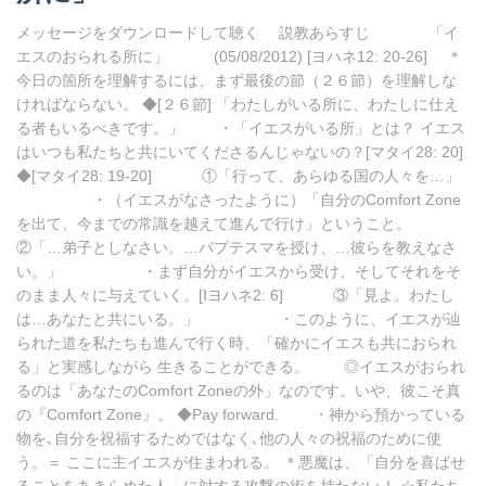
メッセージをダウンロードして聴く 説教あらすじ 「イ
エスのおられる所に」 (05/08/2012) [ヨハネ12: 20-26] ＊
今日の箇所を理解するには、まず最後の節（２６節）を理解しな
ければならない。 ◆[２６節] 「わたしがいる所に、わたしに仕え
る者もいるべきです。」 ・「イエスがいる所」とは？ イエス
はいつも私たちと共にいてくださるんじゃないの？[マタイ28: 20]
◆[マタイ28: 19-20] ①「行って、あらゆる国の人々を…」
・（イエスがなさったように）「自分のComfort Zone
を出て、今までの常識を越えて進んで行け」ということ。
②「…弟子としなさい。…バプテスマを授け、…彼らを教えなさ
い。」 ・まず自分がイエスから受け、そしてそれをそ
のまま人々に与えていく。[Ⅰヨハネ2: 6] ③「見よ。わたし
は…あなたと共にいる。」 ・このように、イエスが辿
られた道を私たちも進んで行く時、「確かにイエスも共におられ
る」と実感しながら 生きることができる。 ◎イエスがおられ
るのは「あなたのComfort Zoneの外」なのです。いや、彼こそ真
の『Comfort Zone』。 ◆Pay forward. ・神から預かっている
物を､自分を祝福するためではなく､他の人々の祝福のために使
う。＝ ここに主イエスが住まわれる。 ＊悪魔は、「自分を喜ばせ