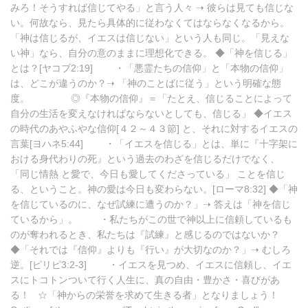
みろ！そうすれば信じてやる」と言う人々 ➝ 彼らは見ても信じな
い。何故なら、見たら具体的に従わなくてはならなくなるから。
「神は信じるが、イエスは信じない」という人も同じ。「見えな
い神」なら、自分の意のままに理想化できる。 ◆「神を信じる」
とは？[ヤコブ2:19] ・「悪霊たちの信仰」と「本物の信仰」
は、どこが違うのか？➝ 「神のことばに従う」という明確な態
度。 ◎『本物の信仰』＝「たとえ、信じることによって
自分の生活を変えなければならないとしても、信じる」 ◆イエス
の時代のあやふやな信仰[４２～４３節] と、それに対するイエスの
言葉[ヨハネ5:44] ・「イエスを信じる」とは、単に『十字架に
おける身代わりの死』という過去のわざを信じるだけでなく、
「同じ情熱 と愛で、今日も愛してくださっている」 ことを信じ
る、ということ。神の愛は今日も変わらない。[ローマ8:32] ◆「神
を信じているのに、なぜ試練に遭うのか？」➝ 答えは「神を信じ
ているから」。 ・私たちがこの世で神以上に信頼しているも
のが奪われるとき、私たちは『試練』と感じるのではないか？
◆「それでは『信仰』よりも『行い』が大切なのか？」➝ むしろ
逆。[ピリピ3:2-3] ・イエスを見つめ、イエスに信頼し、イエ
スにトコトンついて行く人生に、真の自由・豊かさ・喜びがあ
る！ ☆「神からの栄誉を求めて生きる者」となりましょう！