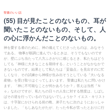
聖書のいい話
(55) 目が見たことのないもの、耳が
聞いたことのないもの、そして、人
の心に浮かんだことのないもの。
神を愛する者のために、神の備えてくださったものは、みなそう
である。 物事が順調に進んでいるときは、そうでもないのです
が、壁にぶち当たって八方ふさがりに感じるとき、私たちはどう
しても「神様に大きなことを期待する」ということがなかなかで
きないものです。結果として私たちは「妥協点」を見出すのに忙
しくなり、その試練から神様が生み出そうとしている『大いなる
産物』を受け取りはぐってしまいます。 聖書は私たちに問いかけ
ます。「神に不可能なことが何かあろうか？」答えは当然『Ｎ
ｏ』なわけですが、私たちの日々の人生に対する態度は、しばし
ばその逆を行っているのではないでしょうか？ イエス・キリスト
は、十字架にかけられる前の晩、弟子たちに次のようにおっしゃ
いました。「もしあなたがたが、たった今私が言ったとおりに行