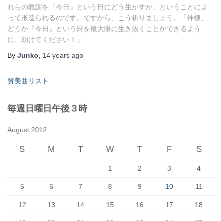
れらの教訓を『今日』という日にどう生かすか、ということによ
って形造られるのです。ですから、こう祈りましょう。「神様、
どうか『今日』という日を最大限に生き抜くことができるよう
に、助けてください！」
By
Junko
,
14 years
ago
賛美曲リスト
毎週日曜日午後３時
August 2012
S
M
T
W
T
F
S
1
2
3
4
5
6
7
8
9
10
11
12
13
14
15
16
17
18