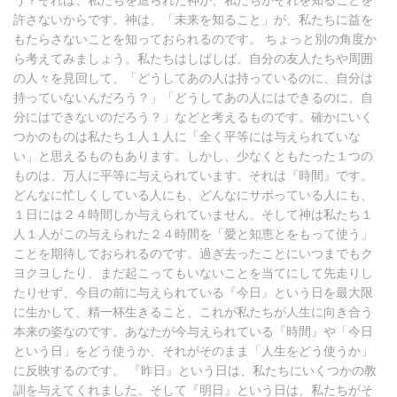
う？それは、私たちを造られた神が、私たちがそれを知ることを
許さないからです。神は、「未来を知ること」が、私たちに益を
もたらさないことを知っておられるのです。 ちょっと別の角度か
ら考えてみましょう。私たちはしばしば、自分の友人たちや周囲
の人々を見回して、「どうしてあの人は持っているのに、自分は
持っていないんだろう？」「どうしてあの人にはできるのに、自
分にはできないのだろう？」などと考えるものです。確かにいく
つかのものは私たち１人１人に「全く平等には与えられていな
い」と思えるものもあります。しかし、少なくともたった１つの
ものは、万人に平等に与えられています。それは『時間』です。
どんなに忙しくしている人にも、どんなにサボっている人にも、
１日には２４時間しか与えられていません。そして神は私たち１
人１人がこの与えられた２４時間を「愛と知恵とをもって使う」
ことを期待しておられるのです。過ぎ去ったことにいつまでもク
ヨクヨしたり、まだ起こってもいないことを当てにして先走りし
たりせず、今目の前に与えられている『今日』という日を最大限
に生かして、精一杯生きること、これが私たちが人生に向き合う
本来の姿なのです。あなたが今与えられている『時間』や「今日
という日」をどう使うか、それがそのまま「人生をどう使うか」
に反映するのです。 『昨日』という日は、私たちにいくつかの教
訓を与えてくれました。そして『明日』という日は、私たちがそ