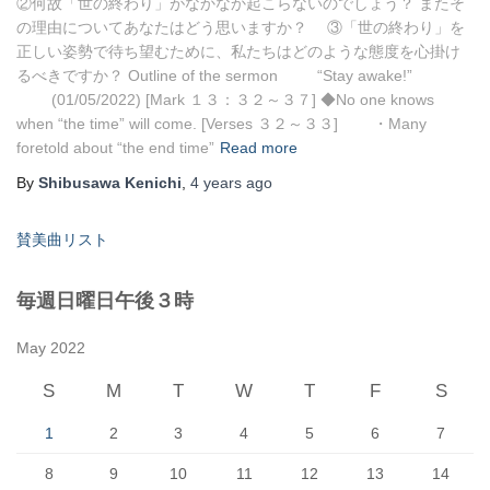
②何故「世の終わり」がなかなか起こらないのでしょう？ またそ
の理由についてあなたはどう思いますか？ ③「世の終わり」を
正しい姿勢で待ち望むために、私たちはどのような態度を心掛け
るべきですか？ Outline of the sermon “Stay awake!”
(01/05/2022) [Mark １３：３２～３７] ◆No one knows
when “the time” will come. [Verses ３２～３３] ・Many
foretold about “the end time”
Read more
By
Shibusawa Kenichi
,
4 years
ago
賛美曲リスト
毎週日曜日午後３時
May 2022
S
M
T
W
T
F
S
1
2
3
4
5
6
7
8
9
10
11
12
13
14