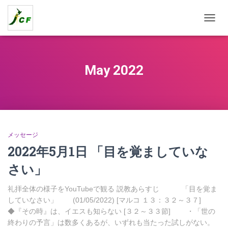
TOGG
NAVIG
May 2022
メッセージ
2022年5月1日 「目を覚ましていな
さい」
礼拝全体の様子をYouTubeで観る 説教あらすじ 「目を覚ま
していなさい」 (01/05/2022) [マルコ １３：３２～３７]
◆『その時』は、イエスも知らない [３２～３３節] ・「世の
終わりの予言」は数多くあるが、いずれも当たった試しがない。