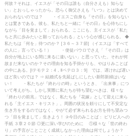
何故？それは、イエスが「その日は誰も（自分さえも）知らな
い」とおっしゃったから。恐らく御父さえも『いつ』とは決めて
おられないのでは？ ・イエスご自身も『その日』を知らない
とは驚きである。彼も、私たちと一緒に『その日』を心待ちにし
ながら「目を覚まして」おられる。ここにも、主イエスが「私た
ちと共に歩みたいと願っておられる」という心が感じられる。 ◆
私たちは「何を」待つのか？ [３６～３７節] （イエスは「すべて
の人に」言っている！） ・使徒パウロでさえ「『その日』は
自分が地上にいる間に来るに違いない」と思っていた。それが何
故まだ来ないのか？その理由を知る手掛かりも、やはりみことば
の中にある。[Ⅰテモテ２：4，Ⅱペテロ３：9] では、遅ければ遅い
ほど良いのでは？ ⇒ 結婚式を先延ばしにしたい新郎新婦はいな
い！ ・私たちが『終わりの時』というとき、「出来事」につ
いて考えがち。しかし実際に私たちが待ち望むべきは、様々な
「終わりの前兆」ではなく、私たちを『花嫁』として迎えに来ら
れる「主イエス・キリスト」。周囲の状況を頼りにして不安定な
生き方をするのではなく、やがて必ず来られるお方を待ち望みつ
つ「目を覚まして」生きよう！ ✰今日のみことば： ピリピ人への
手紙 ３章２０節 ◎更に深い学びのために ①様々な「世の終わ
り」の予言がことごとく成就しなかった理由は何でしょうか？