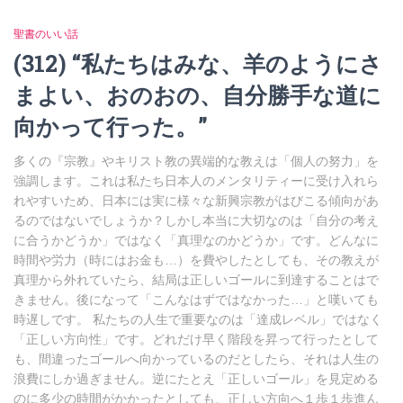
聖書のいい話
(312) “私たちはみな、羊のようにさ
まよい、おのおの、自分勝手な道に
向かって行った。”
多くの『宗教』やキリスト教の異端的な教えは「個人の努力」を
強調します。これは私たち日本人のメンタリティーに受け入れら
れやすいため、日本には実に様々な新興宗教がはびこる傾向があ
るのではないでしょうか？しかし本当に大切なのは「自分の考え
に合うかどうか」ではなく「真理なのかどうか」です。どんなに
時間や労力（時にはお金も…）を費やしたとしても、その教えが
真理から外れていたら、結局は正しいゴールに到達することはで
きません。後になって「こんなはずではなかった…」と嘆いても
時遅しです。 私たちの人生で重要なのは「達成レベル」ではなく
「正しい方向性」です。どれだけ早く階段を昇って行ったとして
も、間違ったゴールへ向かっているのだとしたら、それは人生の
浪費にしか過ぎません。逆にたとえ「正しいゴール」を見定める
のに多少の時間がかかったとしても、正しい方向へ１歩１歩進ん