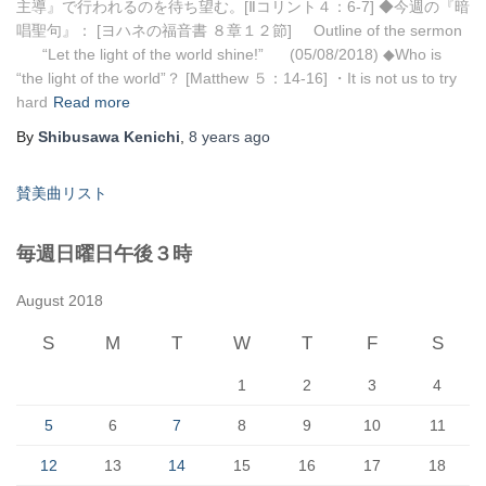
主導』で行われるのを待ち望む。[Ⅱコリント４：6-7] ◆今週の『暗
唱聖句』： [ヨハネの福音書 ８章１２節] Outline of the sermon
“Let the light of the world shine!” (05/08/2018) ◆Who is
“the light of the world”？ [Matthew ５：14-16] ・It is not us to try
hard
Read more
By
Shibusawa Kenichi
,
8 years
ago
賛美曲リスト
毎週日曜日午後３時
August 2018
S
M
T
W
T
F
S
1
2
3
4
5
6
7
8
9
10
11
12
13
14
15
16
17
18