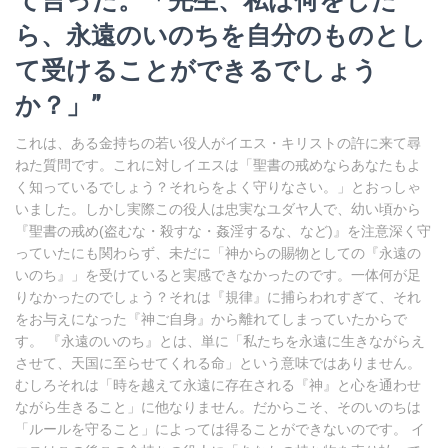
ら、永遠のいのちを自分のものとし
て受けることができるでしょう
か？」”
これは、ある金持ちの若い役人がイエス・キリストの許に来て尋
ねた質問です。これに対しイエスは「聖書の戒めならあなたもよ
く知っているでしょう？それらをよく守りなさい。」とおっしゃ
いました。しかし実際この役人は忠実なユダヤ人で、幼い頃から
『聖書の戒め(盗むな・殺すな・姦淫するな、など)』を注意深く守
っていたにも関わらず、未だに「神からの賜物としての『永遠の
いのち』」を受けていると実感できなかったのです。一体何が足
りなかったのでしょう？それは『規律』に捕らわれすぎて、それ
をお与えになった『神ご自身』から離れてしまっていたからで
す。 『永遠のいのち』とは、単に「私たちを永遠に生きながらえ
させて、天国に至らせてくれる命」という意味ではありません。
むしろそれは「時を越えて永遠に存在される『神』と心を通わせ
ながら生きること」に他なりません。だからこそ、そのいのちは
「ルールを守ること」によっては得ることができないのです。 イ