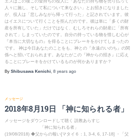
エスはこの後この金持ちの役人に「あなたの持ち物を売り払って
人々に施し、そして私について来なさい」とお招きになりました
が、役人は「悲しみながら帰って行った」と記されています。彼
はイエスについて行くことを拒んだのです。彼は単に「多くの財
産を所有していた」だけではなく、むしろそれらの財産に「所有
されて」しまっていたのです。自分の持っている物を惜しむ心が
『本当に大切なもの』を得ることにブレーキをかけてしまったの
です。 神は今日あなたのことをも、神との『永遠のいのち』の関
係へと招いておられます。あなたがこの『神からの招き』に応え
ることにブレーキをかけているものが何かありますか？
By
Shibusawa Kenichi
,
8 years
ago
メッセージ
2018年8月19日 「神に知られる者」
メッセージをダウンロードして聴く 説教あらすじ
「神に知られる者」
(19/08/2018) ◆父からの報い[マタイ６：1, 3-4, 6, 17-18] ・「父