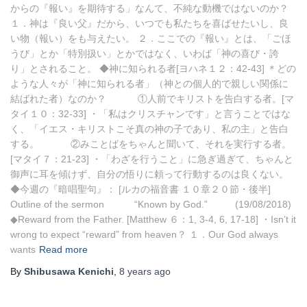
からの『報い』を期待する」なんて、不純な動機ではないのか？
１．神は『良い父』だから、いつでも私たちを喜ばせたいし、良
い物（報い）をも与えたい。 ２．ここでの『報い』とは、「ごほ
うび」とか「特別扱い」とかではなく、いわば「神の喜び・誇
り」とされること。 ◆神に知られる者[ヨハネ１２：42-43] ＊どの
ような人々が「神に知られる者」（神との個人的で親しい関係に
結ばれた者）なのか？ ①人前でキリストを告白する者。[マ
タイ１０：32-33] ・「私はクリスチャンです」と言うことではな
く、「イエス・キリストこそ真の神の子であり、私の主」と告白
する。 ②みことばをちゃんと聞いて、それを実行する者。
[マタイ７：21-23] ・「わざを行うこと」に急ぎ過ぎて、ちゃんと
御声に耳を傾けず、自分の悟りに頼って行動するのは良くない。
◆今週の『暗唱聖句』： [ルカの福音書 １０章２０節・後半]
Outline of the sermon “Known by God.” (19/08/2018)
◆Reward from the Father. [Matthew ６：1, 3-4, 6, 17-18] ・Isn’t it
wrong to expect “reward” from heaven？ １．Our God always
wants
Read more
By
Shibusawa Kenichi
,
8 years
ago