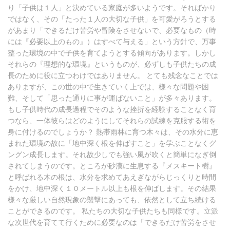
り「子供は１人」と決めている家庭が多いようです。そればかり
ではなく、その「たった１人の大切な子供」を可愛がろうとする
があまり「できるだけ苦労や冒険をさせないで、必要なもの（時
には『必要以上のもの』）はすべて与える」という方針で、万事
整った環境の中で子供を育てようとする傾向があります。しかし
それらの『理想的な環境』というものが、必ずしも子供たちの成
長のために役に立つわけではありません。 とても残念なことでは
ありますが、この世の中で生きていく上では、様々な問題や困
難、そして「思った通りに事が運ばないこと」が多々あります。
もし子供時代の成長過程でそのような挫折を経験することなく育
つなら、一体彼らはどのようにしてそれらの試練を克服する術を
身に付けるのでしょうか？ 熱帯雨林に育つ木々は、その水分に恵
まれた環境の故に「地中深く根を伸ばすこと」を学ぶことなくグ
ングン成長します。それ故少しでも強い風が吹くと簡単になぎ倒
されてしまうのです。ところが砂漠に生息する『メスキート樹』
と呼ばれる木の根は、水分を求めてあえぎながらじっくりと時間
をかけ、地中深く１０メートル以上も根を伸ばします。その結果
様々な厳しい自然現象の襲撃にあっても、依然として立ち続ける
ことができるのです。 私たちの大切な子供たちも同様です。立派
な次世代を育てて行くために必要なのは「できるだけ苦労をさせ