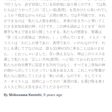
で行くなら、必ず目指している目的地に辿り着くのです。 では私
たちはどうやってこの「正しい道(真理)」を見分けたら良いのでし
ょうか？残念ながらそれは『人間の努力』では不可能です。それ
ができるのは「私たち人類を創造し、本来の生き方へと導いてく
ださる全知全能の神」だけです。この神を認めようとせず「自分
勝手な考えで道を切り開こうとする」私たちの態度を、聖書は
『罪（元々の意味は「的外れ」）』と呼んでいます。 イエス・キ
リストは「わたしが道であり、真理であり、いのちなのです。わ
たしを通してでなければ、誰も父(神)の許に来ることはありませ
ん。」とおっしゃいました。言い換えるなら、神はこのイエスを
通して私たちを「正しい方向(真理)」へと招いておられるのです。
私たちが自分勝手に設定する方向ではなく、すべてをご存知の神
の側から示してくださっている道を辿る人生、これこそが聖書が
私たちに提供してくださる『救いの道』なのです。そしてイエ
ス・キリストは、信仰によってその『真理の道』を選び取る者１
人１人と共に人生を歩んでくださるのです。
By
Shibusawa Kenichi
,
8 years
ago