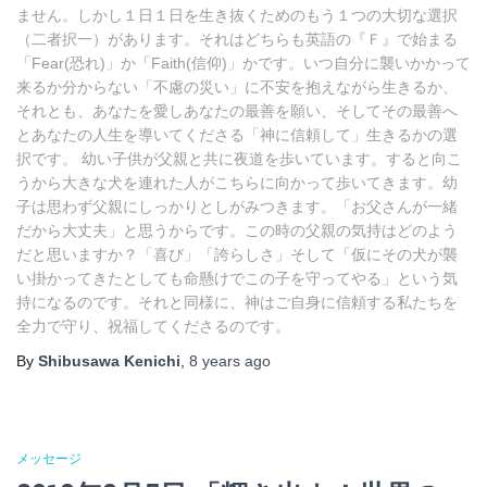
ません。しかし１日１日を生き抜くためのもう１つの大切な選択
（二者択一）があります。それはどちらも英語の『Ｆ』で始まる
「Fear(恐れ)」か「Faith(信仰)」かです。いつ自分に襲いかかって
来るか分からない「不慮の災い」に不安を抱えながら生きるか、
それとも、あなたを愛しあなたの最善を願い、そしてその最善へ
とあなたの人生を導いてくださる「神に信頼して」生きるかの選
択です。 幼い子供が父親と共に夜道を歩いています。すると向こ
うから大きな犬を連れた人がこちらに向かって歩いてきます。幼
子は思わず父親にしっかりとしがみつきます。「お父さんが一緒
だから大丈夫」と思うからです。この時の父親の気持はどのよう
だと思いますか？「喜び」「誇らしさ」そして「仮にその犬が襲
い掛かってきたとしても命懸けでこの子を守ってやる」という気
持になるのです。それと同様に、神はご自身に信頼する私たちを
全力で守り、祝福してくださるのです。
By
Shibusawa Kenichi
,
8 years
ago
メッセージ