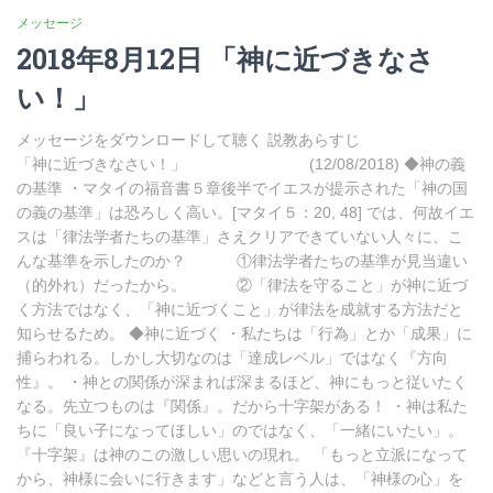
メッセージ
2018年8月12日 「神に近づきなさ
い！」
メッセージをダウンロードして聴く 説教あらすじ
「神に近づきなさい！」 (12/08/2018) ◆神の義
の基準 ・マタイの福音書５章後半でイエスが提示された「神の国
の義の基準」は恐ろしく高い。[マタイ５：20, 48] では、何故イエ
スは「律法学者たちの基準」さえクリアできていない人々に、こ
んな基準を示したのか？ ①律法学者たちの基準が見当違い
（的外れ）だったから。 ②「律法を守ること」が神に近づ
く方法ではなく、「神に近づくこと」が律法を成就する方法だと
知らせるため。 ◆神に近づく ・私たちは「行為」とか「成果」に
捕らわれる。しかし大切なのは「達成レベル」ではなく『方向
性』。 ・神との関係が深まれば深まるほど、神にもっと従いたく
なる。先立つものは『関係』。だから十字架がある！ ・神は私た
ちに「良い子になってほしい」のではなく、「一緒にいたい」。
『十字架』は神のこの激しい思いの現れ。 「もっと立派になって
から、神様に会いに行きます」などと言う人は、「神様の心」を