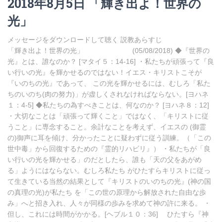
2018年8月5日 「輝き出よ！世界の
光」
メッセージをダウンロードして聴く 説教あらすじ
「輝き出よ！世界の光」 (05/08/2018) ◆『世界の
光』とは、誰なのか？ [マタイ５：14-16] ・私たちが頑張って『良
い行いの光』を輝かせるのではない！イエス・キリストこそが
『いのちの光』であって、 この光を輝かせるには、むしろ「私た
ちのいのち(肉の努力)」が虚しくされなければならない。[ヨハネ
１：4-5] ◆私たちの為すべきことは、何なのか？ [ヨハネ８：12]
・大切なことは「頑張って輝くこと」ではなく、「キリストに従
うこと」に専念すること。余計なことを考えず、イエスの (御霊
の)御声に耳を傾け、分かったことに疑わずに従う訓練。（「この
世中毒」から回復するための『霊的リハビリ』） ・私たちが「良
い行いの光を輝かせる」のだとしたら、誰も「天の父をあがめ
る」ようにはならない。むしろ私たち がひたすらキリストに従っ
て生きている当然の結果として『キリストのいのちの光』(神の国
の真理の光)が私たち を「この世の原理から解放された自由な歩
み」へと招き入れ、人々が同様の歩みを求めて神の許に来る。 ・
但し、これには時間がかかる。[ヘブル１０：36] ひたすら『神