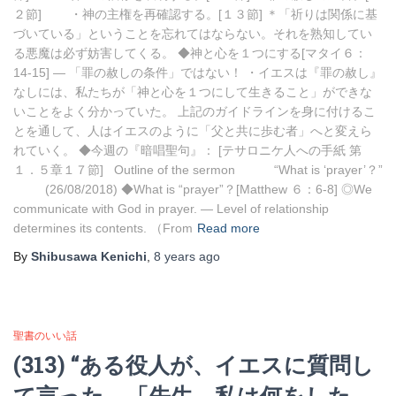
２節] ・神の主権を再確認する。[１３節] ＊「祈りは関係に基
づいている」ということを忘れてはならない。それを熟知してい
る悪魔は必ず妨害してくる。 ◆神と心を１つにする[マタイ６：
14-15] ― 「罪の赦しの条件」ではない！ ・イエスは『罪の赦し』
なしには、私たちが「神と心を１つにして生きること」ができな
いことをよく分かっていた。 上記のガイドラインを身に付けるこ
とを通して、人はイエスのように「父と共に歩む者」へと変えら
れていく。 ◆今週の『暗唱聖句』： [テサロニケ人への手紙 第
１．５章１７節] Outline of the sermon “What is ‘prayer’？”
(26/08/2018) ◆What is “prayer”？[Matthew ６：6-8] ◎We
communicate with God in prayer. ― Level of relationship
determines its contents. （From
Read more
By
Shibusawa Kenichi
,
8 years
ago
聖書のいい話
(313) “ある役人が、イエスに質問し
て言った。「先生、私は何をした