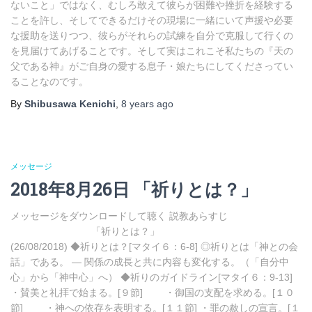
ないこと」ではなく、むしろ敢えて彼らが困難や挫折を経験する
ことを許し、そしてできるだけその現場に一緒にいて声援や必要
な援助を送りつつ、彼らがそれらの試練を自分で克服して行くの
を見届けてあげることです。そして実はこれこそ私たちの『天の
父である神』がご自身の愛する息子・娘たちにしてくださってい
ることなのです。
By
Shibusawa Kenichi
,
8 years
ago
メッセージ
2018年8月26日 「祈りとは？」
メッセージをダウンロードして聴く 説教あらすじ
「祈りとは？」
(26/08/2018) ◆祈りとは？[マタイ６：6-8] ◎祈りとは「神との会
話」である。 ― 関係の成長と共に内容も変化する。（「自分中
心」から「神中心」へ） ◆祈りのガイドライン[マタイ６：9-13]
・賛美と礼拝で始まる。[９節] ・御国の支配を求める。[１０
節] ・神への依存を表明する。[１１節] ・罪の赦しの宣言。[１