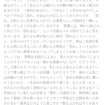
うか？きっと「それはできない！」と言うに違いありません。何
故なのでしょう？あなたには確かにその幅の板の上を歩く能力が
あるのです。一体何があなたに「できない」と言わせるのでしょ
うか？それは『恐れ』があなたの心に入ってきたからです。『恐
れ』は私たちに本来与えられている素晴らしい可能性を一瞬にし
て奪ってしまう力を持っているのです。 聖書には、神から私たち
に向けての「恐れるな！」という言葉が３６５回出てくると言わ
れています。あたかも神が私たちに毎日「恐れなくていいんだ
よ」と語りかけてくださっているかのようです。神はご自身が私
たち人間にお与えになった豊かな人間性が『恐れ』というものに
よって十分に発揮されなくなってしまうことを知っておられるの
でしょうね。 実際ある統計によると、私たちがつい恐れてしまう
ことの９５パーセントは「確かな根拠のないもの」だそうです。
そして残りの５パーセントは「私たちが人生をより良く生きてい
く上で乗り越えていくべき試練」なのだそうです。確かに人生に
は試練がつきものです。だからといって「自分は危険な目に遭い
たくないから、一生自分の部屋の中で過ごす」などと言ったら、
その人の人生は全く意味のないものになってしまいますよね？ ご
存知のように私たちの日常は『選択』の連続です。朝何時に起き
るか？朝食に何を食べるか？どうやって学校または勤め先へと出
かけるか？週末はどのように過ごすか？数え上げればキリがあり