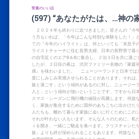
聖書のいい話
(597) “あなたがたは、…神
２０２４年も終わりに近づきました。皆さんの『今年
う方もいれば、「今年はこんな特別な体験をした！」
ての『今年のハイライト』は、何といっても「末息子
ライストチャーチに住む長男夫婦、日本の長野県で暮
の自宅近くのエアB＆Bに集合し、２泊３日を共に過ご
したが、２日目の夜は、渋沢ファミリー名物の『家庭
感』を味わいました。 ニュージーランドと日本では
度にしみじみ実感させられることがあります。それは
族と過ごす」という傾向があるのに対し、ニュージー
人と」という傾向が強いということです。ですから日
スマス・シーズンに飛行機の値段が高騰します。何故
く、家族が集合するために国外のあちこちに出かけた
人たちも、離れて暮らす家族に会いに行くためにこの
それが叶わない人もいます。そんな人々のために、私
ィを開き、一緒にご馳走を食べます。クリスチャンた
族」よりも絆が深められることもあります。何故なら