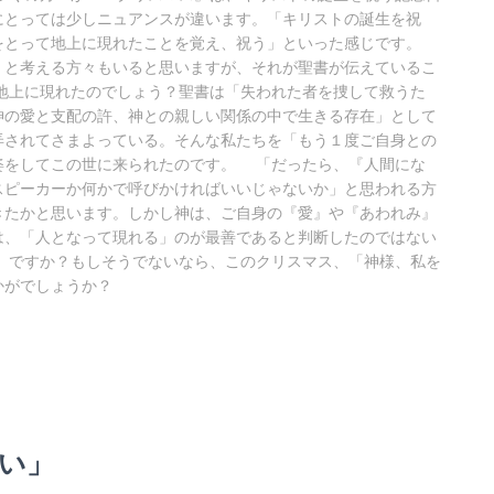
にとっては少しニュアンスが違います。「キリストの誕生を祝
をとって地上に現れたことを覚え、祝う」といった感じです。
」と考える方々もいると思いますが、それが聖書が伝えているこ
地上に現れたのでしょう？聖書は「失われた者を捜して救うた
神の愛と支配の許、神との親しい関係の中で生きる存在」として
弄されてさまよっている。そんな私たちを「もう１度ご自身との
姿をしてこの世に来られたのです。 「だったら、『人間にな
スピーカーか何かで呼びかければいいじゃないか」と思われる方
きたかと思います。しかし神は、ご自身の『愛』や『あわれみ』
は、「人となって現れる」のが最善であると判断したのではない
」ですか？もしそうでないなら、このクリスマス、「神様、私を
かがでしょうか？
戦い」