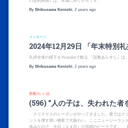
の霊的関係』は、永遠に続くからです。
By
Shibusawa Kenichi
,
2 years
ago
メッセージ
2024年12月29日 「年末特別
礼拝全体の様子をYoutubeで観る 『説教あらすじ』
By
Shibusawa Kenichi
,
2 years
ago
聖書のいい話
(596) “人の子は、失われ
クリスマスのシーズンがやってきました。巷ではクリ
ントを捜す買い物客で大賑わい。ここニュージーラン
休みなので、今日（２４日）が混雑のピークです。 