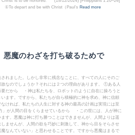
is to be honored.” (15/12/2024) [Philippians 1:20~26]
①To depart and be with Christ（Paul’s
Read more
のは、悪魔のわざを打ち破るためで
されました。しかし非常に残念なことに、すべての人にそのご
故なのでしょうか？それには２つの理由があります。 ①ある人
必要だから ・神は私たちを、ロボットのように自在に操ろうと
さいます。ですから、私たちが自ら積極的に神を求め、神に信頼
でなければ、私たちの人生に対する神の最高の計画は実現には至
の力」が人間の目をくらませているから ・この世には、人が神に
います。悪魔は神に打ち勝つことはできませんが、人間よりは遥
はしませんが、人間の欲を巧妙に刺激して、神から目をそらさせ
悪魔なんていない」と思わせることです。ですから悪魔はまるで