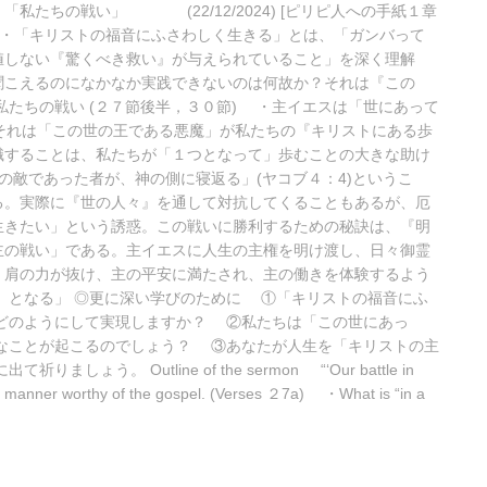
私たちの戦い」 (22/12/2024) [ピリピ人への手紙１章
) ・「キリストの福音にふさわしく生きる」とは、「ガンバって
値しない『驚くべき救い』が与えられていること」を深く理解
聞こえるのになかなか実践できないのは何故か？それは『この
私たちの戦い (２７節後半，３０節) ・主イエスは「世にあって
それは「この世の王である悪魔」が私たちの『キリストにある歩
識することは、私たちが「１つとなって」歩むことの大きな助け
の敵であった者が、神の側に寝返る」(ヤコブ４：4)というこ
る。実際に『世の人々』を通して対抗してくることもあるが、厄
生きたい」という誘惑。この戦いに勝利するための秘訣は、『明
主の戦い」である。主イエスに人生の主権を明け渡し、日々御霊
、肩の力が抜け、主の平安に満たされ、主の働きを体験するよう
』となる」 ◎更に深い学びのために ①「キリストの福音にふ
はどのようにして実現しますか？ ②私たちは「この世にあっ
うなことが起こるのでしょう？ ③あなたが人生を「キリストの主
。 Outline of the sermon “‘Our battle in
 a manner worthy of the gospel. (Verses ２7a) ・What is “in a