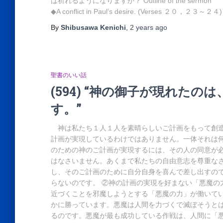
ば祈れるようになりますか？ Outline of the sermon “‘Christ’ 
◆A conflict in Paul’s desire. (Verses ２０，２３～２４) 
By
Shibusawa Kenichi
,
2 years
ago
聖書のいい話
(594) “神の御子が現れた
す。”
神は私たち１人１人を素晴らしいご計画をもって創造
計画が実現しているわけではありません。一体それは何
のための神のご計画が実現するには、その人の同意が
はなさいません。あくまで私たちの自由意志を尊重な
し、そのご計画のために自分自身を喜んで差し出すの
らないのです。 ②神の計画の実現を好まない「悪魔
近づくことを邪魔しようとする「悪魔の力」が働いて
かに勝っています。悪魔は人間を力づくで滅ぼそうと
るのです。悪魔が最も成功している作戦は、人間に「