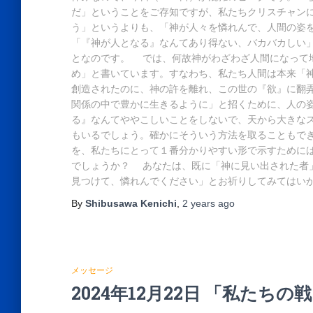
だ」ということをご存知ですが、私たちクリスチャン
う」というよりも、「神が人々を憐れんで、人間の姿
「『神が人となる』なんてあり得ない、バカバカしい
となのです。 では、何故神がわざわざ人間になって
め」と書いています。すなわち、私たち人間は本来「
創造されたのに、神の許を離れ、この世の『欲』に翻
関係の中で豊かに生きるように」と招くために、人の
る』なんてややこしいことをしないで、天から大きな
もいるでしょう。確かにそういう方法を取ることもで
を、私たちにとって１番分かりやすい形で示すために
でしょうか？ あなたは、既に「神に見い出された者
見つけて、憐れんでください」とお祈りしてみてはい
By
Shibusawa Kenichi
,
2 years
ago
メッセージ
2024年12月22日 「私たちの