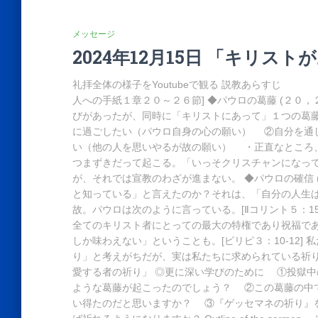
メッセージ
2024年12月15日 「キリス
礼拝全体の様子をYoutubeで観る 説教あらすじ 「
人への手紙１章２０～２６節] ◆パウロの葛藤 (２０
びがあったが、同時に「キリストにあって」１つの葛
に過ごしたい（パウロ自身の心の願い） ②自分を通
い（他の人を思いやるが故の願い） ・正直なところ
つまずきだって起こる。「いっそクリスチャンになっ
が、それでは宣教のわざが進まない。 ◆パウロの確信
と知っている」と言えたのか？それは、「自分の人生
故。パウロは次のように言っている。[Ⅱコリント５：1
全てのキリスト者にとっての最大の特権であり祝福で
しか味わえない」ということも。[ピリピ３：10-12
り」と考えがちだが、実は私たちに求められている祈りで
愛する者の祈り」 ◎更に深い学びのために ①投獄中
ような葛藤が起こったのでしょう？ ②この葛藤の中
い得たのだと思いますか？ ③『ゲッセマネの祈り』