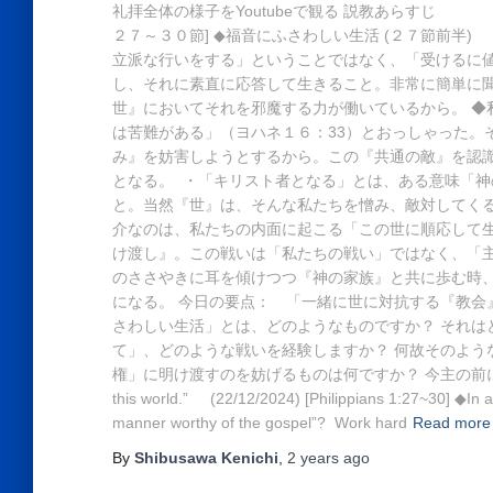
礼拝全体の様子をYoutubeで観る 説教あらすじ 「
２７～３０節] ◆福音にふさわしい生活 (２７節前半
立派な行いをする」ということではなく、「受けるに
し、それに素直に応答して生きること。非常に簡単に
世』においてそれを邪魔する力が働いているから。 ◆
は苦難がある」（ヨハネ１６：33）とおっしゃった。
み』を妨害しようとするから。この『共通の敵』を認
となる。 ・「キリスト者となる」とは、ある意味「神
と。当然『世』は、そんな私たちを憎み、敵対してく
介なのは、私たちの内面に起こる「この世に順応して
け渡し』。この戦いは「私たちの戦い」ではなく、「
のささやきに耳を傾けつつ『神の家族』と共に歩む時
になる。 今日の要点： 「一緒に世に対抗する『教会
さわしい生活」とは、どのようなものですか？ それ
て」、どのような戦いを経験しますか？ 何故そのよ
権」に明け渡すのを妨げるものは何ですか？ 今主の前に出て祈りましょう
this world.” (22/12/2024) [Philippians 1:27~30] ◆In
manner worthy of the gospel”? Work hard
Read more
By
Shibusawa Kenichi
,
2 years
ago