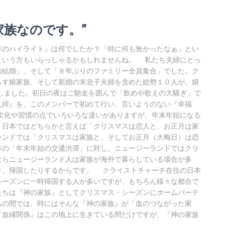
の家族なのです。”
のハイライト』は何でしたか？「特に何も無かったなぁ」とい
という方もいらっしゃるかもしれませんね。 私たち夫婦にとっ
の結婚」、そして「８年ぶりのファミリー全員集合」でした。ク
らす娘家族、そして新婚の末息子夫婦を含めた総勢１０人が、娘
しました。初日の夜はご馳走を囲んで「飲めや歌えの大騒ぎ」で
礼拝』を、このメンバーで初めて行い、言いようのない『幸福
文化や習慣の点でいろいろな違いがありますが、年末年始になる
、日本ではどちらかと言えば「クリスマスは恋人と、お正月は家
ランドでは「クリスマスは家族と、そしてお正月（大晦日）は恋
本の「年末年始の交通渋滞」に対し、ニュージーランドではクリ
ならニュージーランド人は家族が海外で暮らしている場合が多
り、帰国したりするからです。 クライストチャーチ在住の日本
シーズンに一時帰国する人が多いですが、もちろん様々な都合で
たちは『神の家族』としてクリスマス・シーズンにホームパーテ
ちの間では、時にはそんな『神の家族』が「血のつながった家
『血縁関係』はこの地上に生きている間だけですが、『神の家族