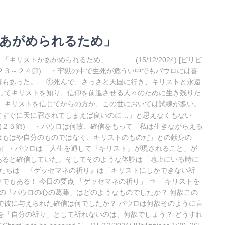
トがあがめられるため」
キリストがあがめられるため」 (15/12/2024) [ピリピ
，２３～２４節) ・牢獄の中で生死が危うい中でもパウロには喜
藤もあった。 ①死んで、さっさと天国に行き、キリストと永遠
してキリストを知り、信仰を前進させる人々のために生き残りた
、キリストを信じてからの方が、この世においては試練が多い。
てすぐに天に召されてしまえば良いのに…」と思えなくもない
 (２５節) ・パウロは何故、確信をもって「私は生きながらえる
はもはや自分のものではなく、キリストのものだ」との献身の
5] ・パウロは「人生を通して『キリスト』が現されること」が
あると確信していた。そしてそのような体験は「地上にいる時に
] 私たちは 『ゲッセマネの祈り』は「キリストにしかできない祈
もある！ 今日の要点 「ゲッセマネの祈り」 ⇒ 「キリストを
の「パウロの心の葛藤」はどのようなものでしたか？ 何故この
で彼に与えられた確信は何でしたか？ パウロは何故そのように言
を「自分の祈り」として祈れないのは、何故でしょう？ どうすれ