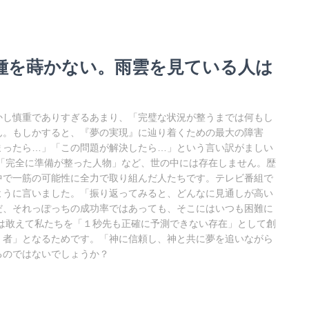
人は種を蒔かない。雨雲を見ている人は
し慎重でありすぎるあまり、「完璧な状況が整うまでは何もし
ん。もしかすると、『夢の実現』に辿り着くための最大の障害
まったら…」「この問題が解決したら…」という言い訳がましい
「完全に準備が整った人物」など、世の中には存在しません。歴
中で一筋の可能性に全力で取り組んだ人たちです。テレビ番組で
ように言いました。「振り返ってみると、どんなに見通しが高い
だ、それっぽっちの成功率ではあっても、そこにはいつも困難に
は敢えて私たちを「１秒先も正確に予測できない存在」として創
く者」となるためです。「神に信頼し、神と共に夢を追いながら
るのではないでしょうか？