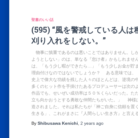
聖書のいい話
(595) “風を警戒している
刈り入れをしない。”
物事に慎重であるのは悪いことではありません。しか
ようとしない」のは、単なる『怠け者』かもしれませ
は、「もう少し暇ができたら…」「もう少しお金が貯
理由付けなのではないでしょうか？ ある意味では、
史上で偉大な功績を残した人々のほとんどは、逆境の
多くのヒット作を手掛けたあるプロデューサーは次の
作品でも、せいぜい成功率は５０％くらいだった。た
立ち向かおうとする勇敢な仲間たちがいた。」 神様
造されました。それは私たちが「神ご自身に信頼を置
生きる」、これがまさに『人間らしい生き方』と言え
By
Shibusawa Kenichi
,
2 years
ago