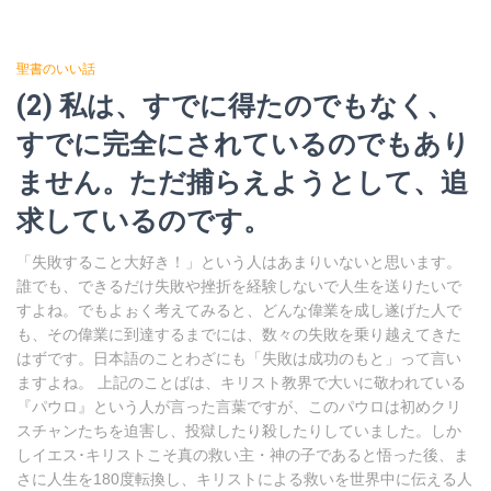
聖書のいい話
(2) 私は、すでに得たのでもなく、
すでに完全にされているのでもあり
ません。ただ捕らえようとして、追
求しているのです。
「失敗すること大好き！」という人はあまりいないと思います。
誰でも、できるだけ失敗や挫折を経験しないで人生を送りたいで
すよね。でもよぉく考えてみると、どんな偉業を成し遂げた人で
も、その偉業に到達するまでには、数々の失敗を乗り越えてきた
はずです。日本語のことわざにも「失敗は成功のもと」って言い
ますよね。 上記のことばは、キリスト教界で大いに敬われている
『パウロ』という人が言った言葉ですが、このパウロは初めクリ
スチャンたちを迫害し、投獄したり殺したりしていました。しか
しイエス･キリストこそ真の救い主・神の子であると悟った後、ま
さに人生を180度転換し、キリストによる救いを世界中に伝える人