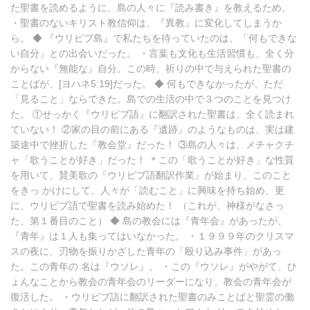
た聖書を読めるように、島の人々に『読み書き』を教えるため。
・聖書のないキリスト教信仰は、『異教』に変化してしまうか
ら。 ◆ 『ウリピブ島』で私たちを待っていたのは、「何もできな
い自分」との出会いだった。 ・言葉も文化も生活習慣も、全く分
からない『無能な』自分。この時、祈りの中で与えられた聖書の
ことばが、[ヨハネ5:19]だった。 ◆ 何もできなかったが、ただ
「見ること」ならできた。島での生活の中で３つのことを見つけ
た。 ①せっかく『ウリピブ語』に翻訳された聖書は、全く読まれ
ていない！ ②家の目の前にある『遺跡』のようなものは、実は建
築途中で挫折した『教会堂』だった！ ③島の人々は、メチャクチ
ャ「歌うことが好き」だった！ ＊この「歌うことが好き」な性質
を用いて、賛美歌の『ウリピブ語翻訳作業』が始まり、このこと
をきっ かけにして、人々が「読むこと」に興味を持ち始め、更
に、ウリピブ語で聖書を読み始めた！ （これが、神様がなさっ
た、第１番目のこと） ◆ 島の教会には『青年会』があったが、
『青年』は１人も集ってはいなかった。 ・１９９９年のクリスマ
スの夜に、刃物を振りかざした青年の「殴り込み事件」があっ
た。この青年の 名は『ウソレ』。 ・この『ウソレ』がやがて、ひ
ょんなことから教会の青年会のリーダーになり、教会の青年会が
復活した。 ・ウリピブ語に翻訳された聖書のみことばと聖霊の働