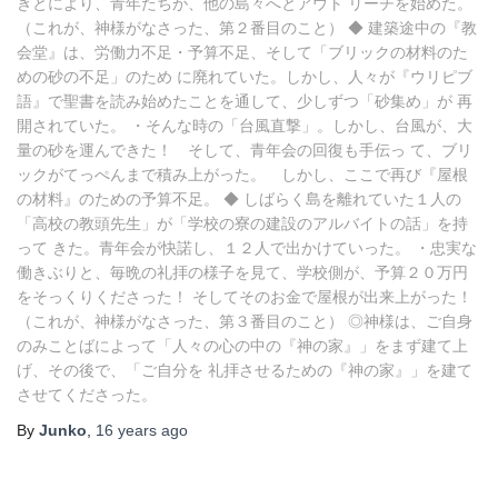
きとにより、青年たちが、他の島々へとアウト リーチを始めた。
（これが、神様がなさった、第２番目のこと） ◆ 建築途中の『教
会堂』は、労働力不足・予算不足、そして「ブリックの材料のた
めの砂の不足」のため に廃れていた。しかし、人々が『ウリピブ
語』で聖書を読み始めたことを通して、少しずつ「砂集め」が 再
開されていた。 ・そんな時の「台風直撃」。しかし、台風が、大
量の砂を運んできた！ そして、青年会の回復も手伝っ て、ブリ
ックがてっぺんまで積み上がった。 しかし、ここで再び『屋根
の材料』のための予算不足。 ◆ しばらく島を離れていた１人の
「高校の教頭先生」が「学校の寮の建設のアルバイトの話」を持
って きた。青年会が快諾し、１２人で出かけていった。 ・忠実な
働きぶりと、毎晩の礼拝の様子を見て、学校側が、予算２０万円
をそっくりくださった！ そしてそのお金で屋根が出来上がった！
（これが、神様がなさった、第３番目のこと） ◎神様は、ご自身
のみことばによって「人々の心の中の『神の家』」をまず建て上
げ、その後で、「ご自分を 礼拝させるための『神の家』」を建て
させてくださった。
By
Junko
,
16 years
ago