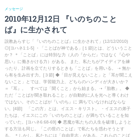
メッセージ
2010年12月12日 『いのちのこと
ば』に生かされて
説教あらすじ「『いのちのことば』に生かされて」(12/12/2010)
◎[ヨハネ1:1-5] ・「ことばが神である」[１節]とは、どういうこと
か？ ＊「ことば」には特別な力（人の『からだ』ではなく『心や
思い』に働きかける力）がある。 また、私たちがアイディアを練
ったり、計画を立てたりするときも「ことば」を用いる。 ➝ 無か
ら有を生み出す力。[３節] ◆「目が見えないこと」と「耳が聞こえ
ないこと」とでは、学習能力上、どちらのハンディが大きいか？
＝『耳』。 すべては「聞くこと」から始まる。➝『胎教』。 ◆
ただ「ことばが聞き取れること」が自動的に人を光へと導くわけ
ではない。そのことばが『いのち』に 満ちていなければならな
い。[4節] 「この方」とは、イエス・キリスト。 ・イエスの弟子
たちは、イエスにこの「いのちのことば」が満ちていることを知
っていた。[ヨハネ6:68-69] ◆ 悪魔が私たちの人生を破壊しようと
する方法も同じ。「この世のことば」で私たちを惑わそうとす
る。 ＊しかし、私たちには「自由意志」がある。これらのことば