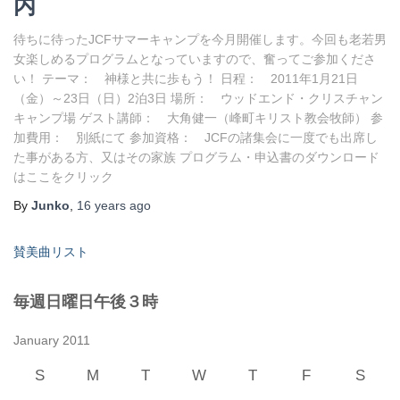
内
待ちに待ったJCFサマーキャンプを今月開催します。今回も老若男
女楽しめるプログラムとなっていますので、奮ってご参加くださ
い！ テーマ： 神様と共に歩もう！ 日程： 2011年1月21日
（金）～23日（日）2泊3日 場所： ウッドエンド・クリスチャン
キャンプ場 ゲスト講師： 大角健一（峰町キリスト教会牧師） 参
加費用： 別紙にて 参加資格： JCFの諸集会に一度でも出席し
た事がある方、又はその家族 プログラム・申込書のダウンロード
はここをクリック
By
Junko
,
16 years
ago
賛美曲リスト
毎週日曜日午後３時
January 2011
S
M
T
W
T
F
S