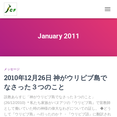
TOGG
NAVIG
January 2011
メッセージ
2010年12月26日 神がウリピブ島で
なさった３つのこと
説教あらすじ「神がウリピブ島でなさった３つのこと」
(26/12/2010) ＊私たち家族がバヌアツの『ウリピブ島』で宣教師
として働いていた時の神様の偉大なわざについての証し。 ◆どう
して『ウリピブ島』へ行ったのか？ ・『ウリピブ語』に翻訳され