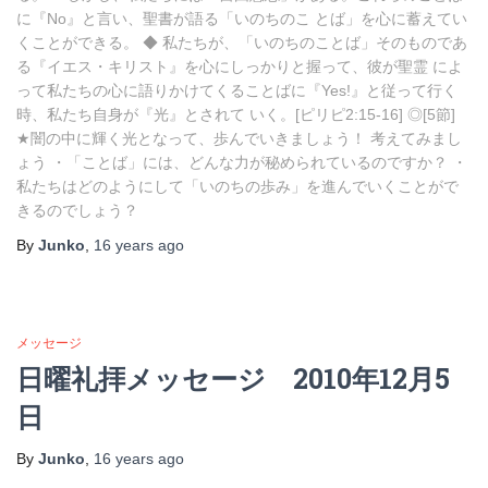
に『No』と言い、聖書が語る「いのちのこ とば」を心に蓄えてい
くことができる。 ◆ 私たちが、「いのちのことば」そのものであ
る『イエス・キリスト』を心にしっかりと握って、彼が聖霊 によ
って私たちの心に語りかけてくることばに『Yes!』と従って行く
時、私たち自身が『光』とされて いく。[ピリピ2:15-16] ◎[5節]
★闇の中に輝く光となって、歩んでいきましょう！ 考えてみまし
ょう ・「ことば」には、どんな力が秘められているのですか？ ・
私たちはどのようにして「いのちの歩み」を進んでいくことがで
きるのでしょう？
By
Junko
,
16 years
ago
メッセージ
日曜礼拝メッセージ 2010年12月5
日
By
Junko
,
16 years
ago