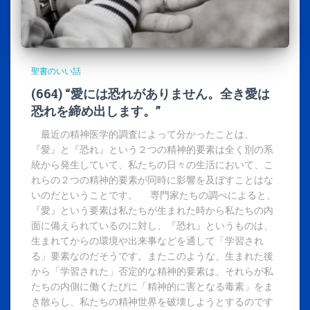
聖書のいい話
(664) “愛には恐れがありません。全き愛は
恐れを締め出します。”
最近の精神医学的調査によって分かったことは、
『愛』と『恐れ』という２つの精神的要素は全く別の系
統から発生していて、私たちの日々の生活において、こ
れらの２つの精神的要素が同時に影響を及ぼすことはな
いのだということです。 専門家たちの調べによると、
『愛』という要素は私たちが生まれた時から私たちの内
面に備えられているのに対し、『恐れ』というものは、
生まれてからの環境や出来事などを通して「学習され
る」要素なのだそうです。またこのような、生まれた後
から「学習された」否定的な精神的要素は、それらが私
たちの内側に働くたびに「精神的に害となる毒素」をま
き散らし、私たちの精神世界を破壊しようとするのです