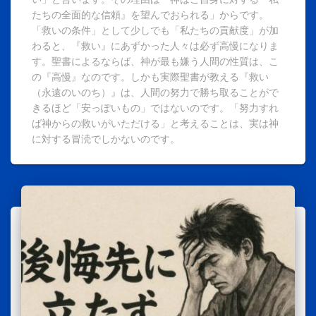
たちの全面的な信頼』を望んでおられる」からです。
「救いの条件」として少しでも「私たちの貢献度」が加
わると、『救い』にあずかった人々は必ず高慢になりま
す。聖書によるならば、神が最も嫌う人間の性質は、こ
の『高慢』なのです。しかも実際聖書が教える『救い
（永遠のいのち）』は、人間の努力で勝ち取ることがで
きるほど「安っぽいもの」ではないのです。「努力すれ
ば神からの救いがいただける」と考えることは、実は神
に対する冒涜でしかないのです。