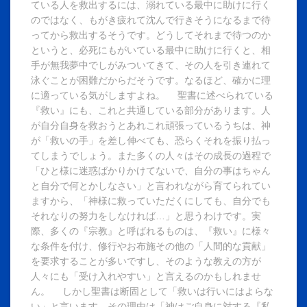
ている人を救出するには、溺れている最中に助けに行く
のではなく、もがき疲れて沈んで行きそうになるまで待
ってから救出するそうです。どうしてそれまで待つのか
というと、必死にもがいている最中に助けに行くと、相
手が無我夢中でしがみついてきて、その人を引き連れて
泳ぐことが困難だからだそうです。なるほど、確かに理
に適っている気がしますよね。 聖書に述べられている
『救い』にも、これと共通している部分があります。人
が自分自身を救おうとあれこれ頑張っているうちは、神
が「救いの手」を差し伸べても、恐らくそれを振り払っ
てしまうでしょう。また多くの人々はその成長の過程で
「ひと様に迷惑ばかりかけてないで、自分の事はちゃん
と自分で何とかしなさい」と言われながら育てられてい
ますから、「神様に救っていただくにしても、自分でも
それなりの努力をしなければ…」と思うわけです。実
際、多くの『宗教』と呼ばれるものは、『救い』に様々
な条件を付け、修行やお布施その他の「人間的な貢献」
を要求することが多いですし、そのような教えの方が
人々にも「受け入れやすい」と言えるのかもしれませ
ん。 しかし聖書は断固として「救いは行いにはよらな
い」と言います。その理由は「神はご自身に対する『私