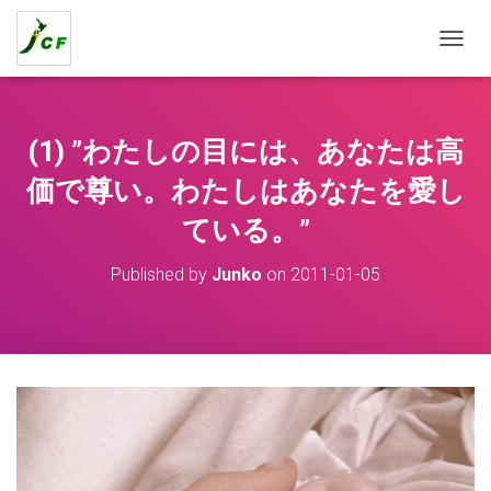
T
O
G
G
L
(1) ”わたしの目には、あなたは高
E
N
価で尊い。わたしはあなたを愛し
A
ている。”
V
I
G
Published by
Junko
on
2011-01-05
A
T
I
O
N