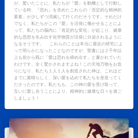
が、驚いたことに、私たちが『愛』を動機として行動し
ている時、『恐れ』を含めたこれらの「否定的な精神的
要素」が少しずつ消滅して行くのだそうです。それだけ
でなく、私たちがこの『愛』を活発に働かせることによ
って、私たちの脳内に「肯定的な変化」が起こり、健康
的な思想を生み出す化学物質が活発に分泌されるように
なるそうです。 これらのことは本当に最近の研究によ
って明らかになったことなのですが、聖書には２千年以
上も前から既に「愛は恐れを締め出す」と書かれていた
わけです。全く驚かされますよね！この天地万物をお造
りになり、私たち１人１人を創造された神は、これほど
までに素晴らしく、深い愛を込めて私たちを形造ってく
ださったのです。私たちも、この神の愛を受け取って、
互いに愛し合うことにより、精神的に健康な日々を過ご
しましょう！