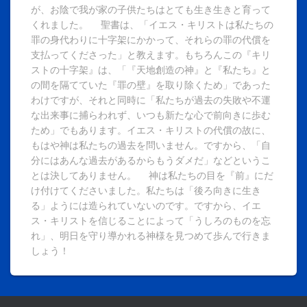
が、お陰で我が家の子供たちはとても生き生きと育って
くれました。 聖書は、「イエス・キリストは私たちの
罪の身代わりに十字架にかかって、それらの罪の代償を
支払ってくださった」と教えます。もちろんこの『キリ
ストの十字架』は、「『天地創造の神』と『私たち』と
の間を隔てていた『罪の壁』を取り除くため」であった
わけですが、それと同時に「私たちが過去の失敗や不運
な出来事に捕らわれず、いつも新たな心で前向きに歩む
ため」でもあります。イエス・キリストの代償の故に、
もはや神は私たちの過去を問いません。ですから、「自
分にはあんな過去があるからもうダメだ」などというこ
とは決してありません。 神は私たちの目を『前』にだ
け付けてくださいました。私たちは「後ろ向きに生き
る」ようには造られていないのです。ですから、イエ
ス・キリストを信じることによって「うしろのものを忘
れ」、明日を守り導かれる神様を見つめて歩んで行きま
しょう！