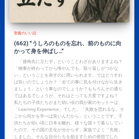
聖書のいい話
(662) “うしろのものを忘れ、前のものに向
かって身を伸ばし…”
「後悔先に立たず」ということわざがありますよね？
「物事が終わってから悔やんでも、取り返しがつかな
い」ということを表すのに用いられます。ではどうすれ
ば良いのでしょうか？「全ての事に気を付けながら生き
ましょう」という事なのでしょうか？もちろんその通り
ではあるでしょうが、それはとっても大変ですよね？
私たちの子供たちがまだ幼い頃の我が家のモットーは、
「Learning Experience」でした。「失敗を恐れるな。そ
こから何かを学べば良いんだから」ということです。子
供たちが幼い頃に日本を離れ、様々な国々で暮らしてい
たので、その国の文化が分からず、家族でよく『失敗』
しました。そんな自分たちを励ますための発想でした