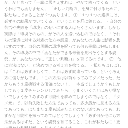
が、かと言って「一緒に居さえすれば、やがて移ってくる」とい
うわけでもありません。 「正しい判断力」を身に付けるために、
私たちにできることが２つあります。 ①「１つ１つの選択には、
必ずその結果がついてくる」ということを肝に銘じる。 ・自分の
苦労や失敗を『環境』のせいにする人はたくさんいます。しかし
実際は「環境そのもの」がその人を追い込むのではなく、「それ
らの環境に対する対処の仕方や態度」があなたの人生に影響を及
ぼすのです。自分の周囲の環境を呪っても何も事態は好転しませ
ん。その環境の中で「あなたができる最善を見出そうとする姿
勢」が、あなたの内に『正しい判断力』を育てるのです。 ②「他
に方法はない」と決めつける考え方を捨てる。 ・私たちはしばし
ば「これは必ず正しくて、これは必ず間違っている」という考え
方に偏りがちです。「この方法は以前やってみてダメだった。だ
からもう１度挑戦する価値はない！」 本当でしょうか？もしか
してもう１度チャレンジしてみたら、うまくいくことはあり得な
いでしょうか？みすみす可能性を狭めてしまうのではなく、『ダ
メ元』で、以前失敗した方法であっても、多少愚かに見える方法
であっても、はたまた１度も試みたことのない道であっても、わ
ずかな可能性を探ってみてはどうでしょう？「必ず何か他にも方
法があるはずだ」という姿勢を育てること、これが私たちに「更