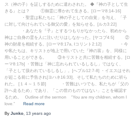
ス（神の子）を証しするために遣わされた。 ◆『神の子として生
きる』とは？ ①御霊に導かれて生きる。[ローマ8:14-16]
・聖霊は私たちに「神の子としての自覚」を与え、「子
に対して向けられている御父の愛」を知らせる。[ルカ3:22]
・あなたを『子』とするつもりがなかったら、初めから
神はご自身の霊を人に注いだりはしなかった。[ヤコブ4:5] ②
神の財産を相続する。[ローマ8:17a, Ⅰコリント2:12] ・今
や私たちは、キリストが地上で用いていた『神の富』を、同様に
用いることができる。 ③キリストと共に苦難を相続する。[ロ
ーマ8:17b] ・苦難は「神に忘れられているしるし」ではなく、
「子として扱われているしるし」。[へブル12:7-8] ・イエスはそれ
が起こる前に予告され[ヨハネ16:33]、そして私たちのために祈ら
れた。 [１４～１５節] ・苦難はいつでも、私たちが「父の
許へ走るため」であり、「この世のものではない」ことを確認す
るため。 Outline of the sermon “You are my children, whom I
love.”
Read more
By
Junko
,
13 years
ago