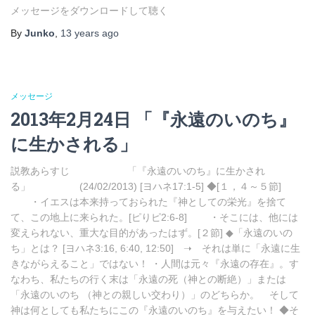
メッセージをダウンロードして聴く
By
Junko
,
13 years
ago
メッセージ
2013年2月24日 「『永遠のいのち』
に生かされる」
説教あらすじ 「『永遠のいのち』に生かされ
る」 (24/02/2013) [ヨハネ17:1-5] ◆[１，４～５節]
・イエスは本来持っておられた『神としての栄光』を捨て
て、この地上に来られた。[ピりピ2:6-8] ・そこには、他には
変えられない、重大な目的があったはず。[２節] ◆「永遠のいの
ち」とは？ [ヨハネ3:16, 6:40, 12:50] ➝ それは単に「永遠に生
きながらえること」ではない！ ・人間は元々『永遠の存在』。す
なわち、私たちの行く末は「永遠の死（神との断絶）」または
「永遠のいのち （神との親しい交わり）」のどちらか。 そして
神は何としても私たちにこの『永遠のいのち』を与えたい！ ◆そ