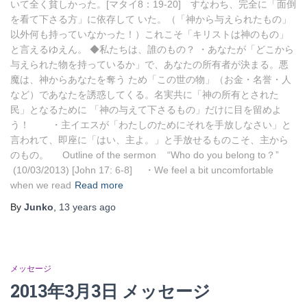
いて全く貧しかった。[マタイ8：19-20] すなわち、完全に「面倒
を看て下さる方」に依存して いた。（「神から与えられたもの」
以外何も持っていなかった！）これこそ「キリストは神のもの」
と言えるゆえん。 ◆私たちは、誰のもの？ ・あなたが「どこから
与えられた物を持っているか」で、あなたの所有者が決まる。悪
魔は、神からあなたを奪う ため「この世の物」（お金・名誉・人
など）であなたを誘惑してくる。名実共に「神の所有とされた
民」となるために 「神の与えて下さるもの」だけに目を留めよ
う！ ・主イエスが「わたしのためにそれを手放しなさい」と
言われて、即座に「はい、主よ。」と手放せるものこそ、主から
のもの。 Outline of the sermon “Who do you belong to？”
(10/03/2013) [John 17: 6-8] ・We feel a bit uncomfortable
when we read
Read more
By
Junko
,
13 years
ago
メッセージ
2013年3月3日 メッセージ