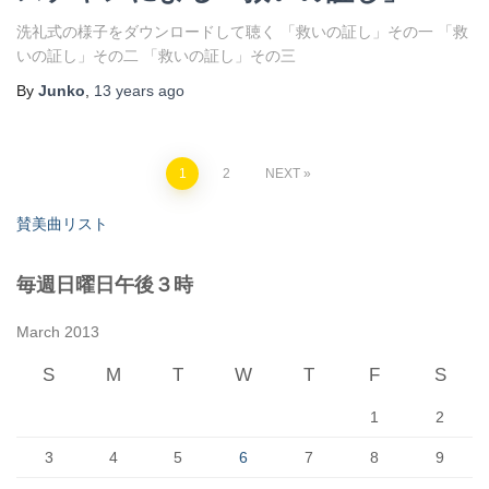
洗礼式の様子をダウンロードして聴く 「救いの証し」その一 「救
いの証し」その二 「救いの証し」その三
By
Junko
,
13 years
ago
Posts
1
2
NEXT
pagination
賛美曲リスト
毎週日曜日午後３時
March 2013
S
M
T
W
T
F
S
1
2
3
4
5
6
7
8
9