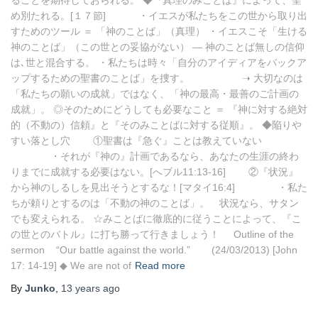
ることを期待しておられる。 ◆『真理のみことば』によって、聖
め別たれる。[１７節] ・イエスが私たちをこの世から取り出
すためのツール ＝ 「神のことば」（真理） ・イエスこそ「生ける
神のことば」（この世との妥協がない） ― 神のことば無しの信仰
は､世と混合する。 ・私たちは時々「自分のアイディアをバックア
ップするための聖書のことば」を捜す。 ➝ 大切なのは
「私たちの願いの成就」ではなく、「神の最高・最善のご計画の
成就」。 ◎そのためにどうしても必要なこと ＝ 『神に対する絶対
的（不動の）信頼』と『そのみことばに対する従順』。 ◆陥りや
すい落とし穴 ①聖書は『急ぐ』ことは教えていない
・それが『神の』計画であるなら、あなたの生涯の終わ
りまでに成就する必要はない。[へブル11:13-16] ②『状況』
から神のしるしを見出そうとするな！[マタイ16:4] ・私た
ちが頼りとするのは「不動の神のことば」。 状況なら、サタン
でも変えられる。 ☆みことばに徹底的に従うことによって、『こ
の世とのバトル』に打ち勝って行きましょう！ Outline of the
sermon “Our battle against the world.” (24/03/2013) [John
17: 14-19] ◆ We are not of
Read more
By
Junko
,
13 years
ago