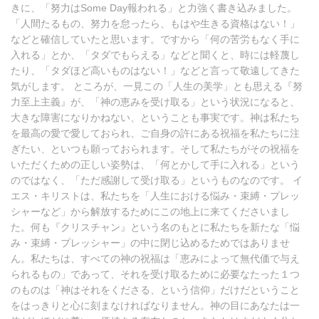
きに、「努力はSome Day報われる」と力強く書き込みました。
「人間たるもの、努力を怠ったら、もはや生きる資格はない！」
などと確信していたと思います。ですから「何の苦労もなく手に
入れる」とか、「タダでもらえる」などと聞くと、時には軽蔑し
たり、「タダほど高いものはない！」などと言って敬遠してきた
気がします。 ところが、一見この「人生の美学」とも思える『努
力至上主義』が、「神の恵みを受け取る」という状況になると、
大きな障害になりかねない、ということも事実です。神は私たち
を最高の愛で愛しておられ、ご自身の許にある祝福を私たちに注
ぎたい、といつも願っておられます。そして私たちがその祝福を
いただくための正しい姿勢は、「何とかして手に入れる」という
のではなく、「ただ感謝して受け取る」というものなのです。 イ
エス・キリストは、私たちを「人生における悩み・束縛・プレッ
シャーなど」から解放するためにこの地上に来てくださいまし
た。何も『クリスチャン』という名のもとに私たちを新たな「悩
み・束縛・プレッシャー」の中に閉じ込めるためではありませ
ん。私たちは、すべての神の祝福は「恵みによって無代価で与え
られるもの」であって、それを受け取るために必要なたった１つ
のものは「神はそれをくださる、という信仰」だけだということ
をはっきりと心に刻まなければなりません。神の目にあなたは一