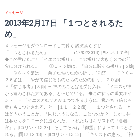
メッセージ
2013年2月17日 「１つとされるた
め」
メッセージをダウンロードして聴く 説教あらすじ
「１つとされるため」 (17/02/2013) [ヨハネ１７章]
◆この章は丸ごと「イエスの祈り」。この祈りは大きく３つの部
分に分けられる。 ①１～５節は、「自分に関する祈り」[５節]
②６～９節は、「弟子たちのための祈り」[９節] ③２０～
２６節は、「やがて信じるものたちのための祈り」[２０節]
＊「信じる者」[８節] ＝ 神のみことばを受け入れ、「イエスが神
から遣わされた方である」と信じている。 ◆この祈りの重要ポイ
ント ＝ 「イエスと御父とが１つであるように、私たち（信じる
者）も１つとされること」 [１１，２２節] ・「１つとされる」と
はどういうことか。「同じようになる」ことなのか？ しかし神
は私たちをユニークに造られた。 ・私たちはキリストの『各器
官』。[Ⅰコリント12:27] そしてそれは『御霊』によって１つとさ
れる。[同12:12-13] ・[Ⅱコリント13:13] 「キリストの恵み」「神