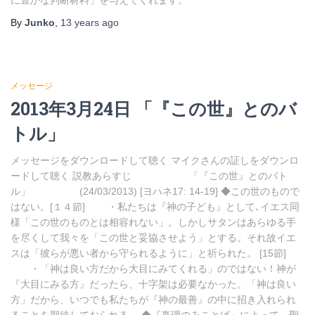
に豊かな判断材料」を与えてくれます。
By
Junko
,
13 years
ago
メッセージ
2013年3月24日 「『この世』とのバ
トル」
メッセージをダウンロードして聴く マイクさんの証しをダウンロ
ードして聴く 説教あらすじ 「『この世』とのバト
ル」 (24/03/2013) [ヨハネ17: 14-19] ◆この世のもので
はない。[１４節] ・私たちは『神の子ども』として､イエス同
様「この世のものとは相容れない」。しかしサタンはあらゆる手
を尽くして我々を「この世と妥協させよう」とする。それ故イエ
スは「彼らが悪い者から守られるように」と祈られた。 [15節]
・「神は良い方だから大目にみてくれる」のではない！神が
『大目にみる方』だったら、十字架は必要なかった。「神は良い
方」だから、いつでも私たちが『神の最善』の中に招き入れられ