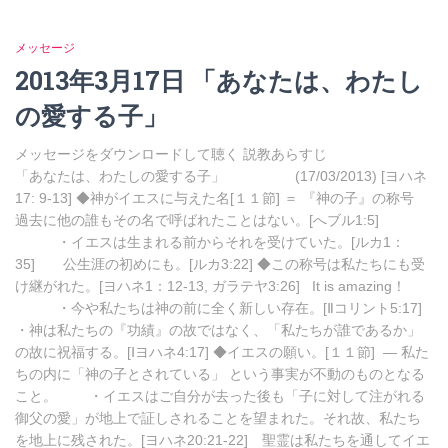
メッセージ
2013年3月17日 「あなたは、わたし
の愛する子」
メッセージをダウンロードして聴く 説教あらすじ
「あなたは、わたしの愛する子」 (17/03/2013) [ヨハネ
17: 9-13] ◆神がイエスに与えた名[１１節] ＝ 『神の子』の称号
過去に他の誰もその名で呼ばれたことはない。[へブル1:5]
・イエスは生まれる前からそれを受けていた。[ルカ1：
35] 公生涯の初めにも。[ルカ3:22] ◆この称号は私たちにも受
け継がれた。[ヨハネ1：12-13, ガラテヤ3:26] It is amazing！
・今や私たちは神の前に全く新しい存在。[Ⅱコリント5:17]
・神は私たちの『功績』の故ではなく、「私たちが誰であるか」
の故に祝福する。[Ⅰヨハネ4:17] ◆イエスの願い。[１１節] ― 私た
ちの内に「神の子とされている」 という事実が不動のものとなる
こと。 ・イエスはご自分が去った後も「子に対して注がれる
御父の愛」が地上で証しされることを望まれた。それ故、私たち
を地上に残された。[ヨハネ20:21-22] 聖霊は私たちを通してイエ