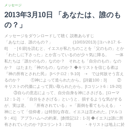
メッセージ
2013年3月10日 「あなたは、誰のも
の？」
メッセージをダウンロードして聴く 説教あらすじ
「あなたは、誰のもの？」 (10/03/2013) [ヨハネ17: 6-
8] ・[６節]を読むと、イエスが私たちのことを「父のもの」とか
「わたしに下さった」とか言っているのが少々気に障る。 一体
私たちは「誰かのもの」なのか？ それとも「自分のもの」なの
か？ はたまた「神のもの」なのか？ ◆キリストを信じる者は
『神の所有とされた民』 [Ⅰペテロ2：9-10] ➝ では何故そう言え
るのか？ ①神によって造られたから。[詩篇100：3] ②
キリストの代価によって買い取られたから。[Ⅰコリント6：19-20]
③自らの意志によって、自分自身を神にささげる。[ローマ
12：1-2] ・「自分をささげる」というと、損するような気がする
が、実は逆。 「所有されている」＝「面倒を看てもらえる」 ・
神にとって「信仰者」は特別な存在。イエスは言われた。[マルコ
9：41] アブラハムへの約束。[創世記12：1-3] ◆イエスは誰に所
有されていたのか？[Ⅰコリント3：23] ・キリストは地上に於