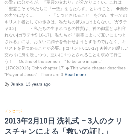
の愛」は分かるが、『聖霊の交わり』が分かりにくい。これは
「聖霊こそ が私たちに『一致』をもたらす」ということ。 ◆自分
の力ではなく… ・「１つとされること」を含め、すべての
キリスト者としての歩みは、私たちの努力にはよらない。[ガラテ
ヤ3:3] ・私たちの生まれつきの性質は、神の御霊とは相容
れない[ガラテヤ5:16-17]。私たちが「御霊によって互いに１つと
される」には、お互いに調子を合わせようとするのではなく、キ
リストを見つめることが必要。[Ⅰコリント6:15-17] ★神との親しい
交わりに身を浸しつつ、互いに１つとされることを求めて行こ
う！ Outline of the sermon “To be one in spirit.”
(17/02/2013) [John chapter 17] ◆ This whole chapter describes
“Prayer of Jesus”. There are 3
Read more
By
Junko
,
13 years
ago
メッセージ
2013年2月10日 洗礼式 – 3人のクリ
スチャンによる「救いの証し」