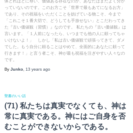
体どれほどに尊い、価値ある存在なのか、あなたはまだよく分か
っていないのです。このお方こそ「世界で最もあてになるお方」
であり、その祝福をいただくことを妨げている物こそ、今まで
「これこそ１番大切で、どうしても手放せない」とこだわってき
た『古い価値観（習慣）』なのです。 私たちの『古い価値観』は
言います。「１人前になったら、いつまでも他の人に頼ってちゃ
いけないよ！」 しかし「私は古い価値観で頑張ってきて、ダメ
でした。もう自分に頼ることはやめて、全面的にあなたに頼って
行きます！」と言う者こそ、神が最も祝福を注ぎやすい人々なの
です。
By
Junko
,
13 years
ago
聖書のいい話
(71) 私たちは真実でなくても、神は
常に真実である。神にはご自身を否
むことができないからである。