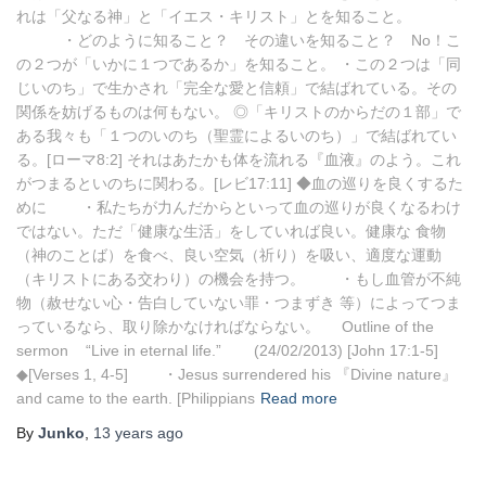
れは「父なる神」と「イエス・キリスト」とを知ること。
・どのように知ること？ その違いを知ること？ No！こ
の２つが「いかに１つであるか」を知ること。 ・この２つは「同
じいのち」で生かされ「完全な愛と信頼」で結ばれている。その
関係を妨げるものは何もない。 ◎「キリストのからだの１部」で
ある我々も「１つのいのち（聖霊によるいのち）」で結ばれてい
る。[ローマ8:2] それはあたかも体を流れる『血液』のよう。これ
がつまるといのちに関わる。[レビ17:11] ◆血の巡りを良くするた
めに ・私たちが力んだからといって血の巡りが良くなるわけ
ではない。ただ「健康な生活」をしていれば良い。健康な 食物
（神のことば）を食べ、良い空気（祈り）を吸い、適度な運動
（キリストにある交わり）の機会を持つ。 ・もし血管が不純
物（赦せない心・告白していない罪・つまずき 等）によってつま
っているなら、取り除かなければならない。 Outline of the
sermon “Live in eternal life.” (24/02/2013) [John 17:1-5]
◆[Verses 1, 4-5] ・Jesus surrendered his 『Divine nature』
and came to the earth. [Philippians
Read more
By
Junko
,
13 years
ago