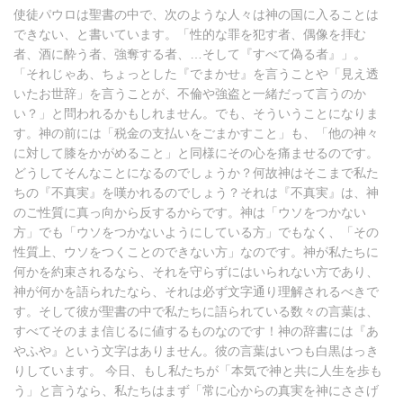
使徒パウロは聖書の中で、次のような人々は神の国に入ることは
できない、と書いています。「性的な罪を犯す者、偶像を拝む
者、酒に酔う者、強奪する者、…そして『すべて偽る者』」。
「それじゃあ、ちょっとした『でまかせ』を言うことや「見え透
いたお世辞」を言うことが、不倫や強盗と一緒だって言うのか
い？」と問われるかもしれません。でも、そういうことになりま
す。神の前には「税金の支払いをごまかすこと」も、「他の神々
に対して膝をかがめること」と同様にその心を痛ませるのです。
どうしてそんなことになるのでしょうか？何故神はそこまで私た
ちの『不真実』を嘆かれるのでしょう？それは『不真実』は、神
のご性質に真っ向から反するからです。神は「ウソをつかない
方」でも「ウソをつかないようにしている方」でもなく、「その
性質上、ウソをつくことのできない方」なのです。神が私たちに
何かを約束されるなら、それを守らずにはいられない方であり、
神が何かを語られたなら、それは必ず文字通り理解されるべきで
す。そして彼が聖書の中で私たちに語られている数々の言葉は、
すべてそのまま信じるに値するものなのです！神の辞書には『あ
やふや』という文字はありません。彼の言葉はいつも白黒はっき
りしています。 今日、もし私たちが「本気で神と共に人生を歩も
う」と言うなら、私たちはまず「常に心からの真実を神にささげ