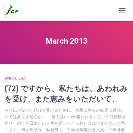
TOGG
NAVIG
March 2013
聖書のいい話
(72) ですから、私たちは、あわれみ
を受け、また恵みをいただいて、
おりにかなった助けを受けるために、大胆に恵みの御座に近づこ
うではありませんか。 「努力はいつか報われる」という価値観を
握りしめて今日までの人生を送ってこられた方は少なくないと思
います。何を隠そう、私自身も『中学校卒業記念文集』の寄せ書