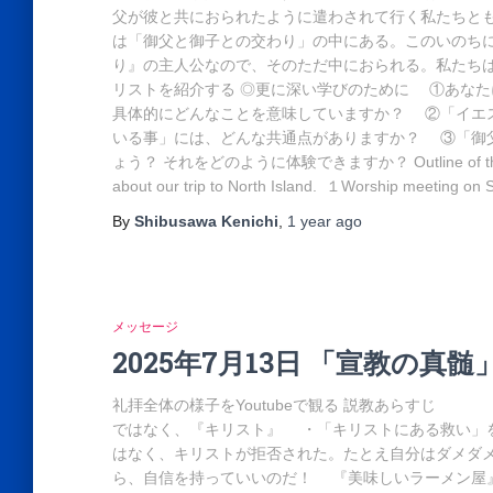
父が彼と共におられたように遣わされて行く私たちとも共
は「御父と御子との交わり」の中にある。このいの
り』の主人公なので、そのただ中におられる。私たちは
リストを紹介する ◎更に深い学びのために ①あな
具体的にどんなことを意味していますか？ ②「イエ
いる事」には、どんな共通点がありますか？ ③「御
ょう？ それをどのように体験できますか？ Outline of the sermo
about our trip to North Island. １Worship meeting on
By
Shibusawa Kenichi
,
1 year
ago
メッセージ
2025年7月13日 「宣教の真髄
礼拝全体の様子をYoutubeで観る 説教あらすじ 「
ではなく、『キリスト』 ・「キリストにある救い」
はなく、キリストが拒否された。たとえ自分はダメダ
ら、自信を持っていいのだ！ 『美味しいラーメン屋