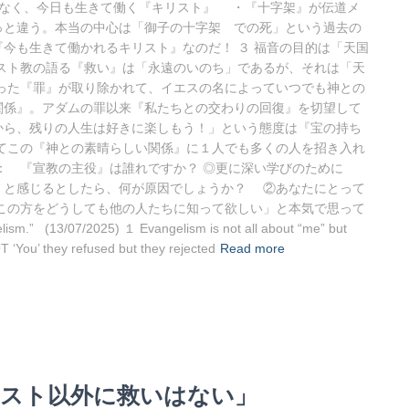
はなく、今日も生きて働く『キリスト』 ・『十字架』が伝道メ
っと違う。本当の中心は「御子の十字架 での死」という過去の
今も生きて働かれるキリスト』なのだ！ ３ 福音の目的は「天国
スト教の語る『救い』は「永遠のいのち」であるが、それは「天
った『罪』が取り除かれて、イエスの名によっていつでも神との
関係』。アダムの罪以来『私たちとの交わりの回復』を切望して
から、残りの人生は好きに楽しもう！」という態度は『宝の持ち
てこの『神との素晴らしい関係』に１人でも多くの人を招き入れ
点： 『宣教の主役』は誰れですか？ ◎更に深い学びのために
」と感じるとしたら、何が原因でしょうか？ ②あなたにとって
この方をどうしても他の人たちに知って欲しい」と本気で思って
m.” (13/07/2025) １ Evangelism is not all about “me” but
T ‘You’ they refused but they rejected
Read more
キリスト以外に救いはない」