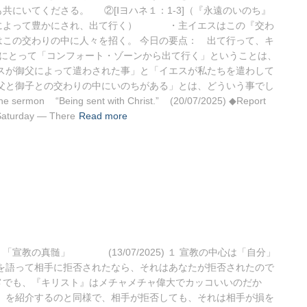
にいてくださる。 ②[Ⅰヨハネ１：1-3]（『永遠のいのち』
ちによって豊かにされ、出て行く） ・主イエスはこの『交わ
この交わりの中に人々を招く。 今日の要点： 出て行って、キ
たにとって「コンフォート・ゾーンから出て行く」ということは、
スが御父によって遣わされた事」と「イエスが私たちを遣わして
父と御子との交わりの中にいのちがある」とは、どういう事でし
n “Being sent with Christ.” (20/07/2025) ◆Report
 Saturday ― There
Read more
」
宣教の真髄」 (13/07/2025) １ 宣教の中心は「自分」
を語って相手に拒否されたなら、それはあなたが拒否されたので
メでも、『キリスト』はメチャメチャ偉大でカッコいいのだか
』を紹介するのと同様で、相手が拒否しても、それは相手が損を