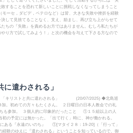
在」として造ってくださいました。そして活動するからには「失
失敗することを恐れて新しいことに挑戦しなくなってしまうこと
（モーセ，ダビデ，ペテロなど）は皆、大きな失敗や挫折を経験
を決して見捨てることなく、支え、励まし、再び立ち上がらせて
私たちの『失敗』を責めるお方ではありません。むしろ私たちが
のやり方で試してみよう！」と次の機会を与えて下さる方なので
と共に遣わされる」
「キリストと共に遣わされる」 (20/07/2025) ◆北島巡
の参加。初めての方々もたくさん。 ２日曜日の日本人教会での礼
たちも参加。 ３個人的に印象的だったこと ①１５組以上の人
初の予定には無かった。「出て行く」時に、神が働かれる。
」の中にある『永遠のいのち』 ①[マタイ２８：19-20]（「行って」
経験のゆえに『遣わされる』ということを知っているので、御