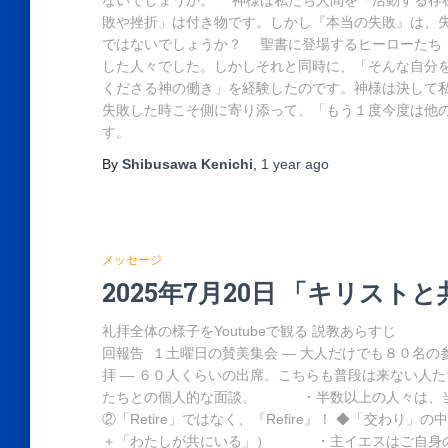
ないでしょうか。 神様は私たち人間を「活動する存
敗や挫折」は付き物です。しかし『本当の失敗』は、
ではないでしょうか？ 聖書に登場するヒーローたち
した人々でした。しかしそれと同時に、「そんな自分
くださる神の働き」を経験したのです。神様は決して
失敗した時こそ側に寄り添って、「もう１度今度は他
す。
By
Shibusawa Kenichi
,
1 year
ago
メッセージ
2025年7月20日 「キリスト
礼拝全体の様子をYoutubeで観る 説教あらすじ 
回報告 １土曜日の賛美集会 ― 大人だけでも８０名
拝 ― ６０人くらいの出席。こちらも普段は来ない人
たちとの個人的な面談。 ・半数以上の人々は、当
②「Retire」ではなく、『Refire』！ ◆「交わり
＋「わたしが共にいる」） ・主イエスはご自身の