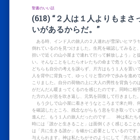
聖書のいい話
(618) “２人は１人よりも
いがあるからだ。”
ある時、インド人の旅人の２人連れが雪深いヒマラヤ
倒れているのを見つけました。生死を確認してみると
担いで近くの山小屋まで連れて行って解放しよう」と
い。そんなことをしたらオレたちの命まで危うくなっ
どちらも自分の考えを譲らず、片方はもう１人を置い
人を背中に背負って、ゆっくりと雪の中で歩みを進め
こりました。自分の荷物の上に大人の男性を背負うの
がだんだん暖まってくるのを感じたのです。同時に相
た方の人が息を吹き返し、元気を回復して行きました
もう少しで山小屋に着きそうなところまで来た時、何
を確認したところ、残念ながらもう息を引き取ってい
進んだ、もう１人の旅人だったのです… 神は私たち
時には「誰かと生きること」は面倒くさく感じること
は「共に生きる誰か」を確かに必要としているのです
与えられます。神は私たちがそのようにして「共に生