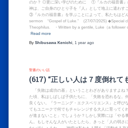
のか？ ◎更に深い学びのために ①『ルカの福音書
神は、ご自身のひとり子を『人』として地上に遣わす
③『ルカの福音書』を学ぶことによって、私たちはどんな益を
sermon “Gospel of Luke.” (27/07/2025) ◆Special ch
Theophilus. ・Written by a gentile, Luke（a follower 
Read more
By
Shibusawa Kenichi
,
1 year
ago
聖書のいい話
(617) “正しい人は７度倒れ
「失敗は成功の基」ということわざがありますよね？
た頃、私はしばしば子供たちに、「失敗を恐れるな。
良くない。『ラーニング・エクスペリエンス』と呼び
てもユニークで何でもチャレンジする大人に育ってく
が進まないこと」でしょうか？しかし実際には「やる
ん。もしそんな人がいたとしたら、きっと「人の弱さ