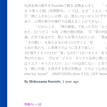
礼拝全体の様子をYoutubeで観る 説教あらすじ 「イエ
き ４章１２節]（年間聖句） ― では、なぜ「イエ
①「神にふさわしい人間」は、誰もいないから [イザ
あり、人間の努力や修行では越えることができない。
・だからこそ、『神の御姿』であった方が「人とし
れた。[ピリピ２：6-8] ２神の側の理由 ①『罪の
義』の方であるので、私たちを受け入れたいが、「罪
「その願い」を知らせるため [コロサイ２：9] 
られた私たち」に本来どのように生きて欲しい の
15] 御子イエスだけが『道』なのだ！[ヨハネ１４：6
学びのために ①なぜ「イエス・キリスト以外に救い
はイエス・キリストだけ』というのは信じない」と言
な『救いの道』を提示する世の宗教は、どのような点が分かっていな
else but Jesus!” (06/07/2025) [Acts 4:12]（JCF Verse
By
Shibusawa Kenichi
,
1 year
ago
聖書のいい話