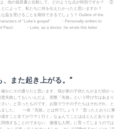
』は、他の福音書と比較して、どのような点が特別ですか？ ②
ことによって、私たちに何を伝えたかったと思いますか？
受けることを期待できるでしょう？ Outline of the
aracters of “Luke’s gospel”. ・Personally written to
of Paul）. ・Luke, as a doctor, he wrote this letter
ても、また起き上がる。”
確かにその通りだと思います。我が家の子供たちがまだ幼かっ
何度失敗してもいいんだよ。実際『失敗』という呼び方はあまり
なさい」と言ったものです。お陰でウチの子たちはそれぞれ、と
れました。 一体『失敗』とは何でしょう？「思ったとおりに事
事成すこと全てがウマく行く」なぁんてことはほとんどありませ
に同情することのできない、傲慢な人間」に育ってしまうのでは