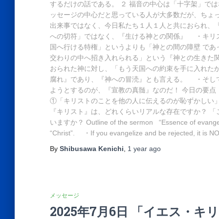
するだけの話である。 ２ 福音の中心は「十字架」で
ッセージの中心だと思っている人が大多数だが、ちょ
出来事ではなく、今日私たち１人１人と共におられ、『
への切符」ではなく、『生ける神との関係』 ・キリ
国へ行ける特権」というよりも「神との間の障壁 であ
交わりの中へ招き入れられる」という『神との生きた
おられた神に対し、「もう天国への約束を手に入れた
腐れ』であり、『神への冒涜』とも言える。 ・そし
ようとするのが、『宣教の真髄』なのだ！ 今日の要
①「キリストのことを他の人に伝えるのが恥ずかしい
『キリスト』は、どれくらいリアルな存在ですか？ 「
いますか？ Outline of the sermon “Essence of evangelis
“Christ”. ・If you evangelize and be rejected, it is NO
By
Shibusawa Kenichi
,
1 year
ago
メッセージ
2025年7月6日 「イエス・