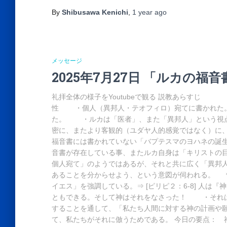
By
Shibusawa Kenichi
,
1 year
ago
メッセージ
2025年7月27日 「ルカの福音
礼拝全体の様子をYoutubeで観る 説教あらすじ 
性 ・個人（異邦人・テオフィロ）宛てに書かれた。
た。 ・ルカは「医者」、また「異邦人」という視点
密に、またより客観的（ユダヤ人的感覚ではなく）に
福音書には書かれていない「バプテスマのヨハネの誕生
音書が存在している事、またルカ自身は「キリストの
個人宛て」のようではあるが、それと共に広く「異邦
あることを分からせよう、という意図が伺われる。 
イエス」を強調している。⇒ [ピリピ２：6-8] 人
ともできる。そして神はそれをなさった！ ・それは
することを通して、「私たち人間に対する神の計画や
て、私たちがそれに倣うためである。 今日の要点： 