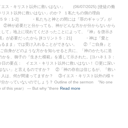
ス・キリスト以外に救いはない」 (06/07/2025) [使徒の働
ス・キリスト以外に救いはない」のか？ １私たちの側の理由
ヤ５９：1-2] ・私たちと神との間には『罪のギャップ』が
 ②神が必要だと分かっても、神がどんな方かが分からないから
て」地上に現れてくださったことによって、『神』を啓示さ
代償』が必要だったから [Ⅱコリント５：21] ・神は『愛と
あるまま」では受け入れることができない。 ②『ご自身』と
・ご自身がどのような方かを知らせると共に、「神のかたちに造
かを、御子の『生きた模範』を通して示された。[ヨハネ１３：
] 今日の要点： イエス・キリスト以外に救いはない！ ◎更に深い
はない」と言えるのですか？ ②「神の存在は信じるが、『救い
う人は、何が間違ってますか？ ③イエス・キリスト以外の様々
いのでしょう？ Outline of the sermon “No one
 of this year） ― But why “there
Read more