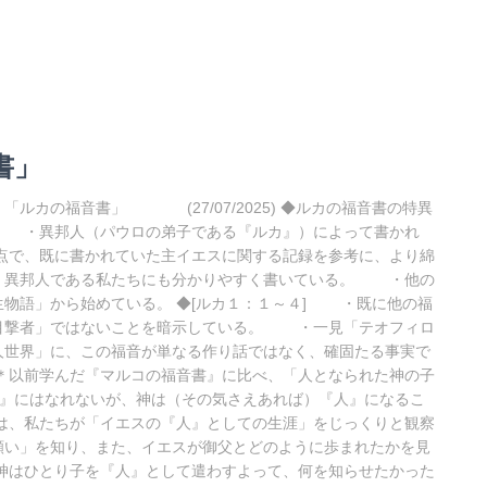
書」
「ルカの福音書」 (27/07/2025) ◆ルカの福音書の特異
 ・異邦人（パウロの弟子である『ルカ』）によって書かれ
で、既に書かれていた主イエスに関する記録を参考に、より綿
、異邦人である私たちにも分かりやすく書いている。 ・他の
物語」から始めている。 ◆[ルカ１：１～４] ・既に他の福
目撃者」ではないことを暗示している。 ・一見「テオフィロ
人世界」に、この福音が単なる作り話ではなく、確固たる事実で
＊以前学んだ『マルコの福音書』に比べ、「人となられた神の子
は『神』にはなれないが、神は（その気さえあれば）『人』になるこ
、私たちが「イエスの『人』としての生涯」をじっくりと観察
願い」を知り、また、イエスが御父とどのように歩まれたかを見
神はひとり子を『人』として遣わすよって、何を知らせたかった