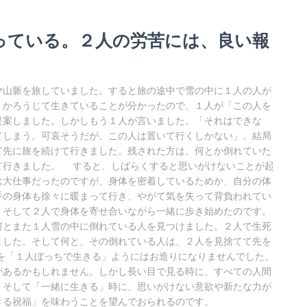
まさっている。２人の労苦には、良い報
山脈を旅していました。すると旅の途中で雪の中に１人の人が
、かろうじて生きていることが分かったので、１人が「この人を
提案しました。しかしもう１人が言いました。「それはできな
てしまう。可哀そうだが、この人は置いて行くしかない」。結局
て先に旅を続けて行きました。残された方は、何とか倒れていた
て行きました。 すると、しばらくすると思いがけないことが起
は大仕事だったのですが、身体を密着しているためか、自分の体
手の身体も徐々に暖まって行き、やがて気を失って背負われてい
。そして２人で身体を寄せ合いながら一緒に歩き始めたのです。
とまた１人雪の中に倒れている人を見つけました。２人で生死
ました。そして何と、その倒れている人は、２人を見捨てて先を
を「１人ぼっちで生きる」ようにはお造りになりませんでした。
があるかもしれません。しかし長い目で見る時に、すべての人間
。そして「一緒に生きる」時に、思いがけない意欲や新たな力が
きる祝福」を味わうことを望んでおられるのです。