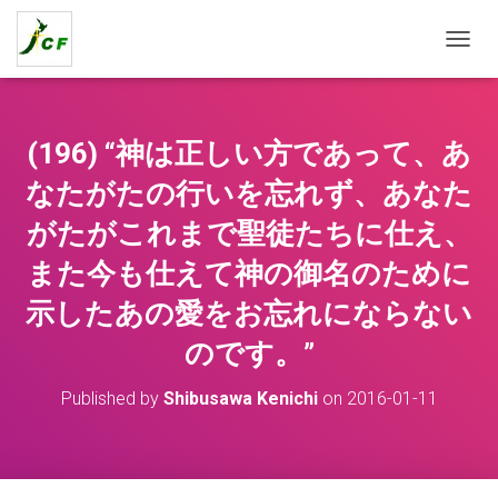
T
O
G
G
L
(196) “神は正しい方であって、あ
E
N
なたがたの行いを忘れず、あなた
A
がたがこれまで聖徒たちに仕え、
V
I
また今も仕えて神の御名のために
G
A
示したあの愛をお忘れにならない
T
I
のです。”
O
N
Published by
Shibusawa Kenichi
on
2016-01-11