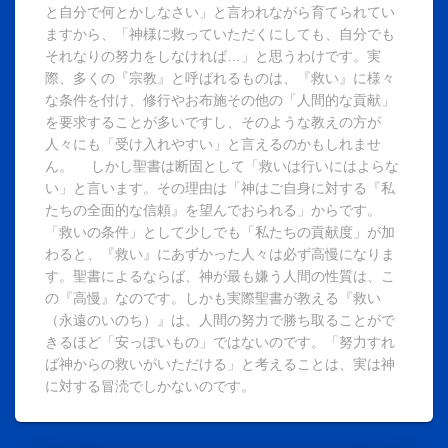
と自分で何とかしなさい」と言われながら育てられてい
ますから、「神様に救っていただくにしても、自分でも
それなりの努力をしなければ…」と思うわけです。実
際、多くの『宗教』と呼ばれるものは、『救い』に様々
な条件を付け、修行やお布施その他の「人間的な貢献」
を要求することが多いですし、そのような教えの方が
人々にも「受け入れやすい」と言えるのかもしれませ
ん。 しかし聖書は断固として「救いは行いにはよらな
い」と言います。その理由は「神はご自身に対する『私
たちの全面的な信頼』を望んでおられる」からです。
「救いの条件」として少しでも「私たちの貢献度」が加
わると、『救い』にあずかった人々は必ず高慢になりま
す。聖書によるならば、神が最も嫌う人間の性質は、こ
の『高慢』なのです。しかも実際聖書が教える『救い
（永遠のいのち）』は、人間の努力で勝ち取ることがで
きるほど「安っぽいもの」ではないのです。「努力すれ
ば神からの救いがいただける」と考えることは、実は神
に対する冒涜でしかないのです。