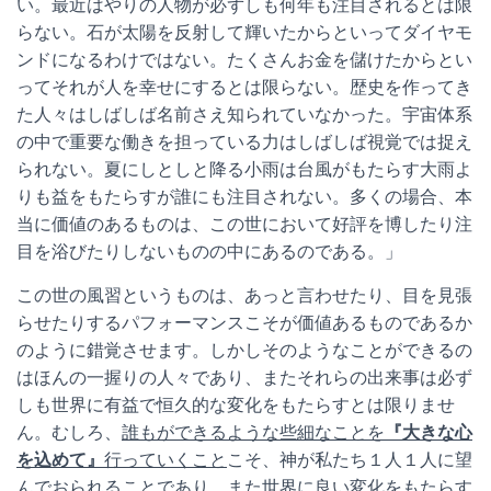
い。最近はやりの人物が必ずしも何年も注目されるとは限
らない。石が太陽を反射して輝いたからといってダイヤモ
ンドになるわけではない。たくさんお金を儲けたからとい
ってそれが人を幸せにするとは限らない。歴史を作ってき
た人々はしばしば名前さえ知られていなかった。宇宙体系
の中で重要な働きを担っている力はしばしば視覚では捉え
られない。夏にしとしと降る小雨は台風がもたらす大雨よ
りも益をもたらすが誰にも注目されない。多くの場合、本
当に価値のあるものは、この世において好評を博したり注
目を浴びたりしないものの中にあるのである。」
この世の風習というものは、あっと言わせたり、目を見張
らせたりするパフォーマンスこそが価値あるものであるか
のように錯覚させます。しかしそのようなことができるの
はほんの一握りの人々であり、またそれらの出来事は必ず
しも世界に有益で恒久的な変化をもたらすとは限りませ
ん。むしろ、
誰もができるような些細なことを
『大きな心
を込めて』
行っていくこと
こそ、神が私たち１人１人に望
んでおられることであり、また世界に良い変化をもたらす