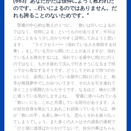
(663) “あなたがたは信仰によって救われた
のです。…行いによるのではありません。だ
れも誇ることのないためです。”
聖書の中心的な教えの１つに、「救いは行いによるの
ではなく、信仰による」というものがあります。今日は
このことをもう少し分かりやすく説明してみようと思い
ます。 『ライフセイバー（溺れている人を救助する仕
事）』をしている方から聞いたことがありますが、溺れ
ている人を救出するには、溺れている最中に助けに行く
のではなく、もがき疲れて沈んで行きそうになるまで待
ってから救出するそうです。どうしてそれまで待つのか
というと、必死にもがいている最中に助けに行くと、相
手が無我夢中でしがみついてきて、その人を引き連れて
泳ぐことが困難だからだそうです。なるほど、確かに理
に適っている気がしますよね。 聖書に述べられている
『救い』にも、これと共通している部分があります。人
が自分自身を救おうとあれこれ頑張っているうちは、神
が「救いの手」を差し伸べても、恐らくそれを振り払っ
てしまうでしょう。また多くの人々はその成長の過程で
「ひと様に迷惑ばかりかけてないで、自分の事はちゃん