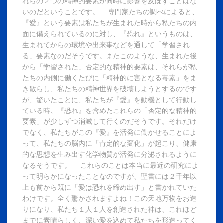
れらの２つの精神的要素が同時に影響を及ぼすことはな
いのだということです。 専門家たちの調べによると、
『愛』という要素は私たちが生まれた時から私たちの内
面に備えられているのに対し、『恐れ』というものは、
生まれてからの環境や出来事などを通して「学習され
る」要素なのだそうです。またこのような、生まれた後
から「学習された」否定的な精神的要素は、それらが私
たちの内側に働くたびに「精神的に害となる毒素」をま
き散らし、私たちの精神世界を破壊しようとするのです
が、驚いたことに、私たちが『愛』を動機として行動し
ている時、『恐れ』を含めたこれらの「否定的な精神的
要素」が少しずつ消滅して行くのだそうです。それだけ
でなく、私たちがこの『愛』を活発に働かせることによ
って、私たちの脳内に「肯定的な変化」が起こり、健康
的な思想を生み出す化学物質が活発に分泌されるように
なるそうです。 これらのことは本当に最近の研究によ
って明らかになったことなのですが、聖書には２千年以
上も前から既に「愛は恐れを締め出す」と書かれていた
わけです。全く驚かされますよね！この天地万物をお造
りになり、私たち１人１人を創造された神は、これほど
までに素晴らしく、深い愛を込めて私たちを形造ってく