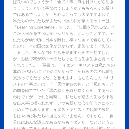
ば良いのでしょうか？「全ての事に気を付けながら生き
ましょう」という事なのでしょうか？もちろんその通り
ではあるでしょうが、それはとっても大変ですよね？
私たちの子供たちがまだ幼い頃の我が家のモットーは、
「Learning Experience」でした。「失敗を恐れるな。そ
こから何かを学べば良いんだから」ということです。子
供たちが幼い頃に日本を離れ、様々な国々で暮らしてい
たので、その国の文化が分からず、家族でよく『失敗』
しました。そんな自分たちを励ますための発想でした
が、お陰で我が家の子供たちはとても生き生きと育って
くれました。 聖書は、「イエス・キリストは私たちの
罪の身代わりに十字架にかかって、それらの罪の代償を
支払ってくださった」と教えます。もちろんこの『キリ
ストの十字架』は、「『天地創造の神』と『私たち』と
の間を隔てていた『罪の壁』を取り除くため」であった
わけですが、それと同時に「私たちが過去の失敗や不運
な出来事に捕らわれず、いつも新たな心で前向きに歩む
ため」でもあります。イエス・キリストの代償の故に、
もはや神は私たちの過去を問いません。ですから、「自
分にはあんな過去があるからもうダメだ」などというこ
とは決してありません。 神は私たちの目を『前』にだ