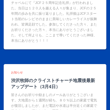
チャペルにて『JCF２５周年記念礼拝』が行われまし
た。当日は１２０人を越える人々が集まり、JCFの２５
年間の歩みを共に振り返りました。礼拝後はJCFスター
ト当初のレシピそのままに美味しいカレーライスが振舞
われ、皆満足顔でした。参加してくださった方々、また
お祈りくださった方々、本当にありがとうございまし
た。そして何よりも、ここまで導いてくださった神様、
本当にありがとう！！！
お知らせ
渋沢牧師のクライストチャーチ地震後最新
アップデート（3月4日）
皆さんのお祈りや励ましのメールありがとうございま
す。大地震から１週間が経ち、８０％以上の家庭で電気
が復旧しましたが、まだ電話や水道は半分近くの家庭で