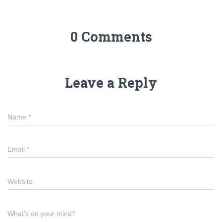
0 Comments
Leave a Reply
Name
*
Email
*
Website
What's on your mind?