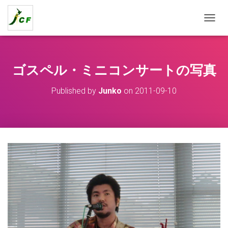
T
O
G
G
L
ゴスペル・ミニコンサートの写真
E
N
Published by
Junko
on
2011-09-10
A
V
I
G
A
T
I
O
N