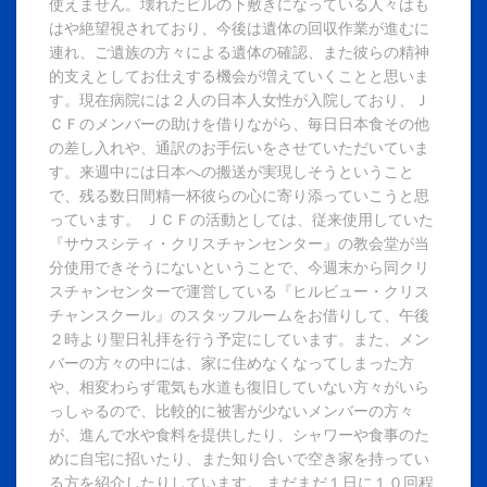
使えません。壊れたビルの下敷きになっている人々はも
はや絶望視されており、今後は遺体の回収作業が進むに
連れ、ご遺族の方々による遺体の確認、また彼らの精神
的支えとしてお仕えする機会が増えていくことと思いま
す。現在病院には２人の日本人女性が入院しており、Ｊ
ＣＦのメンバーの助けを借りながら、毎日日本食その他
の差し入れや、通訳のお手伝いをさせていただいていま
す。来週中には日本への搬送が実現しそうということ
で、残る数日間精一杯彼らの心に寄り添っていこうと思
っています。 ＪＣＦの活動としては、従来使用していた
『サウスシティ・クリスチャンセンター』の教会堂が当
分使用できそうにないということで、今週末から同クリ
スチャンセンターで運営している『ヒルビュー・クリス
チャンスクール』のスタッフルームをお借りして、午後
２時より聖日礼拝を行う予定にしています。また、メン
バーの方々の中には、家に住めなくなってしまった方
や、相変わらず電気も水道も復旧していない方々がいら
っしゃるので、比較的に被害が少ないメンバーの方々
が、進んで水や食料を提供したり、シャワーや食事のた
めに自宅に招いたり、また知り合いで空き家を持ってい
る方を紹介したりしています。 まだまだ１日に１０回程