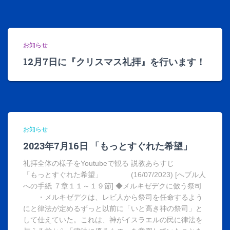
お知らせ
12月7日に『クリスマス礼拝』を行います！
お知らせ
2023年7月16日 「もっとすぐれた希望」
礼拝全体の様子をYoutubeで観る 説教あらすじ
「もっとすぐれた希望」 (16/07/2023) [へブル人
への手紙 ７章１１～１９節] ◆メルキゼデクに倣う祭司
・メルキゼデクは、レビ人から祭司を任命するよう
にと律法が定めるずっと以前に「いと高き神の祭司」と
して仕えていた。これは、神がイスラエルの民に律法を