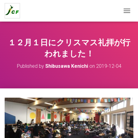
T
O
G
G
L
１２月１日にクリスマス礼拝が行
E
N
われました！
A
V
Published by
Shibusawa Kenichi
on
2019-12-04
I
G
A
T
I
O
N