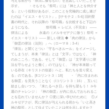
与える前から「律法に優るもの」を意図していたことを
示す。 ・そもそも『祭司』には「神と人とを仲介す
る」という役割があるが、このことを究極的に成し遂げ
たのは『イエス・キリスト』。[Ⅰテモテ２：5-6] 旧約聖
書の時代と、それ以降の『祭司職』を比較すると下記の
ようになる。 祭司職 ＝ レビ人（不完全） ――
律法による 永遠の（メルキゼデクに倣う）祭司 ＝
イエス・キリスト ―― 新しい律法 ◆「肉の律法」から
「御霊の律法（法則）」へ（ローマ８：3-4） ・
『律法』と聞くとつい「守るべきルール」をイメージし
てしまうが、本来『律法』とは『文字』ではなく、「神
のみこころ」である。そして『御霊』は「文字通りに律
法を守らせようと働く」のではなく、「神が本来願って
いる存在（キリストの似姿）へと、私たちを造り変え
る」のである。[Ⅱコリント３：18] ・「内に住まわれ
る御霊」を見失うことなく（Ⅰコリント３：16）、互いに
励まし合いつつ、『来たるべき日』を待ち望もう！ ✰今
週のチャレンジ： 『神の御霊』が内に住んでおられるこ
とを忘れていませんか？ ◎更に深い学びのために ①メ
ルキゼデクが、民に律法が与えられる前から「いと高き
神の祭司」として仕えていたことは何を示しますか？