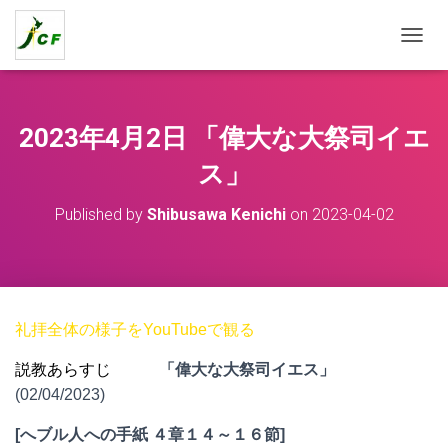
T
O
G
G
L
2023年4月2日 「偉大な大祭司イエ
E
N
ス」
A
V
Published by
Shibusawa Kenichi
on
2023-04-02
I
G
A
T
I
O
礼拝全体の様子をYouTubeで観る
N
説教あらすじ
「偉大な大祭司イエス」
(02/04/2023)
[
へブル人への手紙 ４章１４～１６節
]