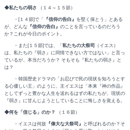
◆私たちの弱さ
（１４～１５節）
・[１４節]で「
『信仰の告白』
を堅く保とう」とある
が、どんな
『信仰の告白』
のことを言っているのだろう
か？これが今日のポイント。
・また[１５節]では、「
私たちの大祭司
（イエス）
は、私たちの『弱さ』に同情できない方ではない」と言っ
ているが、本当だろうか？ そもそも『私たちの弱さ』と
は？
・韓国歴史ドラマの「お忍びで民の現状を知ろうとす
る心優しい王」のように、主イエスは「本来『神の作品』
としてずっと豊かな人生を送れるはずの私たちが、現状の
『弱さ』に甘んじようとしていることに悔しさを覚える。
◆何を「信じる」のか？
（１６節）
・イエスは何故
『偉大な大祭司』
と呼ばれるのか？そ