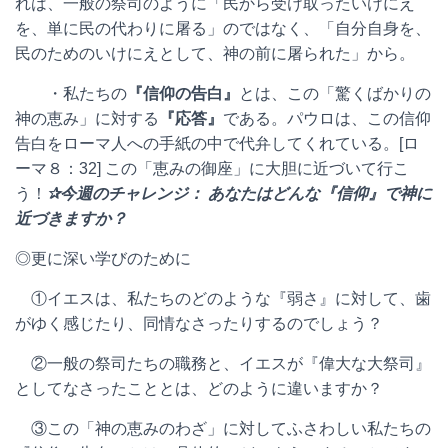
れは、一般の祭司のように「民から受け取ったいけにえ
を、単に民の代わりに屠る」のではなく、「自分自身を、
民のためのいけにえとして、神の前に屠られた」から。
・私たちの
『信仰の告白』
とは、この「驚くばかりの
神の恵み」に対する
『応答』
である。パウロは、この信仰
告白をローマ人への手紙の中で代弁してくれている。[ロ
ーマ８：32] この「恵みの御座」に大胆に近づいて行こ
う！
✰今週のチャレンジ： あなたはどんな『信仰』で神に
近づきますか？
◎更に深い学びのために
①イエスは、私たちのどのような『弱さ』に対して、歯
がゆく感じたり、同情なさったりするのでしょう？
②一般の祭司たちの職務と、イエスが『偉大な大祭司』
としてなさったこととは、どのように違いますか？
③この「神の恵みのわざ」に対してふさわしい私たちの