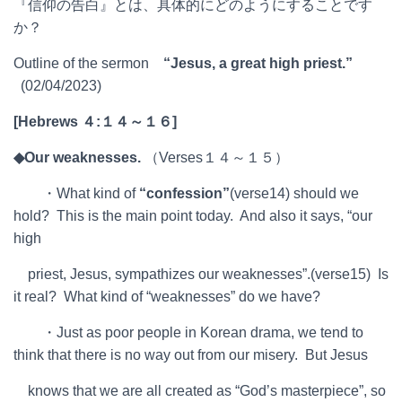
『信仰の告白』とは、具体的にどのようにすることです
か？
Outline of the sermon
“Jesus, a great high priest.”
(02/04/2023)
[Hebrews
４
:
１４～１６
]
◆
Our weaknesses.
（Verses１４～１５）
・What kind of
“confession”
(verse14) should we
hold? This is the main point today. And also it says, “our
high
priest, Jesus, sympathizes our weaknesses”.(verse15) Is
it real? What kind of “weaknesses” do we have?
・Just as poor people in Korean drama, we tend to
think that there is no way out from our misery. But Jesus
knows that we are all created as “God’s masterpiece”, so