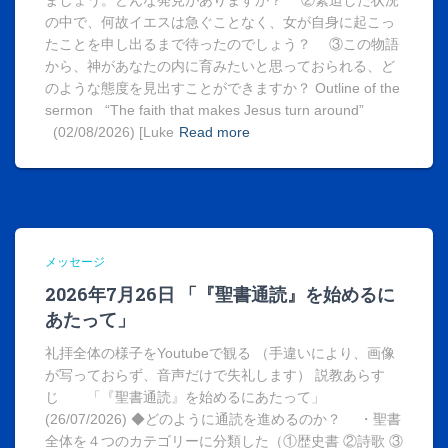
ましょう。どんな発見がありますか？ ②緊迫した状況
の中で、何故イエスは急ぐことなく、女が自身に起こっ
たことを申し出るまで待ったのでしょう？ ③この物語
から、神があなたの内に育みたいと思っておられる、ど
のような態度を見出すことができますか？ Outline of the
sermon “The faith that makes Jesus turn around”
(02/08/2026) [Luke
Read more
メッセージ
2026年7月26日 「『聖書通読』を始めるに
あたって」
礼拝全体の様子をYoutubeで観る （手違いにより、画像
が写っておらず、音声だけで失礼します） 説教あらす
じ 「『聖書通読』を始めるにあたって」
(26/07/2026) ◆どのように通読を進めるのか？ ・聖書
全体を４つのカテゴリーに分類した（①歴史書 ②詩歌 ③