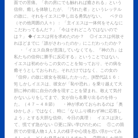
面での苦痛。「衣の房にでも触れれば癒される」という
信仰。癒しを体験したが、「汚れた者」というレッテル
の故に、それをイエスに申し出る勇気がない。 ペテロ
（その他周囲の人々）： 「主イエスは一体何をそんなに
こだわってるんだ？」「今はそれどころではないので
は？」 ◆イエスは何を求めたのか？ ◎イエスは何故そ
れほどまでに「誰がさわったのか」にこだわったのか？
・「イエス自身が意識していなくても、『神の力』は
私たちの信仰に勝手に反応する」ということではない。
イエスは初めからこの女のことを知っており、その病を
癒そうとしておられた。それだけではなく、この女の
『信仰』の故に彼女を祝福したかった。[Ⅱ歴代誌１６：
9] しかしイエスは、彼女が「恥や恐れ」を乗り越えて大
胆に神の前に自分の身を現すことを望まれ、敢えて気付
かないふりをしてまで、女が自ら名乗り出るのを待っ
た。（４７～４８節） ・神が求めておられるのは「奥
ゆかしさ」ではなく、時に「なりふり構わず神に応答し
よう」とする大胆な信仰。 今日の真理： イエスは決し
て、慌てず急がない ◎更に深い学びのために ①この箇
所での登場人物１人１人の様子や心境を思い浮かべてみ