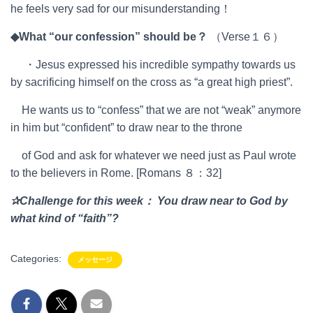
he feels very sad for our misunderstanding！
◆
What “our confession” should be
？
（Verse１６）
・Jesus expressed his incredible sympathy towards us
by sacrificing himself on the cross as “a great high priest”.
He wants us to “confess” that we are not “weak” anymore
in him but “confident” to draw near to the throne
of God and ask for whatever we need just as Paul wrote
to the believers in Rome. [Romans ８：32]
✰
Challenge for this week
：
You draw near to God by
what kind of “faith”?
Categories:
メッセージ