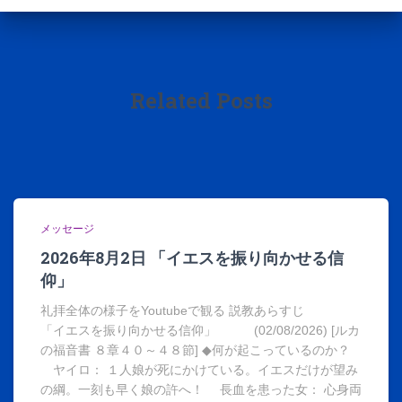
Related Posts
メッセージ
2026年8月2日 「イエスを振り向かせる信
仰」
礼拝全体の様子をYoutubeで観る 説教あらすじ
「イエスを振り向かせる信仰」 (02/08/2026) [ルカ
の福音書 ８章４０～４８節] ◆何が起こっているのか？
ヤイロ： １人娘が死にかけている。イエスだけが望み
の綱。一刻も早く娘の許へ！ 長血を患った女： 心身両