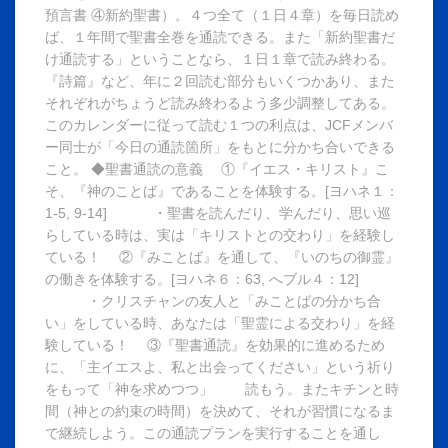
預言書 ④新約聖書）。４つ全て（１日４章）を毎日読め
ば、１年間で聖書全巻を通読できる。また「新約聖書だ
け通読する」ということなら、１日１章で読み終わる。
『詩篇』など、年に２回読む部分もいくつかあり、また
それぞれがちょうど読み終わるよう多少調整してある。
このカレンダーに従って読む１つの利点は、JCFメンバ
ー同士が「今日の通読箇所」をもとに分かち合いできる
こと。 ◆聖書通読の意義 ①『イエス・キリスト』こ
そ、『神のことば』であることを体験する。[ヨハネ１：
1-5, 9-14] ・聖書を読んだり、学んだり、思い巡
らしている時は、実は「キリストとの交わり」を経験し
ている！ ②『みことば』を通して、『いのちの御霊』
の働きを体験する。[ヨハネ６：63, へブル４：12]
・クリスチャンの友人と「みことばの分かち合
い」をしている時、あなたは「聖霊による交わり」を経
験している！ ③『聖書通読』を効果的に進めるため
に、「主イエスよ、私と出会ってください」という祈り
をもって「神を求めつつ」 読もう。またキチンと時
間（神との約束の時間）を決めて、それが習慣になるま
で継続しよう。この通読プランを実行することを通し