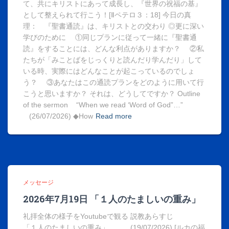
て、共にキリストにあって成長し、『世界の祝福の基』
として整えられて行こう！[Ⅱペテロ３：18] 今日の真
理： 『聖書通読』は、キリストとの交わり ◎更に深い
学びのために ①同じプランに従って一緒に『聖書通
読』をすることには、どんな利点がありますか？ ②私
たちが「みことばをじっくりと読んだり学んだり」して
いる時、実際にはどんなことが起こっているのでしょ
う？ ③あなたはこの通読プランをどのように用いて行
こうと思いますか？ それは、どうしてですか？ Outline
of the sermon “When we read ‘Word of God”…”
(26/07/2026) ◆How
Read more
メッセージ
2026年7月19日 「１人のたましいの重み」
礼拝全体の様子をYoutubeで観る 説教あらすじ
「１人のたましいの重み」 (19/07/2026) [ルカの福