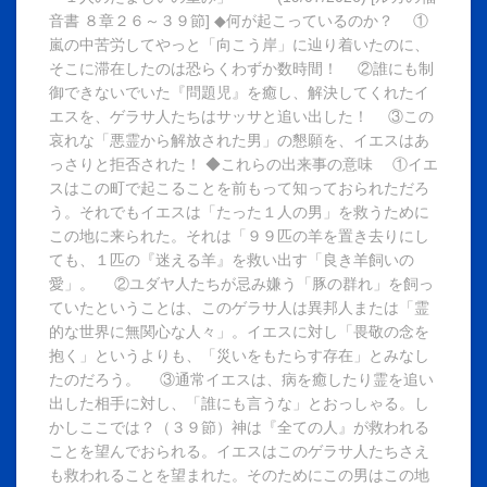
音書 ８章２６～３９節] ◆何が起こっているのか？ ①
嵐の中苦労してやっと「向こう岸」に辿り着いたのに、
そこに滞在したのは恐らくわずか数時間！ ②誰にも制
御できないでいた『問題児』を癒し、解決してくれたイ
エスを、ゲラサ人たちはサッサと追い出した！ ③この
哀れな「悪霊から解放された男」の懇願を、イエスはあ
っさりと拒否された！ ◆これらの出来事の意味 ①イエ
スはこの町で起こることを前もって知っておられただろ
う。それでもイエスは「たった１人の男」を救うために
この地に来られた。それは「９９匹の羊を置き去りにし
ても、１匹の『迷える羊』を救い出す「良き羊飼いの
愛」。 ②ユダヤ人たちが忌み嫌う「豚の群れ」を飼っ
ていたということは、このゲラサ人は異邦人または「霊
的な世界に無関心な人々」。イエスに対し「畏敬の念を
抱く」というよりも、「災いをもたらす存在」とみなし
たのだろう。 ③通常イエスは、病を癒したり霊を追い
出した相手に対し、「誰にも言うな」とおっしゃる。し
かしここでは？（３９節）神は『全ての人』が救われる
ことを望んでおられる。イエスはこのゲラサ人たちさえ
も救われることを望まれた。そのためにこの男はこの地