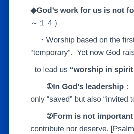
◆
God
’
s work for us is not f
～１４）
・Worship based on the first c
“temporary”. Yet now God rais
to lead us
“worship in spiri
①
In God
’
s leadership
： B
only “saved” but also “invited t
②
Form is not important
contribute nor deserve. [P