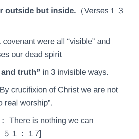
or outside but inside.
（Verses１３
ovenant were all “visible” and
es our dead spirit
t and truth”
in 3 invisible ways.
y crucifixion of Christ we are not
o real worship”.
： There is nothing we can
salm ５１：１7]