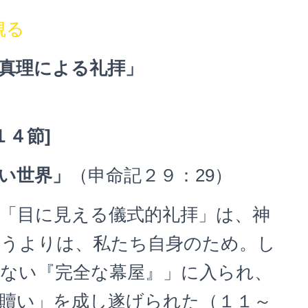
観る
と真理による礼拝」
１４節
]
い世界」
（申命記２９：29）
目に見える儀式的礼拝」は、神
いうよりは、私たち自身のため。し
ない『完全な幕屋』」に入られ、
贖い」を成し遂げられた（１１～