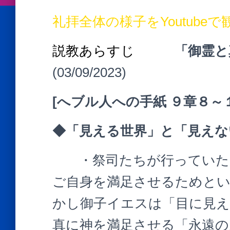
礼拝全体の様子をYoutubeで
説教あらすじ
「御霊
(03/09/2023)
[
へブル人への手紙 ９章８～
◆「見える世界」と「見えな
・祭司たちが行っていた「
ご自身を満足させるためと
かし御子イエスは「目に見え
真に神を満足させる「永遠の