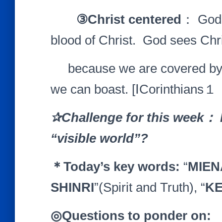
③
Christ centered
： God 
blood of Christ. God sees Ch
because we are covered by hi
we can boast. [ⅠCorinthians
✰
Challenge for this week
：
“visible world”?
＊
Today
’
s key words:
“
MIEN
SHINRI
”(Spirit and Truth), “
KE
◎
Questions to ponder on: