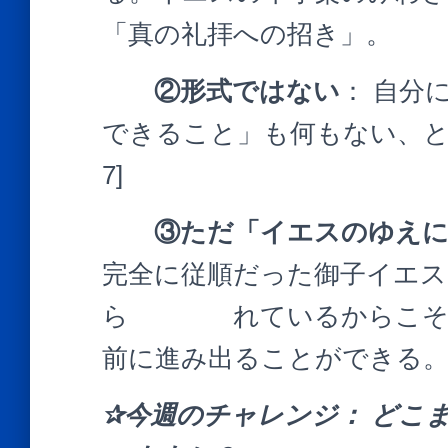
「真の礼拝への招き」。
②形式ではない
： 自分
できること」も何もない、と
7]
③ただ「イエスのゆえ
完全に従順だった御子イエ
ら れているからこそ、
前に進み出ることができる。[Ⅰ
✰今週のチャレンジ：
どこ