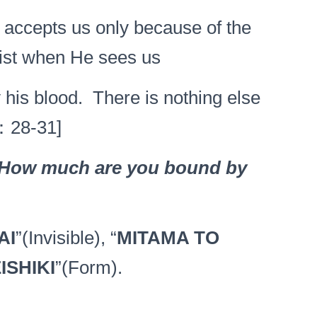
accepts us only because of the
rist when He sees us
s blood. There is nothing else
１：28-31]
How much are you bound by
AI
”(Invisible), “
MITAMA TO
ISHIKI
”(Form).