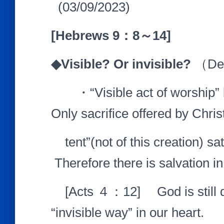
(03/09/2023)
[Hebrews 9
：
8
～
14]
◆
Visible? Or invisible?
（De
・“Visible act of worship” by 
Only sacrifice offered by Christ
tent”(not of this creation
Therefore there is salvation in
[Acts ４：12] God is still doi
“invisible way” in our heart.