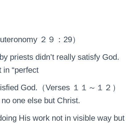
uteronomy ２９：29）
priests didn’t really satisfy God.
 in “perfect
) satisfied God.（Verses １１～１２）
 no one else but Christ.
ng His work not in visible way but