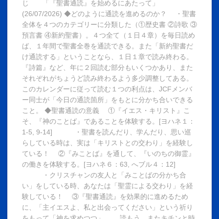
じ 「『聖書通読』を始めるにあたって」
(26/07/2026) ◆どのように通読を進めるのか？ ・聖書
全体を４つのカテゴリーに分類した（①歴史書 ②詩歌 ③
預言書 ④新約聖書）。４つ全て（１日４章）を毎日読め
ば、１年間で聖書全巻を通読できる。また「新約聖書だ
け通読する」ということなら、１日１章で読み終わる。
『詩篇』など、年に２回読む部分もいくつかあり、また
それぞれがちょうど読み終わるよう多少調整してある。
このカレンダーに従って読む１つの利点は、JCFメンバ
ー同士が「今日の通読箇所」をもとに分かち合いできる
こと。 ◆聖書通読の意義 ①『イエス・キリスト』こ
そ、『神のことば』であることを体験する。[ヨハネ１：
1-5, 9-14] ・聖書を読んだり、学んだり、思い巡
らしている時は、実は「キリストとの交わり」を経験し
ている！ ②『みことば』を通して、『いのちの御霊』
の働きを体験する。[ヨハネ６：63, へブル４：12]
・クリスチャンの友人と「みことばの分かち合
い」をしている時、あなたは「聖霊による交わり」を経
験している！ ③『聖書通読』を効果的に進めるため
に、「主イエスよ、私と出会ってください」という祈り
をもって「神を求めつつ」 読もう。またキチンと時