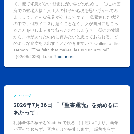
て、慌てず急がない ◎更に深い学びのために ①この箇
所での登場人物１人１人の様子や心境を思い浮かべてみ
ましょう。どんな発見がありますか？ ②緊迫した状況
の中で、何故イエスは急ぐことなく、女が自身に起こっ
たことを申し出るまで待ったのでしょう？ ③この物語
から、神があなたの内に育みたいと思っておられる、ど
のような態度を見出すことができますか？ Outline of the
sermon “The faith that makes Jesus turn around”
(02/08/2026) [Luke
Read more
メッセージ
2026年7月26日 「『聖書通読』を始めるに
あたって」
礼拝全体の様子をYoutubeで観る （手違いにより、画像
が写っておらず、音声だけで失礼します） 説教あらす