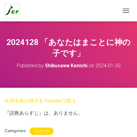
T
O
G
G
L
2024128 「あなたはまことに神の
E
N
子です」
A
V
Published by
Shibusawa Kenichi
on
2024-01-30
I
G
A
T
I
O
礼拝全体の様子をYoutubeで観る
N
『説教あらすじ』は、ありません。
Categories:
メッセージ