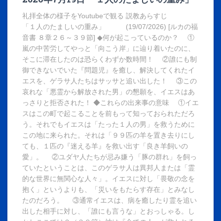
礼拝全体の様子をYoutubeで観る 説教あらすじ
「１人のたましいの重み」 (19/07/2026) [ルカの福
音書 ８章２６～３９節] ◆何が起こっているのか？ ①
嵐の中苦労してやっと「向こう岸」に辿り着いたのに、
そこに滞在したのは恐らくわずか数時間！ ②誰にも制
御できないでいた『問題児』を癒し、解決してくれたイ
エスを、ゲラサ人たちはサッサと追い出した！ ③この
哀れな「悪霊から解放された男」の懇願を、イエスはあ
っさりと拒否された！ ◆これらの出来事の意味 ①イエ
スはこの町で起こることを前もって知っておられただろ
う。それでもイエスは「たった１人の男」を救うために
この地に来られた。それは「９９匹の羊を置き去りにし
ても、１匹の『迷える羊』を救い出す「良き羊飼いの
愛」。 ②ユダヤ人たちが忌み嫌う「豚の群れ」を飼っ
ていたということは、このゲラサ人は異邦人または「霊
的な世界に無関心な人々」。イエスに対し「畏敬の念を
抱く」というよりも、「災いをもたらす存在」とみなし
たのだろう。 ③通常イエスは、病を癒したり霊を追い
出した相手に対し、「誰にも言うな」とおっしゃる。し