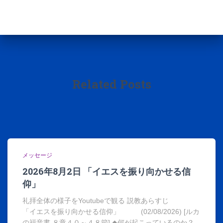
Related Posts
メッセージ
2026年8月2日 「イエスを振り向かせる信
仰」
礼拝全体の様子をYoutubeで観る 説教あらすじ
「イエスを振り向かせる信仰」 (02/08/2026) [ルカ
の福音書 ８章４０～４８節] ◆何が起こっているのか？