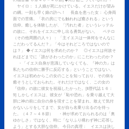
ヤイロ： １人娘が死にかけている。イエスだけが望み
の綱。一刻も早く娘の許へ！ 長血を患った女： 心身両
面での苦痛。「衣の房にでも触れれば癒される」という
信仰。癒しを体験したが、「汚れた者」というレッテル
の故に、それをイエスに申し出る勇気がない。 ペテロ
（その他周囲の人々）： 「主イエスは一体何をそんなに
こだわってるんだ？」「今はそれどころではないので
は？」 ◆イエスは何を求めたのか？ ◎イエスは何故そ
れほどまでに「誰がさわったのか」にこだわったのか？
・「イエス自身が意識していなくても、『神の力』は
私たちの信仰に勝手に反応する」ということではない。
イエスは初めからこの女のことを知っており、その病を
癒そうとしておられた。それだけではなく、この女の
『信仰』の故に彼女を祝福したかった。[Ⅱ歴代誌１６：
9] しかしイエスは、彼女が「恥や恐れ」を乗り越えて大
胆に神の前に自分の身を現すことを望まれ、敢えて気付
かないふりをしてまで、女が自ら名乗り出るのを待っ
た。（４７～４８節） ・神が求めておられるのは「奥
ゆかしさ」ではなく、時に「なりふり構わず神に応答し
よう」とする大胆な信仰。 今日の真理： イエスは決し