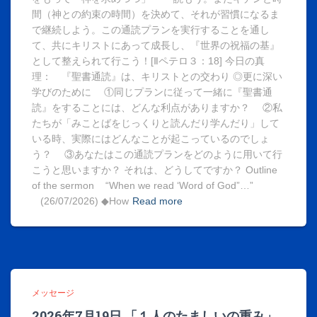
間（神との約束の時間）を決めて、それが習慣になるま
で継続しよう。この通読プランを実行することを通し
て、共にキリストにあって成長し、『世界の祝福の基』
として整えられて行こう！[Ⅱペテロ３：18] 今日の真
理： 『聖書通読』は、キリストとの交わり ◎更に深い
学びのために ①同じプランに従って一緒に『聖書通
読』をすることには、どんな利点がありますか？ ②私
たちが「みことばをじっくりと読んだり学んだり」して
いる時、実際にはどんなことが起こっているのでしょ
う？ ③あなたはこの通読プランをどのように用いて行
こうと思いますか？ それは、どうしてですか？ Outline
of the sermon “When we read ‘Word of God”…”
(26/07/2026) ◆How
Read more
メッセージ
2026年7月19日 「１人のたましいの重み」