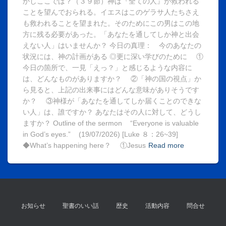
かしここでは？（３９節）神は『全ての人』が救われる
ことを望んでおられる。イエスはこのゲラサ人たちさえ
も救われることを望まれた。そのためにこの男はこの地
方に残る必要があった。「あなたを通してしか神と出会
えない人」はいませんか？ 今日の真理： 今のあなたの
状況には、神の計画がある ◎更に深い学びのために ①
今日の箇所で、一見「えっ？」と感じるような内容に
は、どんなものがありますか？ ②「神の国の視点」か
ら見ると、上記の出来事にはどんな意味がありそうです
か？ ③神様が「あなたを通してしか届くことのできな
い人」は、誰ですか？ あなたはその人に対して、どうし
ますか？ Outline of the sermon “Everyone is valuable
in God’s eyes.” (19/07/2026) [Luke ８：26~39]
◆What’s happening here？ ①Jesus
Read more
お知らせ
聖書のいい話
歴史
活動内容
問合せ