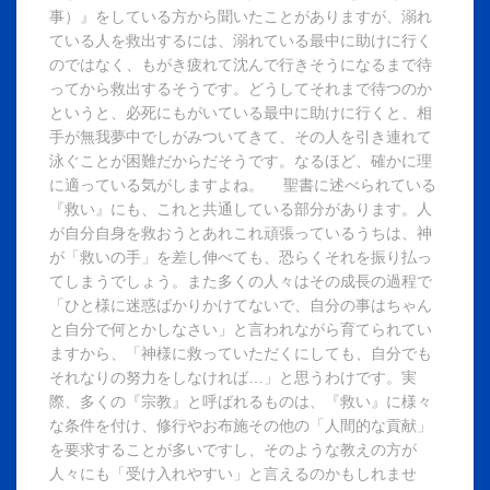
事）』をしている方から聞いたことがありますが、溺れ
ている人を救出するには、溺れている最中に助けに行く
のではなく、もがき疲れて沈んで行きそうになるまで待
ってから救出するそうです。どうしてそれまで待つのか
というと、必死にもがいている最中に助けに行くと、相
手が無我夢中でしがみついてきて、その人を引き連れて
泳ぐことが困難だからだそうです。なるほど、確かに理
に適っている気がしますよね。 聖書に述べられている
『救い』にも、これと共通している部分があります。人
が自分自身を救おうとあれこれ頑張っているうちは、神
が「救いの手」を差し伸べても、恐らくそれを振り払っ
てしまうでしょう。また多くの人々はその成長の過程で
「ひと様に迷惑ばかりかけてないで、自分の事はちゃん
と自分で何とかしなさい」と言われながら育てられてい
ますから、「神様に救っていただくにしても、自分でも
それなりの努力をしなければ…」と思うわけです。実
際、多くの『宗教』と呼ばれるものは、『救い』に様々
な条件を付け、修行やお布施その他の「人間的な貢献」
を要求することが多いですし、そのような教えの方が
人々にも「受け入れやすい」と言えるのかもしれませ