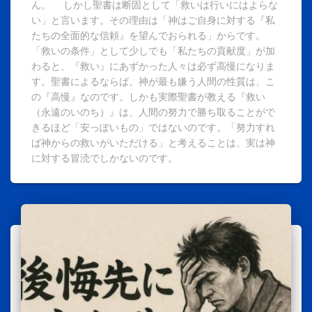
ん。 しかし聖書は断固として「救いは行いにはよらな
い」と言います。その理由は「神はご自身に対する『私
たちの全面的な信頼』を望んでおられる」からです。
「救いの条件」として少しでも「私たちの貢献度」が加
わると、『救い』にあずかった人々は必ず高慢になりま
す。聖書によるならば、神が最も嫌う人間の性質は、こ
の『高慢』なのです。しかも実際聖書が教える『救い
（永遠のいのち）』は、人間の努力で勝ち取ることがで
きるほど「安っぽいもの」ではないのです。「努力すれ
ば神からの救いがいただける」と考えることは、実は神
に対する冒涜でしかないのです。