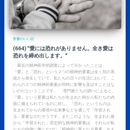
聖書のいい話
(664) “愛には恐れがありません。全き愛は
恐れを締め出します。”
最近の精神医学的調査によって分かったことは、
『愛』と『恐れ』という２つの精神的要素は全く別の系
統から発生していて、私たちの日々の生活において、こ
れらの２つの精神的要素が同時に影響を及ぼすことはな
いのだということです。 専門家たちの調べによると、
『愛』という要素は私たちが生まれた時から私たちの内
面に備えられているのに対し、『恐れ』というものは、
生まれてからの環境や出来事などを通して「学習され
る」要素なのだそうです。またこのような、生まれた後
から「学習された」否定的な精神的要素は、それらが私
たちの内側に働くたびに「精神的に害となる毒素」をま