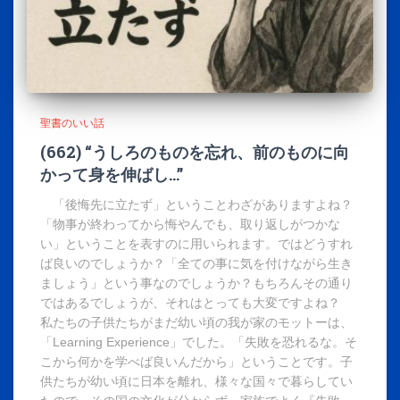
聖書のいい話
(662) “うしろのものを忘れ、前のものに向
かって身を伸ばし…”
「後悔先に立たず」ということわざがありますよね？
「物事が終わってから悔やんでも、取り返しがつかな
い」ということを表すのに用いられます。ではどうすれ
ば良いのでしょうか？「全ての事に気を付けながら生き
ましょう」という事なのでしょうか？もちろんその通り
ではあるでしょうが、それはとっても大変ですよね？
私たちの子供たちがまだ幼い頃の我が家のモットーは、
「Learning Experience」でした。「失敗を恐れるな。そ
こから何かを学べば良いんだから」ということです。子
供たちが幼い頃に日本を離れ、様々な国々で暮らしてい