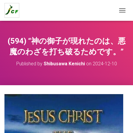
T
O
G
G
L
(594) “神の御子が現れたのは、悪
E
N
魔のわざを打ち破るためです。”
A
V
Published by
Shibusawa Kenichi
on
2024-12-10
I
G
A
T
I
O
N