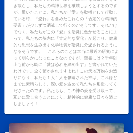
き散らし、私たちの精神世界を破壊しようとするのです
が、驚いたことに、私たちが『愛』を動機として行動し
ている時、『恐れ』を含めたこれらの「否定的な精神的
要素」が少しずつ消滅して行くのだそうです。それだけ
でなく、私たちがこの『愛』を活発に働かせることによ
って、私たちの脳内に「肯定的な変化」が起こり、健康
的な思想を生み出す化学物質が活発に分泌されるように
なるそうです。 これらのことは本当に最近の研究によ
って明らかになったことなのですが、聖書には２千年以
上も前から既に「愛は恐れを締め出す」と書かれていた
わけです。全く驚かされますよね！この天地万物をお造
りになり、私たち１人１人を創造された神は、これほど
までに素晴らしく、深い愛を込めて私たちを形造ってく
ださったのです。私たちも、この神の愛を受け取って、
互いに愛し合うことにより、精神的に健康な日々を過ご
しましょう！