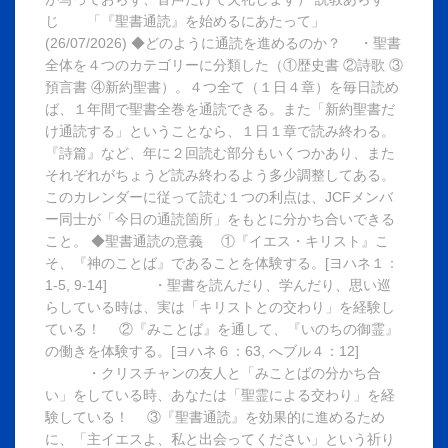
じ 「『聖書通読』を始めるにあたって」
(26/07/2026) ◆どのように通読を進めるのか？ ・聖書
全体を４つのカテゴリーに分類した（①歴史書 ②詩歌 ③
預言書 ④新約聖書）。４つ全て（１日４章）を毎日読め
ば、１年間で聖書全巻を通読できる。また「新約聖書だ
け通読する」ということなら、１日１章で読み終わる。
『詩篇』など、年に２回読む部分もいくつかあり、また
それぞれがちょうど読み終わるよう多少調整してある。
このカレンダーに従って読む１つの利点は、JCFメンバ
ー同士が「今日の通読箇所」をもとに分かち合いできる
こと。 ◆聖書通読の意義 ①『イエス・キリスト』こ
そ、『神のことば』であることを体験する。[ヨハネ１：
1-5, 9-14] ・聖書を読んだり、学んだり、思い巡
らしている時は、実は「キリストとの交わり」を経験し
ている！ ②『みことば』を通して、『いのちの御霊』
の働きを体験する。[ヨハネ６：63, へブル４：12]
・クリスチャンの友人と「みことばの分かち合
い」をしている時、あなたは「聖霊による交わり」を経
験している！ ③『聖書通読』を効果的に進めるため
に、「主イエスよ、私と出会ってください」という祈り