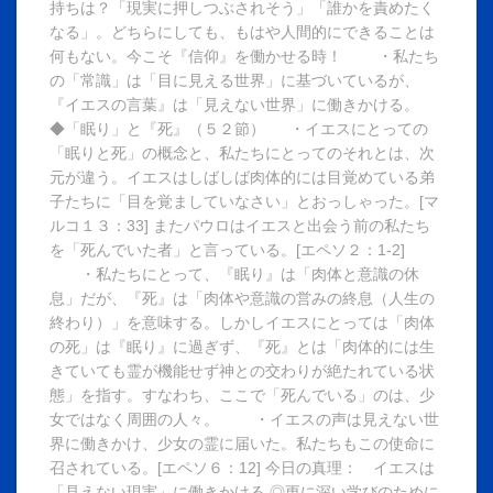
持ちは？「現実に押しつぶされそう」「誰かを責めたく
なる」。どちらにしても、もはや人間的にできることは
何もない。今こそ『信仰』を働かせる時！ ・私たち
の「常識」は「目に見える世界」に基づいているが、
『イエスの言葉』は「見えない世界」に働きかける。
◆「眠り」と『死』（５２節） ・イエスにとっての
「眠りと死」の概念と、私たちにとってのそれとは、次
元が違う。イエスはしばしば肉体的には目覚めている弟
子たちに「目を覚ましていなさい」とおっしゃった。[マ
ルコ１３：33] またパウロはイエスと出会う前の私たち
を「死んでいた者」と言っている。[エペソ２：1-2]
・私たちにとって、『眠り』は「肉体と意識の休
息」だが、『死』は「肉体や意識の営みの終息（人生の
終わり）」を意味する。しかしイエスにとっては「肉体
の死」は『眠り』に過ぎず、『死』とは「肉体的には生
きていても霊が機能せず神との交わりが絶たれている状
態」を指す。すなわち、ここで「死んでいる」のは、少
女ではなく周囲の人々。 ・イエスの声は見えない世
界に働きかけ、少女の霊に届いた。私たちもこの使命に
召されている。[エペソ６：12] 今日の真理： イエスは
「見えない現実」に働きかける ◎更に深い学びのために