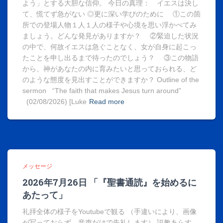
よう」とする大胆な信仰。 今日の真理： イエスは決し
て、慌てず急がない ◎更に深い学びのために ①この箇
所での登場人物１人１人の様子や心境を思い浮かべてみ
ましょう。どんな発見がありますか？ ②緊迫した状況
の中で、何故イエスは急ぐことなく、女が自身に起こっ
たことを申し出るまで待ったのでしょう？ ③この物語
から、神があなたの内に育みたいと思っておられる、ど
のような態度を見出すことができますか？ Outline of the
sermon “The faith that makes Jesus turn around”
(02/08/2026) [Luke
Read more
メッセージ
2026年7月26日 「『聖書通読』を始めるに
あたって」
礼拝全体の様子をYoutubeで観る （手違いにより、画像
が写っておらず、音声だけで失礼します） 説教あらす