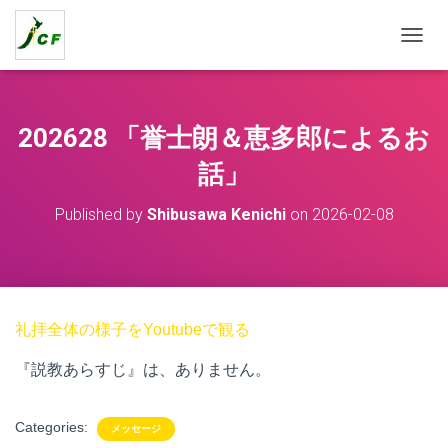
T
O
G
G
L
202628 「誉士朗＆恵多郎によるお
E
N
話」
A
V
Published by
Shibusawa Kenichi
on
2026-02-08
I
G
A
T
I
O
礼拝全体の様子をYoutubeで観る
N
『説教あらすじ』は、ありません。
Categories:
メッセージ