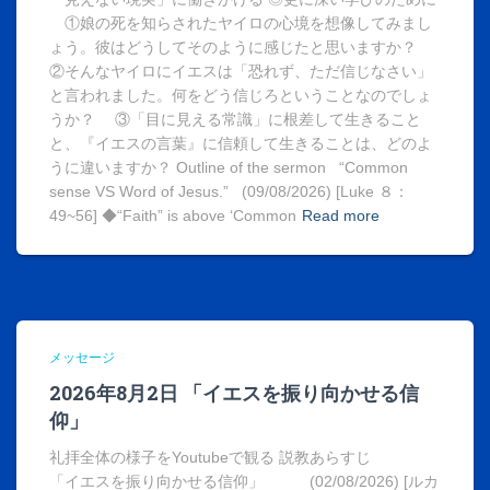
①娘の死を知らされたヤイロの心境を想像してみまし
ょう。彼はどうしてそのように感じたと思いますか？
②そんなヤイロにイエスは「恐れず、ただ信じなさい」
と言われました。何をどう信じろということなのでしょ
うか？ ③「目に見える常識」に根差して生きること
と、『イエスの言葉』に信頼して生きることは、どのよ
うに違いますか？ Outline of the sermon “Common
sense VS Word of Jesus.” (09/08/2026) [Luke ８：
49~56] ◆“Faith” is above ‘Common
Read more
メッセージ
2026年8月2日 「イエスを振り向かせる信
仰」
礼拝全体の様子をYoutubeで観る 説教あらすじ
「イエスを振り向かせる信仰」 (02/08/2026) [ルカ