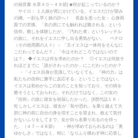
の福音書 ８章４０～４８節] ◆何が起こっているのか？
ヤイロ： １人娘が死にかけている。イエスだけが望み
の綱。一刻も早く娘の許へ！ 長血を患った女： 心身両
面での苦痛。「衣の房にでも触れれば癒される」という
信仰。癒しを体験したが、「汚れた者」というレッテル
の故に、それをイエスに申し出る勇気がない。 ペテロ
（その他周囲の人々）： 「主イエスは一体何をそんなに
こだわってるんだ？」「今はそれどころではないので
は？」 ◆イエスは何を求めたのか？ ◎イエスは何故そ
れほどまでに「誰がさわったのか」にこだわったのか？
・「イエス自身が意識していなくても、『神の力』は
私たちの信仰に勝手に反応する」ということではない。
イエスは初めからこの女のことを知っており、その病を
癒そうとしておられた。それだけではなく、この女の
『信仰』の故に彼女を祝福したかった。[Ⅱ歴代誌１６：
9] しかしイエスは、彼女が「恥や恐れ」を乗り越えて大
胆に神の前に自分の身を現すことを望まれ、敢えて気付
かないふりをしてまで、女が自ら名乗り出るのを待っ
た。（４７～４８節） ・神が求めておられるのは「奥
ゆかしさ」ではなく、時に「なりふり構わず神に応答し