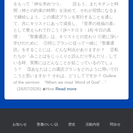
をもって「神を求めつつ」 読もう。またキチンと時
間（神との約束の時間）を決めて、それが習慣になるま
で継続しよう。この通読プランを実行することを通し
て、共にキリストにあって成長し、『世界の祝福の基』
として整えられて行こう！[Ⅱペテロ３：18] 今日の真
理： 『聖書通読』は、キリストとの交わり ◎更に深い
学びのために ①同じプランに従って一緒に『聖書通
読』をすることには、どんな利点がありますか？ ②私
たちが「みことばをじっくりと読んだり学んだり」して
いる時、実際にはどんなことが起こっているのでしょ
う？ ③あなたはこの通読プランをどのように用いて行
こうと思いますか？ それは、どうしてですか？ Outline
of the sermon “When we read ‘Word of God”…”
(26/07/2026) ◆How
Read more
お知らせ
聖書のいい話
歴史
活動内容
問合せ