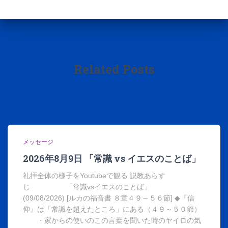
Related Posts
メッセージ
2026年8月9日 「常識 vs イエスのことば」
礼拝全体の様子をYoutubeで観る 説教あらす
じ 「常識vsイエスのことば」
(09/08/2026) [ルカの福音書 ８章４９～５６節] ◆『信
仰』は「常識を超えたところ」にある（４９～５０節）
・家からの使いのこの言葉を聞いた時のヤイロの気