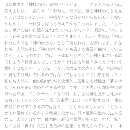
日幼稚園で『神様の絵』を描いたんだよ。」 するとお母さんは
答えました。「あらスゴイわねぇ。だけど、誰も神様のことを見
たことはないんだから、神様がどんな方か分からないんじゃない
かしら？」 子供はしばらく考えてからこう言いました。「じゃ
あ、ボクの描いた絵を見ればいいんじゃない？」 確かに『神』と
いう存在は肉眼では見ることができません。しかし聖書は「神は
私たち人間を『神のかたち』として造られた」と言います。すな
わち「人間の中に『神のかたち』とも言える性質が備わっている
のだ」というのです。では、一体私たちのどこが神と似ているの
でしょう？目鼻立ちでしょうか？それとも体格？きっとそういう
意味ではないでしょうね。しかし次の２つの点で、私たちは神の
性質を受け継いでいるのではないでしょうか？ ① 夢を持つ力 ・
私たち人間を、他の動物たちと決定的に区別する特性は「夢を持
ち、それを追い求めて生きる性質」です。この力が人間を宇宙旅
行へと導き、インターネットを可能にし、また神を見出し礼拝す
る者としているのです。 ② 自由意志によって行動する力 ・単に
本能に任せて生きるのではなく、「どちらが正しいか」「どちら
がより優れているか」を考慮しながら、日々選択を重ねて生きる
のは、人間だけです。能力的・経済的限界があるにしても、私た
ちには皆『自由に決定するための意志』が与えられています。 私