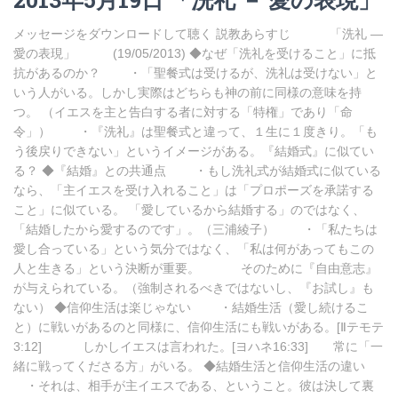
メッセージをダウンロードして聴く 説教あらすじ 「洗礼 ―
愛の表現」 (19/05/2013) ◆なぜ「洗礼を受けること」に抵
抗があるのか？ ・「聖餐式は受けるが、洗礼は受けない」と
いう人がいる。しかし実際はどちらも神の前に同様の意味を持
つ。 （イエスを主と告白する者に対する「特権」であり「命
令」） ・『洗礼』は聖餐式と違って、１生に１度きり。「も
う後戻りできない」というイメージがある。『結婚式』に似てい
る？ ◆『結婚』との共通点 ・もし洗礼式が結婚式に似ている
なら、「主イエスを受け入れること」は「プロポーズを承諾する
こと」に似ている。 「愛しているから結婚する」のではなく、
「結婚したから愛するのです」。（三浦綾子） ・「私たちは
愛し合っている」という気分ではなく、「私は何があってもこの
人と生きる」という決断が重要。 そのために『自由意志』
が与えられている。（強制されるべきではないし、『お試し』も
ない） ◆信仰生活は楽じゃない ・結婚生活（愛し続けるこ
と）に戦いがあるのと同様に、信仰生活にも戦いがある。[Ⅱテモテ
3:12] しかしイエスは言われた。[ヨハネ16:33] 常に「一
緒に戦ってくださる方」がいる。 ◆結婚生活と信仰生活の違い
・それは、相手が主イエスである、ということ。彼は決して裏