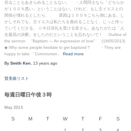
切ることもあきらめることもない。 ・人間同士なら「どちらか
が１００％悪い」ということはない。けれど、もし主イエスとの
関係が壊れるとしたら、 原因は１００％こちら側にある。し
かしそれでも、主イエスは私たちを責めることなく、じっと待っ
ていてくださる。 ☆今日洗礼を受ける皆さん。あなたがたは「人
生最高の決断」をしたのだということを忘れないで！ Outline of
the sermon “Baptism ― An expression of love” (19/05/2013)
◆ Why some people hesitate to get baptized？ ・They are
happy to take 「Communion」
Read more
By
Smith Ken
,
13 years
ago
賛美曲リスト
毎週日曜日午後３時
May 2013
S
M
T
W
T
F
S
1
2
3
4