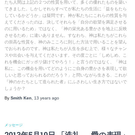
たち人間は上記の２つの性質を用いて、多くの優れたものを築い
てきました。しかしそれらすべてが私たちの生活に「益をもたら
しているかどうか」は疑問です。神が私たちにこれらの性質を与
えてくださったのは、決してそれらを「自分の欲望を満足させる
のに用いるため」ではなく、「神の栄光ある豊かさを地上に反映
させるため」に違いありません。すなわち、神は私たちがこれら
の崇高な性質を、神のみこころに則した方法で用いることを望ん
でおられるのです。神は私たちが人生を歩む上で、様々なチャン
スや出会いを与えてくださいます。その度ごとに「しめしめ。こ
れを機会にガッポリ儲けてやろう！」と言うのではなく、「神は
私に、この機会を用いてどのようにご自身の豊かさを表現して欲
しいと思っておられるのだろう？」と問いながら生きる、これが
『神のかたちとして造られた者』にふさわしい生き方ではないで
しょうか？
By
Smith Ken
,
13 years
ago
メッセージ
2013年5月19日 「洗礼 － 愛の表現」