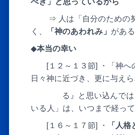
べき」と思っているから 
⇒ 人は「自分のための努
く、
「神のあわれみ」
があ
◆
本当の幸い
[１２～１３節] ・「神へ
日々神に近づき、更に与えら
る』と思い込んではいる
いる人」は、いつまで経っ
[１６～１７節] ・
「人格