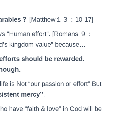
arables
？
[Matthew１３：10-17]
vs “Human effort”. [Romans ９：
“God’s kingdom value” because…
 efforts should be rewarded
.
enough
.
 is Not “our passion or effort” But
istent mercy
”
.
ave “faith & love” in God will be