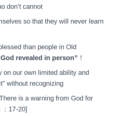
o don’t cannot
s so that they will never learn
ssed than people in Old
“God revealed in person”
！
 on our own limited ability and
t” without recognizing
here is a warning from God for
 ３：17-20]