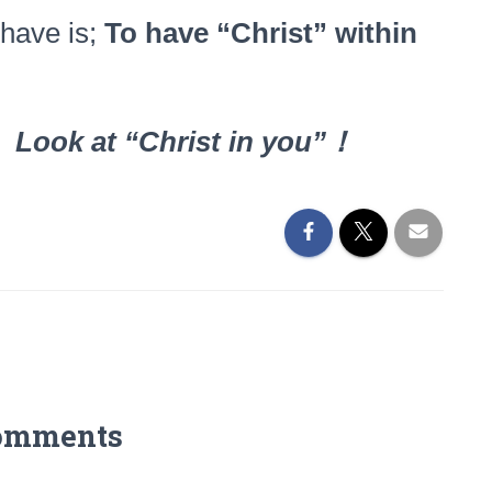
ave is;
To have “Christ” within
：
Look at “Christ in you”
！
omments