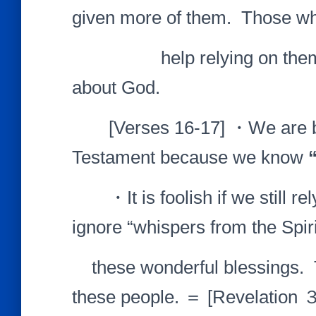
given more of them. Those wh
help relying on themselve
about God.
[Verses 16-17] ・We are ble
Testament because we know
・It is foolish if we still rely
ignore “whispers from the Spiri
these wonderful blessings. T
these people. ＝ [Revelation