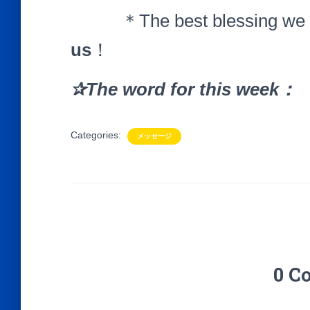
＊The best blessing we h
us
！
✰
The word for this week
Categories:
メッセージ
0 C