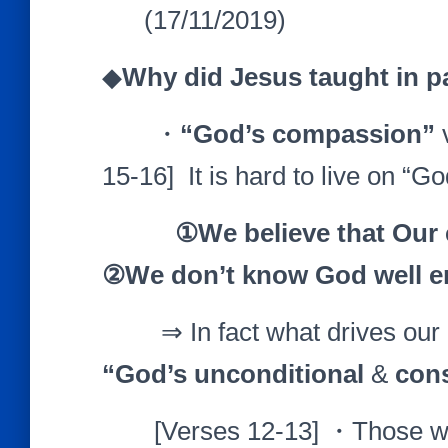
(17/11/2019)
◆
Why did Jesus taught in p
・
“God
’
s compassion
”
15-16] It is hard to live on 
①
We believe that Our
②
We don
’
t know God well 
⇒ In fact what drives our life
“God
’
s unconditional
&
cons
[Verses 12-13] ・Those who h