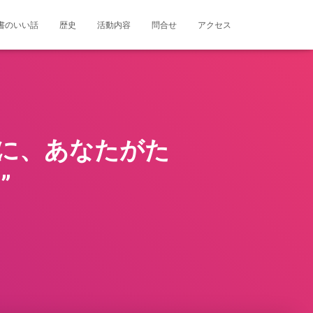
書のいい話
歴史
活動内容
問合せ
アクセス
うに、あなたがた
”