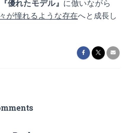
『優れたモデル』
に倣いながら
々が憧れるような存在
へと成長し
。
omments