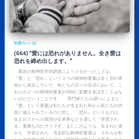
聖書のいい話
(664) “愛には恐れがありません。全き愛は
恐れを締め出します。”
最近の精神医学的調査によって分かったことは、
『愛』と『恐れ』という２つの精神的要素は全く別の系
統から発生していて、私たちの日々の生活において、こ
れらの２つの精神的要素が同時に影響を及ぼすことはな
いのだということです。 専門家たちの調べによると、
『愛』という要素は私たちが生まれた時から私たちの内
面に備えられているのに対し、『恐れ』というものは、
生まれてからの環境や出来事などを通して「学習され
る」要素なのだそうです。またこのような、生まれた後
から「学習された」否定的な精神的要素は、それらが私