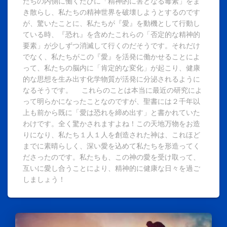
たちの内側に働くたびに「精神的に害となる毒素」をま
き散らし、私たちの精神世界を破壊しようとするのです
が、驚いたことに、私たちが『愛』を動機として行動し
ている時、『恐れ』を含めたこれらの「否定的な精神的
要素」が少しずつ消滅して行くのだそうです。それだけ
でなく、私たちがこの『愛』を活発に働かせることによ
って、私たちの脳内に「肯定的な変化」が起こり、健康
的な思想を生み出す化学物質が活発に分泌されるように
なるそうです。 これらのことは本当に最近の研究によ
って明らかになったことなのですが、聖書には２千年以
上も前から既に「愛は恐れを締め出す」と書かれていた
わけです。全く驚かされますよね！この天地万物をお造
りになり、私たち１人１人を創造された神は、これほど
までに素晴らしく、深い愛を込めて私たちを形造ってく
ださったのです。私たちも、この神の愛を受け取って、
互いに愛し合うことにより、精神的に健康な日々を過ご
しましょう！