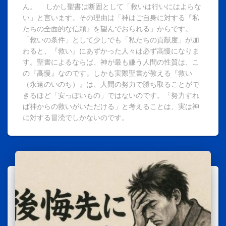
ん。 しかし聖書は断固として「救いは行いにはよらな
い」と言います。その理由は「神はご自身に対する『私
たちの全面的な信頼』を望んでおられる」からです。
「救いの条件」として少しでも「私たちの貢献度」が加
わると、『救い』にあずかった人々は必ず高慢になりま
す。聖書によるならば、神が最も嫌う人間の性質は、こ
の『高慢』なのです。しかも実際聖書が教える『救い
（永遠のいのち）』は、人間の努力で勝ち取ることがで
きるほど「安っぽいもの」ではないのです。「努力すれ
ば神からの救いがいただける」と考えることは、実は神
に対する冒涜でしかないのです。