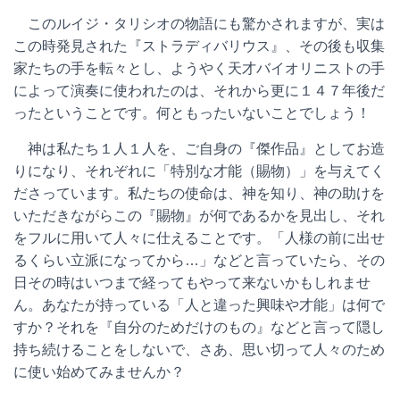
このルイジ・タリシオの物語にも驚かされますが、実は
この時発見された『ストラディバリウス』、その後も収集
家たちの手を転々とし、ようやく天才バイオリニストの手
によって演奏に使われたのは、それから更に１４７年後だ
ったということです。何ともったいないことでしょう！
神は私たち１人１人を、ご自身の『傑作品』としてお造
りになり、それぞれに「特別な才能（賜物）」を与えてく
ださっています。私たちの使命は、神を知り、神の助けを
いただきながらこの『賜物』が何であるかを見出し、それ
をフルに用いて人々に仕えることです。「人様の前に出せ
るくらい立派になってから…」などと言っていたら、その
日その時はいつまで経ってもやって来ないかもしれませ
ん。あなたが持っている「人と違った興味や才能」は何で
すか？それを『自分のためだけのもの』などと言って隠し
持ち続けることをしないで、さあ、思い切って人々のため
に使い始めてみませんか？