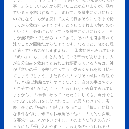
事）』をしている方から聞いたことがありますが、溺れ
ている人を救出するには、溺れている最中に助けに行く
のではなく、もがき疲れて沈んで行きそうになるまで待
ってから救出するそうです。どうしてそれまで待つのか
というと、必死にもがいている最中に助けに行くと、相
手が無我夢中でしがみついてきて、その人を引き連れて
泳ぐことが困難だからだそうです。なるほど、確かに理
に適っている気がしますよね。 聖書に述べられている
『救い』にも、これと共通している部分があります。人
が自分自身を救おうとあれこれ頑張っているうちは、神
が「救いの手」を差し伸べても、恐らくそれを振り払っ
てしまうでしょう。また多くの人々はその成長の過程で
「ひと様に迷惑ばかりかけてないで、自分の事はちゃん
と自分で何とかしなさい」と言われながら育てられてい
ますから、「神様に救っていただくにしても、自分でも
それなりの努力をしなければ…」と思うわけです。実
際、多くの『宗教』と呼ばれるものは、『救い』に様々
な条件を付け、修行やお布施その他の「人間的な貢献」
を要求することが多いですし、そのような教えの方が
人々にも「受け入れやすい」と言えるのかもしれませ