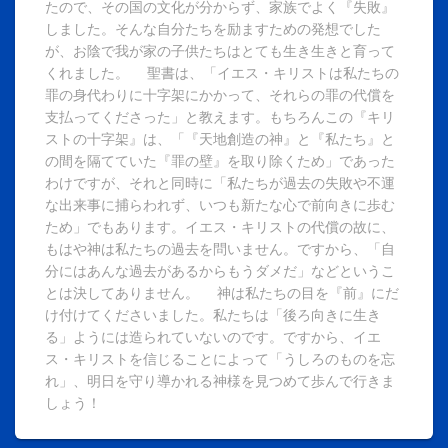
たので、その国の文化が分からず、家族でよく『失敗』
しました。そんな自分たちを励ますための発想でした
が、お陰で我が家の子供たちはとても生き生きと育って
くれました。 聖書は、「イエス・キリストは私たちの
罪の身代わりに十字架にかかって、それらの罪の代償を
支払ってくださった」と教えます。もちろんこの『キリ
ストの十字架』は、「『天地創造の神』と『私たち』と
の間を隔てていた『罪の壁』を取り除くため」であった
わけですが、それと同時に「私たちが過去の失敗や不運
な出来事に捕らわれず、いつも新たな心で前向きに歩む
ため」でもあります。イエス・キリストの代償の故に、
もはや神は私たちの過去を問いません。ですから、「自
分にはあんな過去があるからもうダメだ」などというこ
とは決してありません。 神は私たちの目を『前』にだ
け付けてくださいました。私たちは「後ろ向きに生き
る」ようには造られていないのです。ですから、イエ
ス・キリストを信じることによって「うしろのものを忘
れ」、明日を守り導かれる神様を見つめて歩んで行きま
しょう！