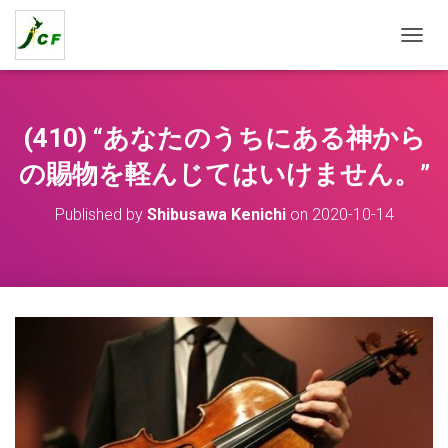
T
O
G
G
L
(410) “あなたのうちにある神から
E
N
の賜物を軽んじてはいけません。”
A
V
Published by
Shibusawa Kenichi
on
2020-10-14
I
G
A
T
I
O
N