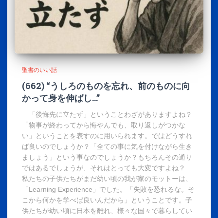
聖書のいい話
(662) “うしろのものを忘れ、前のものに向
かって身を伸ばし…”
「後悔先に立たず」ということわざがありますよね？
「物事が終わってから悔やんでも、取り返しがつかな
い」ということを表すのに用いられます。ではどうすれ
ば良いのでしょうか？「全ての事に気を付けながら生き
ましょう」という事なのでしょうか？もちろんその通り
ではあるでしょうが、それはとっても大変ですよね？
私たちの子供たちがまだ幼い頃の我が家のモットーは、
「Learning Experience」でした。「失敗を恐れるな。そ
こから何かを学べば良いんだから」ということです。子
供たちが幼い頃に日本を離れ、様々な国々で暮らしてい