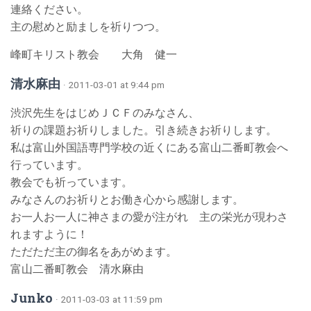
連絡ください。
主の慰めと励ましを祈りつつ。
峰町キリスト教会 大角 健一
清水麻由
· 2011-03-01 at 9:44 pm
渋沢先生をはじめＪＣＦのみなさん、
祈りの課題お祈りしました。引き続きお祈りします。
私は富山外国語専門学校の近くにある富山二番町教会へ
行っています。
教会でも祈っています。
みなさんのお祈りとお働き心から感謝します。
お一人お一人に神さまの愛が注がれ 主の栄光が現わさ
れますように！
ただただ主の御名をあがめます。
富山二番町教会 清水麻由
Junko
· 2011-03-03 at 11:59 pm