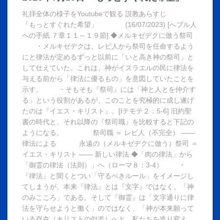
礼拝全体の様子をYoutubeで観る 説教あらすじ
「もっとすぐれた希望」 (16/07/2023) [へブル人
への手紙 ７章１１～１９節] ◆メルキゼデクに倣う祭司
・メルキゼデクは、レビ人から祭司を任命するよう
にと律法が定めるずっと以前に「いと高き神の祭司」と
して仕えていた。これは、神がイスラエルの民に律法を
与える前から「律法に優るもの」を意図していたことを
示す。 ・そもそも『祭司』には「神と人とを仲介す
る」という役割があるが、このことを究極的に成し遂げ
たのは『イエス・キリスト』。[Ⅰテモテ２：5-6] 旧約聖
書の時代と、それ以降の『祭司職』を比較すると下記の
ようになる。 祭司職 ＝ レビ人（不完全） ――
律法による 永遠の（メルキゼデクに倣う）祭司 ＝
イエス・キリスト ―― 新しい律法 ◆「肉の律法」から
「御霊の律法（法則）」へ（ローマ８：3-4） ・
『律法』と聞くとつい「守るべきルール」をイメージし
てしまうが、本来『律法』とは『文字』ではなく、「神
のみこころ」である。そして『御霊』は「文字通りに律
法を守らせようと働く」のではなく、「神が本来願って
いる存在（キリストの似姿）へと、私たちを造り変え