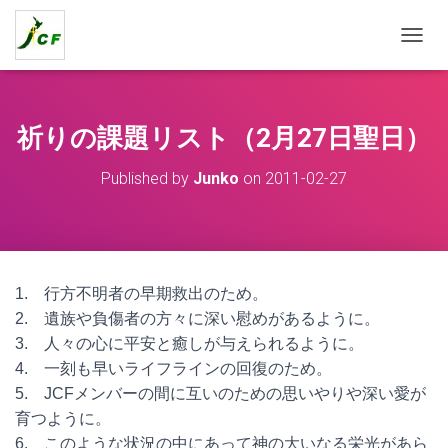
T
O
G
G
L
祈りの課題リスト（2月27日聖日）
E
N
Published by
Junko
on
2011-02-27
A
V
I
G
A
T
1. 行方不明者の早期救出のため。
I
O
2. 遺族や負傷者の方々に深い慰めがあるように。
N
3. 人々の心に平安と癒しが与えられるように。
4. 一刻も早いライフラインの回復のため。
5. JCFメンバーの間に互いのための思いやりや深い愛が
育つように。
6. このような状況の中にあって神の大いなる栄光があら