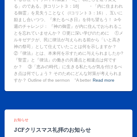
る」のである。[Ⅱコリント３：18] ・「内に住まわれ
る御霊」を見失うことなく（Ⅰコリント３：16）、互いに
励まし合いつつ、『来たるべき日』を待ち望もう！ ✰今
週のチャレンジ： 『神の御霊』が内に住んでおられるこ
とを忘れていませんか？ ◎更に深い学びのために ①メ
ルキゼデクが、民に律法が与えられる前から「いと高き
神の祭司」として仕えていたことは何を示しますか？
②『律法』とは、本来何を示すために与えられましたか?
『聖霊』と『律法』の働きの共通点と相違点は何です
か？ ③「恵みの時代」に生きる私たちが気を付けるべ
き点は何でしょう？ そのためにどんな対策が考えられま
すか？ Outline of the sermon “A better
Read more
お知らせ
JCFクリスマス礼拝のお知らせ