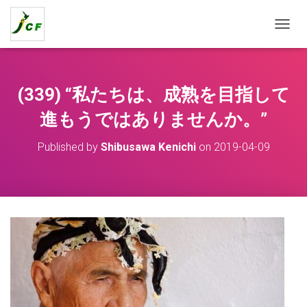
T
O
G
G
L
(339) “私たちは、成熟を目指して
E
N
進もうではありませんか。”
A
V
Published by
Shibusawa Kenichi
on
2019-04-09
I
G
A
T
I
O
N