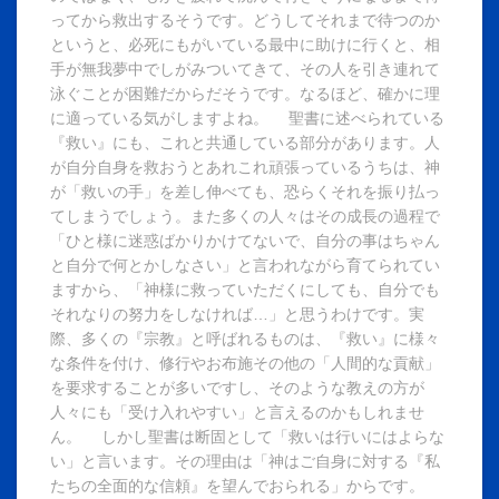
ってから救出するそうです。どうしてそれまで待つのか
というと、必死にもがいている最中に助けに行くと、相
手が無我夢中でしがみついてきて、その人を引き連れて
泳ぐことが困難だからだそうです。なるほど、確かに理
に適っている気がしますよね。 聖書に述べられている
『救い』にも、これと共通している部分があります。人
が自分自身を救おうとあれこれ頑張っているうちは、神
が「救いの手」を差し伸べても、恐らくそれを振り払っ
てしまうでしょう。また多くの人々はその成長の過程で
「ひと様に迷惑ばかりかけてないで、自分の事はちゃん
と自分で何とかしなさい」と言われながら育てられてい
ますから、「神様に救っていただくにしても、自分でも
それなりの努力をしなければ…」と思うわけです。実
際、多くの『宗教』と呼ばれるものは、『救い』に様々
な条件を付け、修行やお布施その他の「人間的な貢献」
を要求することが多いですし、そのような教えの方が
人々にも「受け入れやすい」と言えるのかもしれませ
ん。 しかし聖書は断固として「救いは行いにはよらな
い」と言います。その理由は「神はご自身に対する『私
たちの全面的な信頼』を望んでおられる」からです。