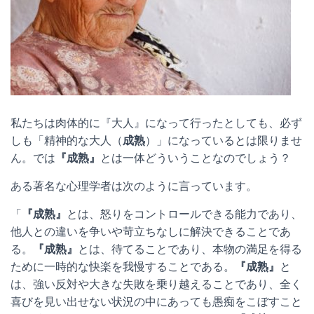
私たちは肉体的に『大人』になって行ったとしても、必ず
しも「精神的な大人（
成熟
）」になっているとは限りませ
ん。では
『成熟』
とは一体どういうことなのでしょう？
ある著名な心理学者は次のように言っています。
「
『成熟』
とは、怒りをコントロールできる能力であり、
他人との違いを争いや苛立ちなしに解決できることであ
る。
『成熟』
とは、待てることであり、本物の満足を得る
ために一時的な快楽を我慢することである。
『成熟』
と
は、強い反対や大きな失敗を乗り越えることであり、全く
喜びを見い出せない状況の中にあっても愚痴をこぼすこと