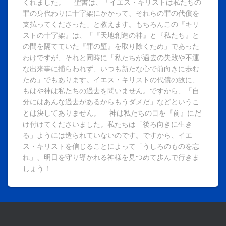
くれました。 聖書は、「イエス・キリストは私たちの
罪の身代わりに十字架にかかって、それらの罪の代償を
支払ってくださった」と教えます。もちろんこの『キリ
ストの十字架』は、「『天地創造の神』と『私たち』と
の間を隔てていた『罪の壁』を取り除くため」であった
わけですが、それと同時に「私たちが過去の失敗や不運
な出来事に捕らわれず、いつも新たな心で前向きに歩む
ため」でもあります。イエス・キリストの代償の故に、
もはや神は私たちの過去を問いません。ですから、「自
分にはあんな過去があるからもうダメだ」などというこ
とは決してありません。 神は私たちの目を『前』にだ
け付けてくださいました。私たちは「後ろ向きに生き
る」ようには造られていないのです。ですから、イエ
ス・キリストを信じることによって「うしろのものを忘
れ」、明日を守り導かれる神様を見つめて歩んで行きま
しょう！