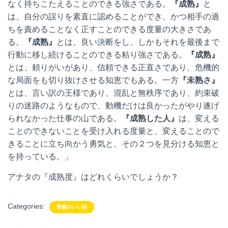
なく持ちこたえることのできる強さである。
『成熟』
と
は、自分の誤りを素直に認めることができ、かつ相手の過
ちを責めることなく正すことのできる度量の大きさであ
る。
『成熟』
とは、良い決断をし、しかもそれを最後まで
行動に移し続けることのできる粘り強さである。
『成熟』
とは、頼りがいがあり、信頼できる正直さであり、危機的
な局面をも切り抜けさせる知恵でもある。一方
『未熟さ』
とは、言い訳の王様であり、混乱と無秩序であり、約束破
りの迷路のようなもので、動機だけは良かったがやり遂げ
られなかった仕事の山である。
『成熟した人』
は、変える
ことのできないことを受け入れる度量と、変えることので
きることに立ち向かう勇気と、その２つを見分ける知恵と
を持っている。」
アナタの『成熟度』はどれくらいでしょうか？
Categories:
聖書のいい話