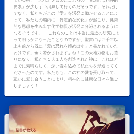
要素」が少しずつ消滅して行くのだそうです。それだけ
でなく、私たちがこの『愛』を活発に働かせることによ
って、私たちの脳内に「肯定的な変化」が起こり、健康
的な思想を生み出す化学物質が活発に分泌されるように
なるそうです。 これらのことは本当に最近の研究によ
って明らかになったことなのですが、聖書には２千年以
上も前から既に「愛は恐れを締め出す」と書かれていた
わけです。全く驚かされますよね！この天地万物をお造
りになり、私たち１人１人を創造された神は、これほど
までに素晴らしく、深い愛を込めて私たちを形造ってく
ださったのです。私たちも、この神の愛を受け取って、
互いに愛し合うことにより、精神的に健康な日々を過ご
しましょう！