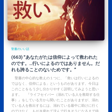
聖書のいい話
(663) “あなたがたは信仰によって救われた
のです。…行いによるのではありません。だ
れも誇ることのないためです。”
聖書の中心的な教えの１つに、「救いは行いによるの
ではなく、信仰による」というものがあります。今日は
このことをもう少し分かりやすく説明してみようと思い
ます。 『ライフセイバー（溺れている人を救助する仕
事）』をしている方から聞いたことがありますが、溺れ
ている人を救出するには、溺れている最中に助けに行く
のではなく、もがき疲れて沈んで行きそうになるまで待